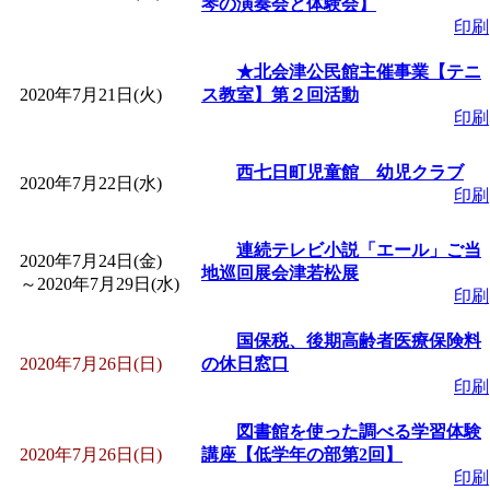
琴の演奏会と体験会】
印刷
★北会津公民館主催事業【テニ
2020年7月21日(火)
ス教室】第２回活動
印刷
西七日町児童館 幼児クラブ
2020年7月22日(水)
印刷
連続テレビ小説「エール」ご当
2020年7月24日(金)
地巡回展会津若松展
～
2020年7月29日(水)
印刷
国保税、後期高齢者医療保険料
2020年7月26日(日)
の休日窓口
印刷
図書館を使った調べる学習体験
2020年7月26日(日)
講座【低学年の部第2回】
印刷