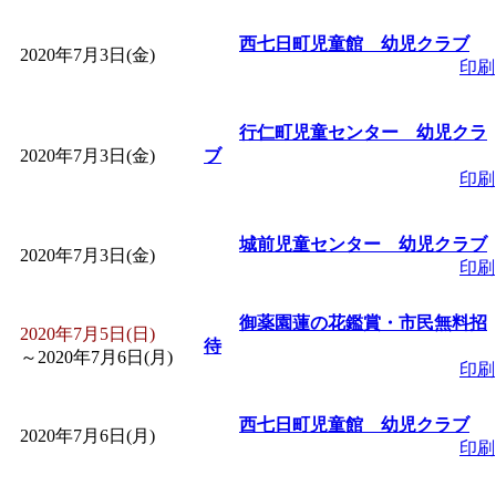
「
赤ちゃん子育て講座
西七日町児童館 幼児クラブ
2020年7月3日(金)
印刷
付期間：2026/08/10～20
行仁町児童センター 幼児クラ
「
赤ちゃん子育て講座
2020年7月3日(金)
ブ
印刷
付期間：2026/08/10～20
城前児童センター 幼児クラブ
2020年7月3日(金)
「
まだまだ暑い！コミ
印刷
レクリエーション 障
御薬園蓮の花鑑賞・市民無料招
2020年7月5日(日)
待
～
2020年7月6日(月)
印刷
ットせよ！
」 受付期間：
西七日町児童館 幼児クラブ
2020年7月6日(月)
「
皆鶴姫のこびる塾～
印刷