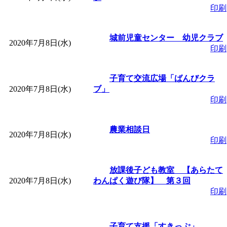
印刷
「
みなづる号乗車体験
城前児童センター 幼児クラブ
2020年7月8日(水)
de 健康づくり」
」 受付
印刷
「
皆鶴姫のこびる塾～
子育て交流広場「ばんびクラ
2020年7月8日(水)
ブ」
印刷
～
」 受付期間：～2026/
「
みなづる号乗車体験
農業相談日
2020年7月8日(水)
印刷
de 健康づくり」
」 受付
放課後子ども教室 【あらたて
2020年7月8日(水)
わんぱく遊び隊】 第３回
印刷
子育て支援「すきっぷ」