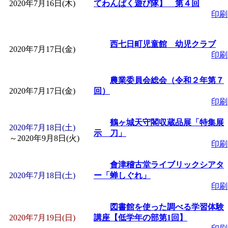
2020年7月16日(木)
てわんぱく遊び隊】 第４回
印刷
西七日町児童館 幼児クラブ
2020年7月17日(金)
印刷
農業委員会総会（令和２年第７
2020年7月17日(金)
回）
印刷
鶴ヶ城天守閣収蔵品展「特集展
2020年7月18日(土)
示 刀」
～
2020年9月8日(火)
印刷
會津稽古堂ライブリックシアタ
2020年7月18日(土)
ー「蝉しぐれ」
印刷
図書館を使った調べる学習体験
2020年7月19日(日)
講座【低学年の部第1回】