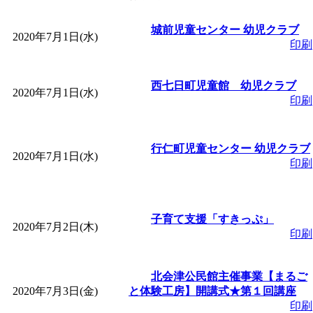
「
皆鶴姫のこびる塾～
城前児童センター 幼児クラブ
2020年7月1日(水)
印刷
～
」 受付期間：～2026/
西七日町児童館 幼児クラブ
2020年7月1日(水)
「
子育て講座「ばんび
印刷
2026/07/10～2026/08/2
行仁町児童センター 幼児クラブ
2020年7月1日(水)
印刷
「
子育て交流広場「ば
間：2026/07/13～2026/0
子育て支援「すきっぷ」
2020年7月2日(木)
印刷
「
子育て交流広場「ば
北会津公民館主催事業【まるご
間：2026/08/10～2026/0
2020年7月3日(金)
と体験工房】開講式★第１回講座
印刷