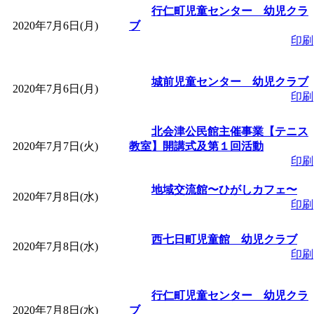
～
」 受付期間：～2026/
行仁町児童センター 幼児クラ
2020年7月6日(月)
ブ
「
子育て交流広場「ば
印刷
間：2026/08/10～2026/0
城前児童センター 幼児クラブ
2020年7月6日(月)
印刷
「
赤ちゃん交流広場「
北会津公民館主催事業【テニス
2020年7月7日(火)
教室】開講式及第１回活動
間：2026/08/10～2026/0
印刷
地域交流館〜ひがしカフェ〜
「
みなづる号乗車体験
2020年7月8日(水)
印刷
de 健康づくり」
」 受付
西七日町児童館 幼児クラブ
2020年7月8日(水)
印刷
「
堂島地区歴史ウオー
行仁町児童センター 幼児クラ
す
」 受付期間：～2026/
2020年7月8日(水)
ブ