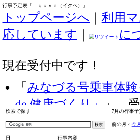
行事予定表「ｉｑｕｖｅ（イクベ）」
トップページへ
｜
利用マ
応しています
｜
に
現在受付中です！
「
みなづる号乗車体験
de 健康づくり」
」 受付
検索で探す
7月の行事予
「
子育て交流広場「ば
前の月
＜
今
間：2026/07/09～2026/0
日
行事内容