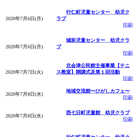
～
」 受付期間：～2026/
行仁町児童センター 幼児ク
「
子育て交流広場「ば
2020年7月6日(月)
ラブ
印刷
間：2026/08/10～2026/0
城前児童センター 幼児クラ
2020年7月6日(月)
ブ
「
赤ちゃん交流広場「
印刷
北会津公民館主催事業【テニ
間：2026/08/10～2026/0
2020年7月7日(火)
ス教室】開講式及第１回活動
印刷
「
みなづる号乗車体験
地域交流館〜ひがしカフェ〜
2020年7月8日(水)
印刷
de 健康づくり」
」 受付
西七日町児童館 幼児クラブ
2020年7月8日(水)
「
堂島地区歴史ウオー
印刷
す
」 受付期間：～2026/