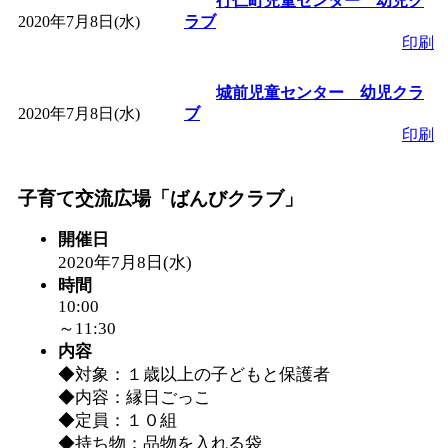
行仁町児童センター 幼児ク
2020年7月8日(水)
ラブ
「
みなづる号乗車体験
印刷
城前児童センター 幼児クラ
de 健康づくり」
」 受付
2020年7月8日(水)
ブ
印刷
「
皆鶴姫のこびる塾～
子育て交流広場「ばんびクラブ」
～
」 受付期間：～2026/
開催日
「
みなづる号乗車体験
2020年7月8日(水)
時間
10:00
de 健康づくり」
」 受付
～11:30
内容
◆対象：１歳以上の子どもと保護者
◆内容：縁日ごっこ
◆定員：１０組
◆持ち物：品物を入れる袋