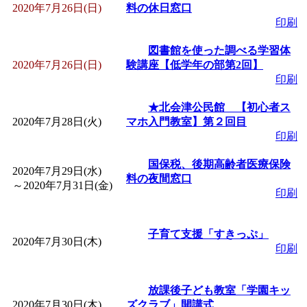
2020年7月26日(日)
料の休日窓口
印刷
図書館を使った調べる学習体
2020年7月26日(日)
験講座【低学年の部第2回】
印刷
★北会津公民館 【初心者ス
2020年7月28日(火)
マホ入門教室】第２回目
印刷
国保税、後期高齢者医療保険
2020年7月29日(水)
料の夜間窓口
～
2020年7月31日(金)
印刷
子育て支援「すきっぷ」
2020年7月30日(木)
印刷
放課後子ども教室「学園キッ
2020年7月30日(木)
ズクラブ」開講式