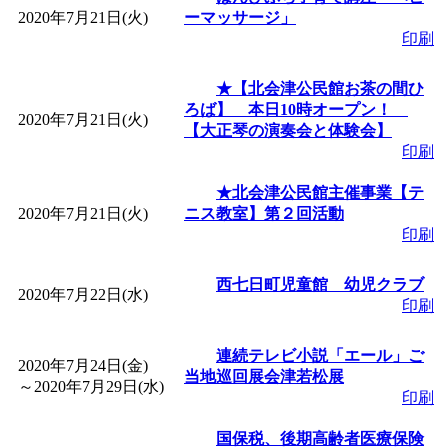
2020年7月21日(火)
ーマッサージ」
印刷
★【北会津公民館お茶の間ひ
ろば】 本日10時オープン！
2020年7月21日(火)
【大正琴の演奏会と体験会】
印刷
★北会津公民館主催事業【テ
2020年7月21日(火)
ニス教室】第２回活動
印刷
西七日町児童館 幼児クラブ
2020年7月22日(水)
印刷
連続テレビ小説「エール」ご
2020年7月24日(金)
当地巡回展会津若松展
～
2020年7月29日(水)
印刷
国保税、後期高齢者医療保険