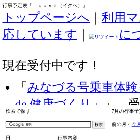
行事予定表「ｉｑｕｖｅ（イクベ）」
トップページへ
｜
利用マ
応しています
｜
に
現在受付中です！
「
みなづる号乗車体験
de 健康づくり」
」 受付
検索で探す
7月の行事予
「
子育て交流広場「ば
前の月
＜
今
間：2026/07/09～2026/0
日
行事内容