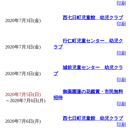
印刷
「
赤ちゃん子育て講座
西七日町児童館 幼児クラブ
2020年7月3日(金)
付期間：2026/08/10～20
印刷
「
赤ちゃん子育て講座
行仁町児童センター 幼児ク
2020年7月3日(金)
ラブ
付期間：2026/08/10～20
印刷
城前児童センター 幼児クラ
「
まだまだ暑い！コミ
2020年7月3日(金)
ブ
印刷
レクリエーション 障
御薬園蓮の花鑑賞・市民無料
2020年7月5日(日)
招待
ットせよ！
」 受付期間：
～
2020年7月6日(月)
印刷
「
皆鶴姫のこびる塾～
西七日町児童館 幼児クラブ
2020年7月6日(月)
印刷