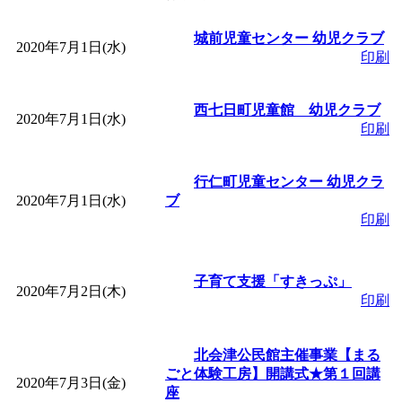
「
皆鶴姫のこびる塾～
城前児童センター 幼児クラブ
2020年7月1日(水)
印刷
～
」 受付期間：～2026/
西七日町児童館 幼児クラブ
2020年7月1日(水)
「
子育て講座「ばんび
印刷
2026/07/10～2026/08/2
行仁町児童センター 幼児クラ
2020年7月1日(水)
ブ
印刷
「
子育て交流広場「ば
間：2026/07/13～2026/0
子育て支援「すきっぷ」
2020年7月2日(木)
印刷
「
子育て交流広場「ば
北会津公民館主催事業【まる
間：2026/08/10～2026/0
ごと体験工房】開講式★第１回講
2020年7月3日(金)
座