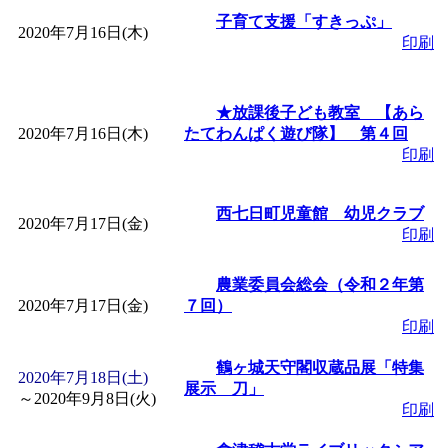
子育て支援「すきっぷ」
2020年7月16日(木)
印刷
★放課後子ども教室 【あら
2020年7月16日(木)
たてわんぱく遊び隊】 第４回
印刷
西七日町児童館 幼児クラブ
2020年7月17日(金)
印刷
農業委員会総会（令和２年第
2020年7月17日(金)
７回）
印刷
鶴ヶ城天守閣収蔵品展「特集
2020年7月18日(土)
展示 刀」
～
2020年9月8日(火)
印刷