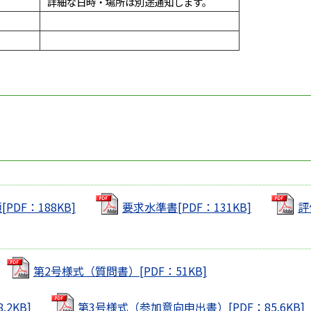
詳細な日時・場所は別途通知します。
PDF：188KB]
要求水準書[PDF：131KB]
評
第2号様式（質問書）[PDF：51KB]
2KB]
第3号様式（参加意向申出書）[PDF：85.6KB]