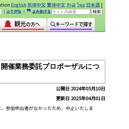
ation
English
简体中文
繁体中文
한글
ไทย
日本語
|
｜
ふりがな
｜
よみあげる
ト開催業務委託プロポーザルにつ
公開日 2024年05月10日
更新日 2025年04月01日
は、参加申出者がなかったため、中止いたしま