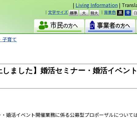
|
Living Information
| Transl
｜
文字サイズ
｜
背景色
準
大
・子育て
止しました】婚活セミナー・婚活イベン
ナー・婚活イベント開催業務に係る公募型プロポーザルについて