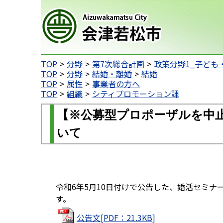
会津若松市
TOP
分野
第7次総合計画
政策分野1_子ども
TOP
分野
結婚・離婚
結婚
TOP
属性
事業者の方へ
TOP
組織
シティプロモーション課
【※公募型プロポーザルを中
いて
令和6年5月10日付けで公告した、婚活セミ
す。
公告文[PDF：21.3KB]