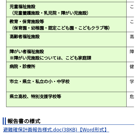
児童福祉施設
こ
（児童養護施設・乳児院・障がい児施設）
F
教育・保育施設等
こど
（保育園・幼稚園・認定こども園・こどもクラブ等）
F
高齢者福祉施設
高齢
F
障がい者福祉施設
障が
※障がい児施設については、こども家庭課
F
病院・診療所
健
F
市立・県立・私立の小・中学校
学
F
県立高校、特別支援学校等
危
F
報告書の様式
避難確保計画報告様式.doc(38KB)