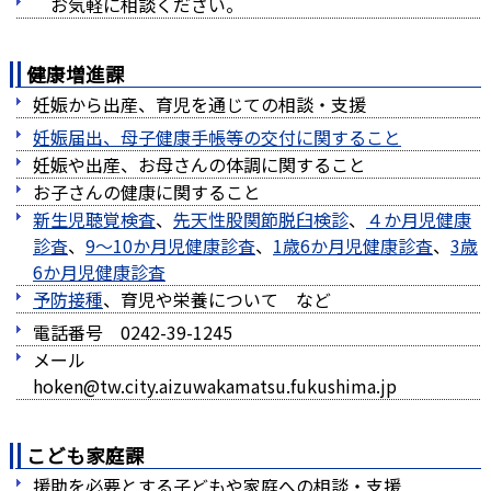
お気軽に相談ください。
健康増進課
妊娠から出産、育児を通じての相談・支援
妊娠届出、母子健康手帳等の交付に関すること
妊娠や出産、お母さんの体調に関すること
お子さんの健康に関すること
新生児聴覚検査
、
先天性股関節脱臼検診
、
４か月児健康
診査
、
9～10か月児健康診査
、
1歳6か月児健康診査
、
3歳
6か月児健康診査
予防接種
、育児や栄養について など
電話番号 0242-39-1245
メール
hoken@tw.city.aizuwakamatsu.fukushima.jp
こども家庭課
援助を必要とする子どもや家庭への相談・支援