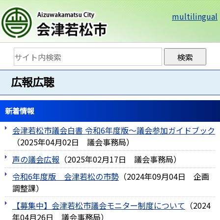
multilingual
広報広聴
新着情報
会津若松市議会白書 令和6年度版～議会参加ガイドブック
（
2025年04月02日
議会事務局
）
声の議会広報
（
2025年02月17日
議会事務局
）
令和6年度版 会津若松の市勢
（
2024年09月04日
企画
調整課
）
【募集中】会津若松市議会モニター制度について
（
2024
年04月26日
議会事務局
）