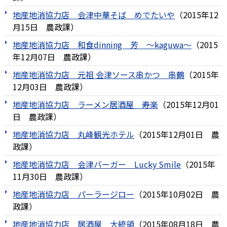
地産地消協力店 会津中華そば めでたいや
（
2015年12
月15日
農政課
）
地産地消協力店 和食dinning 芳 ～kaguwa～
（
2015
年12月07日
農政課
）
地産地消協力店 元祖 会津ソース串かつ 串鶴
（
2015年
12月03日
農政課
）
地産地消協力店 ラーメン居酒屋 寿楽
（
2015年12月01
日
農政課
）
地産地消協力店 丸峰観光ホテル
（
2015年12月01日
農
政課
）
地産地消協力店 会津バーガー Lucky Smile
（
2015年
11月30日
農政課
）
地産地消協力店 パーラージロー
（
2015年10月02日
農
政課
）
地産地消協力店 居酒屋 大統領
（
2015年08月18日
農