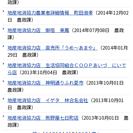
政課
）
地産地消協力農業者詳細情報 町田淑孝
（
2014年12月02
日
農政課
）
地産地消協力店 御宿 東鳳
（
2014年07月08日
農政
課
）
地産地消協力店 直売所「うめ～あまや」
（
2014年01月
29日
農政課
）
地産地消協力店 生活協同組合ＣＯＯＰあいづ にいで
ら店
（
2013年10月04日
農政課
）
地産地消協力店 神明通りふれ愛市
（
2013年10月01日
農政課
）
地産地消協力店 イゲタ 林合名会社
（
2013年10月01
日
農政課
）
地産地消協力店 熊野屋七日町店
（
2013年10月01日
農
政課
）