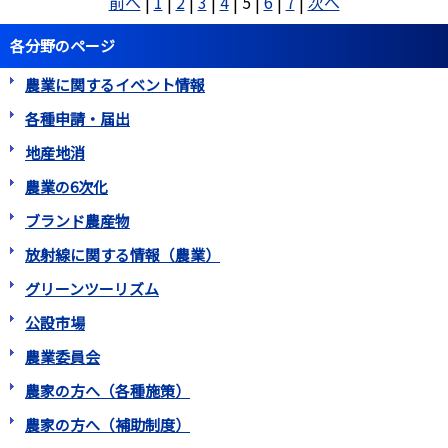
前へ
|
1
|
2
|
3
|
4
|
5
|
6
|
7
|
次へ
各分野のページ
農業に関するイベント情報
各種申請・届出
地産地消
農業の6次化
ブランド農産物
放射線に関する情報（農業）
グリーンツーリズム
公設市場
農業委員会
農家の方へ（各種施策）
農家の方へ（補助制度）