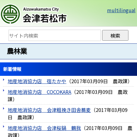
multilingual
農林業
新着情報
地産地消協力店 宿たかや
（
2017年03月09日
農政課
）
地産地消協力店 COCOKARA
（
2017年03月09日
農政
課
）
地産地消協力店 会津粗挽き田舎蕎麦
（
2017年03月09
日
農政課
）
地産地消協力店 会津桜鍋 鶴我
（
2017年03月09日
農
政課
）