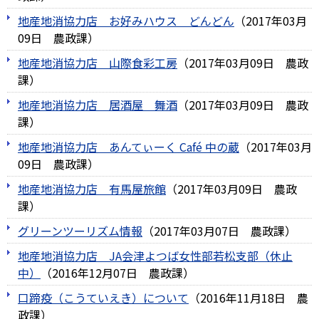
地産地消協力店 お好みハウス どんどん
（
2017年03月
09日
農政課
）
地産地消協力店 山際食彩工房
（
2017年03月09日
農政
課
）
地産地消協力店 居酒屋 舞酒
（
2017年03月09日
農政
課
）
地産地消協力店 あんてぃーく Café 中の蔵
（
2017年03月
09日
農政課
）
地産地消協力店 有馬屋旅館
（
2017年03月09日
農政
課
）
グリーンツーリズム情報
（
2017年03月07日
農政課
）
地産地消協力店 JA会津よつば女性部若松支部（休止
中）
（
2016年12月07日
農政課
）
口蹄疫（こうていえき）について
（
2016年11月18日
農
政課
）