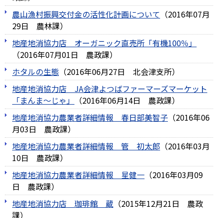
農山漁村振興交付金の活性化計画について
（
2016年07月
29日
農林課
）
地産地消協力店 オーガニック直売所「有機100％」
（
2016年07月01日
農政課
）
ホタルの生態
（
2016年06月27日
北会津支所
）
地産地消協力店 JA会津よつばファーマーズマーケット
「まんま～じゃ」
（
2016年06月14日
農政課
）
地産地消協力農業者詳細情報 春日部美智子
（
2016年06
月03日
農政課
）
地産地消協力農業者詳細情報 管 初太郎
（
2016年03月
10日
農政課
）
地産地消協力農業者詳細情報 星健一
（
2016年03月09
日
農政課
）
地産地消協力店 珈琲館 蔵
（
2015年12月21日
農政
課
）