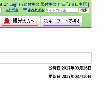
ation
English
简体中文
繁体中文
한글
ไทย
日本語
|
｜
ふりがな
｜
よみあげる
公開日 2017年03月16日
更新日 2017年03月16日