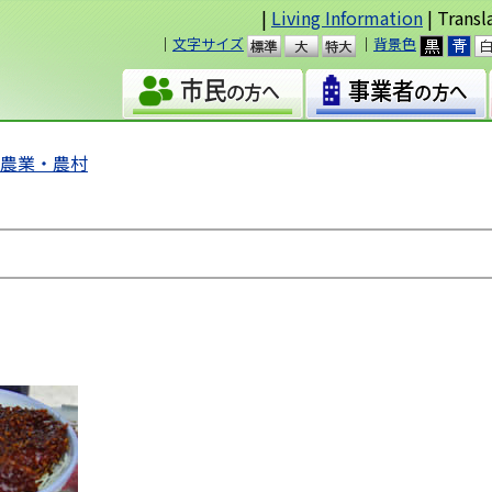
|
Living Information
| Transl
｜
文字サイズ
｜
背景色
準
大
・農業・農村