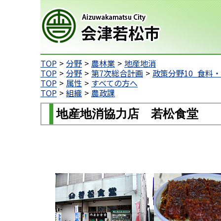
会津若松市
TOP
分野
農林業
地産地消
TOP
分野
第7次総合計画
政策分野10_食料
TOP
属性
すべての方へ
TOP
組織
農政課
地産地消協力店 若松食堂