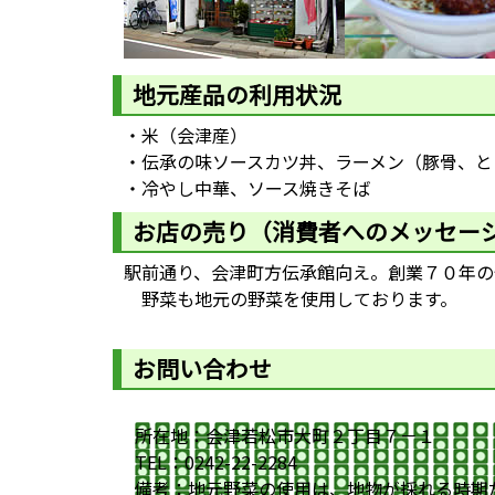
地元産品の利用状況
・米（会津産）
・伝承の味ソースカツ丼、ラーメン（豚骨、と
・冷やし中華、ソース焼きそば
お店の売り（消費者へのメッセー
駅前通り、会津町方伝承館向え。創業７０年の
野菜も地元の野菜を使用しております。
お問い合わせ
所在地：会津若松市大町２丁目７－１
TEL：0242-22-2284
備考：地元野菜の使用は、地物が採れる時期