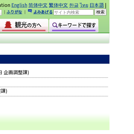
ation
English
简体中文
繁体中文
한글
ไทย
日本語
|
｜
ふりがな
｜
よみあげる
日
企画調整課
)
整課
)
｜