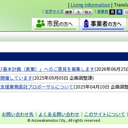
|
Living Information
| Transl
｜
文字サイズ
｜
背景色
準
大
び基本計画（素案）」へのご意見を募集します
(
2026年06月25
を開催しています
(
2025年09月05日
企画調整課
)
定支援業務委託プロポーザルについて
(
2025年04月10日
企画調
｜
お問い合わせ先
｜
よくある問い合わせ
｜
このサイトについて
© Aizuwakamatsu City , All rights reserved.