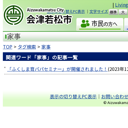
|
Livin
表示の切り替えPC表示
｜
文字サイズ
準
会津若松市
家事
TOP
タグ検索
家事
関連ワード「家事」の記事一覧
「ふくしま育パパセミナー」が開催されました！
(
2023年
表示の切り替えPC表示
｜
お問い合わ
© Aizuwakamats