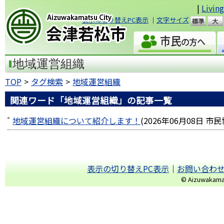
|
Livin
表示の切り替えPC表示
｜
文字サイズ
準
会津若松市
地域運営組織
TOP
タグ検索
地域運営組織
関連ワード「地域運営組織」の記事一覧
地域運営組織について紹介します！
(
2026年06月08日
市民
表示の切り替えPC表示
｜
お問い合わ
© Aizuwakamats