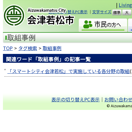
|
Livin
表示の切り替えPC表示
｜
文字サイズ
準
会津若松市
取組事例
TOP
タグ検索
取組事例
関連ワード「取組事例」の記事一覧
「スマートシティ会津若松」で実施している各分野の取組
(
表示の切り替えPC表示
｜
お問い合わ
© Aizuwakamats