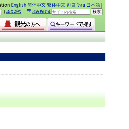
ation
English
简体中文
繁体中文
한글
ไทย
日本語
|
｜
ふりがな
｜
よみあげる
｜