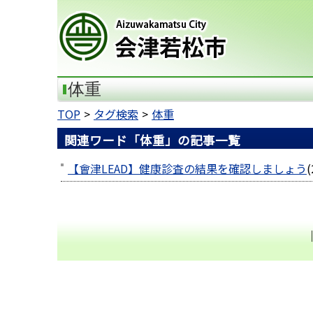
会津若松市
体重
TOP
タグ検索
体重
関連ワード「体重」の記事一覧
【會津LEAD】健康診査の結果を確認しましょう
(