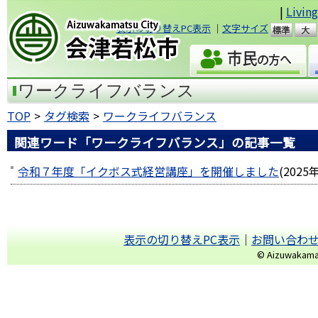
|
Livin
表示の切り替えPC表示
｜
文字サイズ
準
会津若松市
ワークライフバランス
TOP
タグ検索
ワークライフバランス
関連ワード「ワークライフバランス」の記事一覧
令和７年度「イクボス式経営講座」を開催しました
(
2025
表示の切り替えPC表示
｜
お問い合わ
© Aizuwakamats