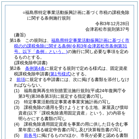
○福島県特定事業活動振興計画に基づく市税の課税免除
に関する条例施行規則
令和3年12月28日
会津若松市規則第37号
(趣旨)
第1条
この規則は、
福島県特定事業活動振興計画に基づく市
税のの課税免除に関する条例
(令和3年会津若松市条例第31
号。以下「条例」という。)
の施行に関し必要な事項を定め
るものとする。
(課税免除申請書)
第2条
条例第4条
に規定する規則で定める様式は、固定資産
税課税免除申請書
(
第1号様式
)
とする。
2
前項
に規定する申請書には、次に掲げる書類を添付しなけ
ればならない。
(1)
福島復興再生特別措置法施行規則
(平成24年復興庁令
第3号)
第38条第3項に規定する指定書の写し
(2)
特定事業活動指定事業者事業実施計画の写し
(3)
課税免除の適用を受けようとする土地、家屋及び償却
資産
(以下「課税免除適用固定資産」という。)
の内容を
明らかにする書類の写し
(4)
課税免除適用固定資産を事業の用に供した日を含む事
業年度に係る確定申告書の写し及び決算報告書の写し
(5)
前各号
に掲げるもののほか、市長が必要と認める書類