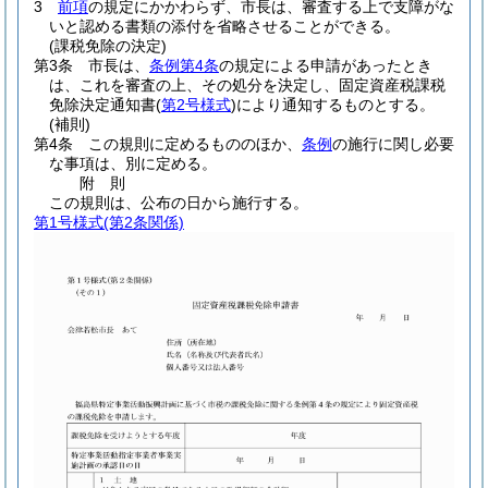
3
前項
の規定にかかわらず、市長は、審査する上で支障がな
いと認める書類の添付を省略させることができる。
(課税免除の決定)
第3条
市長は、
条例第4条
の規定による申請があったとき
は、これを審査の上、その処分を決定し、固定資産税課税
免除決定通知書
(
第2号様式
)
により通知するものとする。
(補則)
第4条
この規則に定めるもののほか、
条例
の施行に関し必要
な事項は、別に定める。
附
則
この規則は、公布の日から施行する。
第1号様式
(第2条関係)