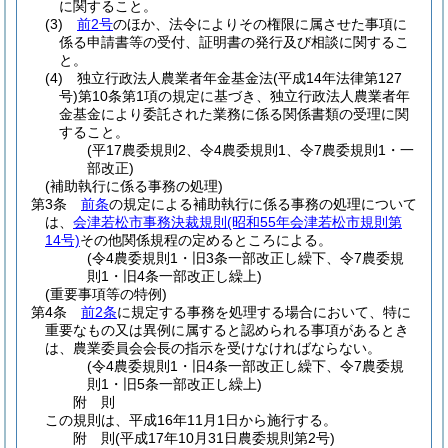
に関すること。
(3)
前2号
のほか、法令によりその権限に属させた事項に
係る申請書等の受付、証明書の発行及び相談に関するこ
と。
(4)
独立行政法人農業者年金基金法
(平成14年法律第127
号)
第10条第1項の規定に基づき、独立行政法人農業者年
金基金により委託された業務に係る関係書類の受理に関
すること。
(平17農委規則2、令4農委規則1、令7農委規則1・一
部改正)
(補助執行に係る事務の処理)
第3条
前条
の規定による補助執行に係る事務の処理について
は、
会津若松市事務決裁規則
(昭和55年会津若松市規則第
14号)
その他関係規程の定めるところによる。
(令4農委規則1・旧3条一部改正し繰下、令7農委規
則1・旧4条一部改正し繰上)
(重要事項等の特例)
第4条
前2条
に規定する事務を処理する場合において、特に
重要なもの又は異例に属すると認められる事項があるとき
は、農業委員会会長の指示を受けなければならない。
(令4農委規則1・旧4条一部改正し繰下、令7農委規
則1・旧5条一部改正し繰上)
附
則
この規則は、平成16年11月1日から施行する。
附
則
(平成17年10月31日
農委規則第2号)