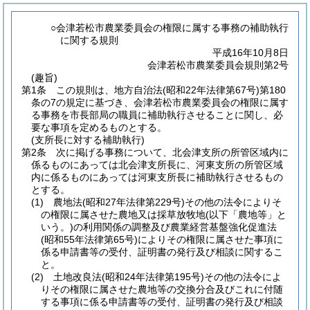
○会津若松市農業委員会の権限に属する事務の補助執行
に関する規則
平成16年10月8日
会津若松市農業委員会規則第2号
(趣旨)
第1条
この規則は、地方自治法
(昭和22年法律第67号)
第180
条の7の規定に基づき、会津若松市農業委員会の権限に属す
る事務を市長部局の職員に補助執行させることに関し、必
要な事項を定めるものとする。
(支所長に対する補助執行)
第2条
次に掲げる事務について、北会津支所の所管区域内に
係るものにあっては北会津支所長に、河東支所の所管区域
内に係るものにあっては河東支所長に補助執行させるもの
とする。
(1)
農地法
(昭和27年法律第229号)
その他の法令によりそ
の権限に属させた農地又は採草放牧地
(以下「農地等」と
いう。)
の利用関係の調整及び農業経営基盤強化促進法
(昭和55年法律第65号)
によりその権限に属させた事項に
係る申請書等の受付、証明書の発行及び相談に関するこ
と。
(2)
土地改良法
(昭和24年法律第195号)
その他の法令によ
りその権限に属させた農地等の交換分合及びこれに付随
する事項に係る申請書等の受付、証明書の発行及び相談