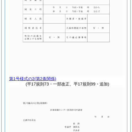
第1号様式の2
(第2条関係)
(平17規則73・一部改正、平17規則99・追加)