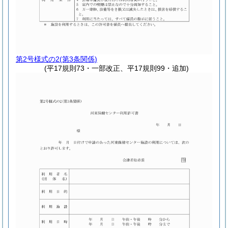
第2号様式の2
(第3条関係)
(平17規則73・一部改正、平17規則99・追加)