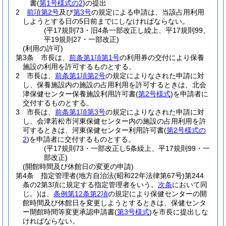
書
(
第1号様式の2
)
の提出
2
前項第2号
及び
第3号
の規定による申請は、当該占用利用
しようとする日の5日前までにしなければならない。
(平17規則73・旧4条一部改正し繰上、平17規則99、
平19規則27・一部改正)
(利用の許可)
第3条
市長は、
前条第1項第1号
の利用券の交付により保養
施設の利用を許可するものとする。
2
市長は、
前条第1項第2号
の規定によりなされた申請に対
し、保養施設内の施設の占用利用を許可するときは、北会
津保健センター保養施設利用許可書
(
第2号様式
)
を申請者に
交付するものとする。
3
市長は、
前条第1項第3号
の規定によりなされた申請に対
し、会津若松市河東保健センター内の施設の占用利用を許
可するときは、河東保健センター利用許可書
(
第2号様式の
2
)
を申請者に交付するものとする。
(平17規則73・一部改正し5条繰上、平17規則99・一
部改正)
(開館時間及び休館日の変更の申請)
第4条
指定管理者
(地方自治法
(昭和22年法律第67号)
第244
条の2第3項に規定する指定管理者をいう。
次条
において同
じ。)
は、
条例第12条第2項
の規定により保健センターの開
館時間及び休館日を変更しようとするときは、保健センタ
ー開館時間等変更承認申請書
(
第3号様式
)
を市長に提出しな
ければならない。