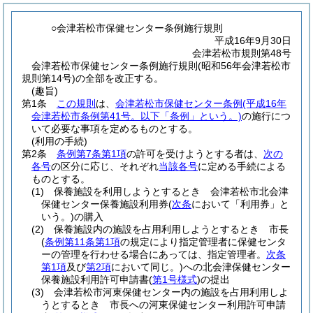
○会津若松市保健センター条例施行規則
平成16年9月30日
会津若松市規則第48号
会津若松市保健センター条例施行規則(昭和56年会津若松市
規則第14号)の全部を改正する。
(趣旨)
第1条
この規則
は、
会津若松市保健センター条例
(平成16年
会津若松市条例第41号。以下「条例」という。)
の施行につ
いて必要な事項を定めるものとする。
(利用の手続)
第2条
条例第7条第1項
の許可を受けようとする者は、
次の
各号
の区分に応じ、それぞれ
当該各号
に定める手続による
ものとする。
(1)
保養施設を利用しようとするとき 会津若松市北会津
保健センター保養施設利用券
(
次条
において「利用券」と
いう。)
の購入
(2)
保養施設内の施設を占用利用しようとするとき 市長
(
条例第11条第1項
の規定により指定管理者に保健センタ
ーの管理を行わせる場合にあっては、指定管理者。
次条
第1項
及び
第2項
において同じ。)
への北会津保健センター
保養施設利用許可申請書
(
第1号様式
)
の提出
(3)
会津若松市河東保健センター内の施設を占用利用しよ
うとするとき 市長への河東保健センター利用許可申請