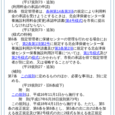
(平17規則73・追加)
(利用料金の承認の申請)
第5条
指定管理者は、
条例第14条第3項
の規定により利用料
金の承認を受けようとするときは、北会津保健センター保
養施設利用料金
(変更)
承認申請書
(
第4号様式
)
を市長に提出
しなければならない。
(平17規則73・追加)
(様式の特例)
第6条
指定管理者に保健センターの管理を行わせる場合にお
いて、
第2条第1項第2号
に規定する北会津保健センター保
養施設利用許可申請書及び
第3条第2項
に規定する北会津保
健センター保養施設利用許可書については、
第1号様式
及び
第2号様式
の
様式
にかかわらず、市長の承認を得て指定管理
者が別に定め、又は省略することができる。
(平19規則27・追加)
(補則)
第7条
この規則
に定めるもののほか、必要な事項は、別に定
める。
(平19規則27・旧6条繰下)
附
則
この規則
は、平成16年11月1日から施行する。
附
則
(平成17年6月28日
規則第73号)
この規則は、平成18年4月1日から施行する。
ただし、第5
条の改正規定、第6条を第8条とし、第5条の次に次の2条を加
える改正規定及び第2号様式の次に2様式を加える改正規定