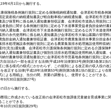
19年4月1日から施行する。
健康保険税条例施行規則に定める保険税納税通知書、会津若松市税条例
固定資産税の納税通知書及び軽自動車税の納税通知書、会津若松市児童
書及び保育料に係る納入通知書兼領収証書、会津若松市道路占用規則に
益者負担に関する条例施行規則に定める下水道事業受益者負担金納付書
料納入通知書、会津若松市下水道条例施行規則に定める公共下水道使用
墓所の永代使用料に係る納入通知書及び会津若松市大塚山墓園の管理料
費負担金納入通知書兼領収証書、会津若松市農業集落排水事業分担金条
落排水処理施設条例施行規則に定める農業集落排水処理施設使用料収納
還付
(充当)
通知書、会津若松市介護保険条例施行規則に定める介護保険
金納入通知書兼領収証書及び個別生活排水処理施設使用料納入通知書、
料納付書兼領収済通知書並びに会津若松市市営墓地条例施行規則に定め
方自治法の一部を改正する法律
(平成18年法律第53号)
附則第3条第1項
正に係る様式の様式にかかわらず、この規則による改正前の収入役の改
部を改正する法律
(平成18年法律第53号)
附則第3条第1項の規定により在
式による用紙は、当分の間、所要の調整をし、使用することができる。
1年9月30日
規則第27号)
布の日から施行する。
の際現に作成されている改正前の会津若松市放課後児童健全育成事業に
ることができる。
3年10月19日
規則第29号)