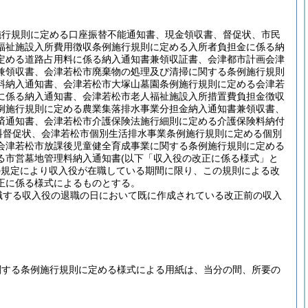
施行規則に定める口座振替不能通知書、現金領収書、督促状、市民
福祉施設入所費用徴収条例施行規則に定める入所者負担金に係る納
定める道路占用料に係る納入通知書兼領収証書、会津都市計画会津
兼領収書、会津若松市廃棄物の処理及び清掃に関する条例施行規則
料納入通知書、会津若松市大塚山墓園条例施行規則に定める会津若
に係る納入通知書、会津若松市老人福祉施設入所措置費負担金徴収
例施行規則に定める農業集落排水事業分担金納入通知書兼領収書、
済通知書、会津若松市介護保険法施行細則に定める介護保険料納付
料督促状、会津若松市個別生活排水事業条例施行規則に定める個別
会津若松市放課後児童健全育成事業に関する条例施行規則に定める
る市営墓地管理料納入通知書
(以下「収入役の改正に係る様式」と
の規定により収入役が在職している期間に限り、この規則による改
正に係る様式によるものとする。
職する収入役の退職の日において既に作成されている改正前の収入
関する条例施行規則に定める様式による用紙は、当分の間、所要の