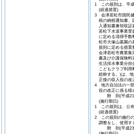
1
この規則は、平成
(経過措置)
3
会津若松市国民
税の納税通知書、
入通知書兼領収証
若松下水道事業受
に定める清掃手数
松市大塚山墓園の
規則に定める措置
会津若松市農業集
書及び介護保険料
生活排水事業分担
こどもクラブ利用
総称する。)
は、地
正後の収入役の改
4
地方自治法の一
役の改正に係る様
附
則
(平成2
(施行期日)
1
この規則は、公
(経過措置)
2
この規則の施行
調整をし、使用す
附
則
(平成2
(施行期日)