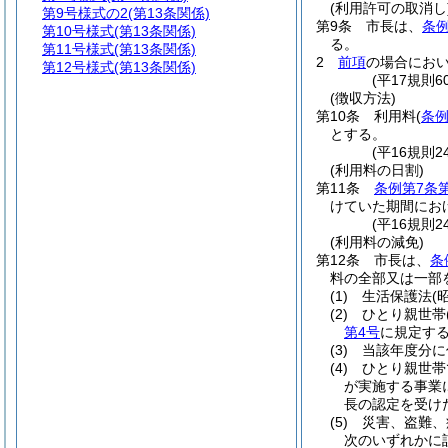
(利用許可の取消し
第9号様式の2
(第13条関係)
第9条
市長は、
条例
第10号様式
(第13条関係)
る。
第11号様式
(第13条関係)
2
前項
の場合にお
第12号様式
(第13条関係)
(平17規則
(徴収方法)
第10条
利用料
(
条例
とする。
(平16規則
(利用料の日割)
第11条
条例第7条
けていた期間にお
(平16規則
(利用料の減免)
第12条
市長は、
条
料の全部又は一部
(1)
生活保護法
(
(2)
ひとり親世帯
第4号
に規定す
(3)
当該年度分に
(4)
ひとり親世帯
が実施する事業
長の認定を受け
(5)
災害、盗難、
次のいずれかに