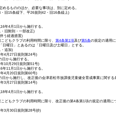
定めるもののほか、必要な事項は、別に定める。
24・旧15条繰下、平26規則42・旧16条繰上)
16年4月1日から施行する。
51・旧附則・一部改正)
伴う経過措置)
舘こどもクラブの利用時間に限り、
第4条第1項
及び
第5条
の規定の適用に
「日曜日」とあるのは「日曜日及び土曜日」とする。
1・追加)
6年4月27日
規則第24号)
の日から施行する。
6年10月29日
規則第51号)
6年11月1日から施行する。
7年4月20日
規則第60号)
の日から施行し、改正後の会津若松市放課後児童健全育成事業に関する条
8年3月27日
規則第14号)
18年4月1日から施行する。
東こどもクラブの利用時間に限り、改正後の第4条第1項の規定の適用につ
9年3月30日
規則第28号抄)