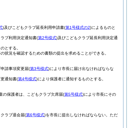
式
)
及びこどもクラブ延長利用申請書
(
第1号様式の2
)
によるものと
クラブ利用決定通知書
(
第2号様式
)
及びこどもクラブ延長利用決定通
ものとする。
等の状況を確認するための書類の提出を求めることができる。
ブ申請事項変更届
(
第3号様式
)
により市長に届け出なければならな
変更通知書
(
第4号様式
)
により保護者に通知するものとする。
童の保護者は、こどもクラブ欠席届
(
第5号様式
)
により市長にその
もクラブ退会届
(
第6号様式
)
を市長に提出しなければならない。
ただ