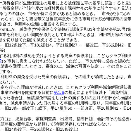
計所得金額が生活保護法の規定による被保護世帯の基準に該当すると見
計所得金額が当該年度の市町村民税非課税世帯の基準に該当すると見込
るもののほか、市長が特に必要があると認めるとき。
市長が別に定め
かわらず、ひとり親世帯又は当該年度分に係る市町村民税が非課税の世帯
割合は、利用料の全額に相当する額とする。
ののほか、感染症
(学校保健安全法施行規則
(昭和33年文部省令第18号)
第
事業を利用しない期間が原則として6日以上のときは、利用料月額の25
額を切り捨てた額)
を減免することができる。
24・旧12条繰下、平18規則14、平21規則27・一部改正、平26規則42
等)
する利用料の減免を受けようとする児童の保護者は、こどもクラブ利用
2
)
を市長に提出しなければならない。
ただし、市長が特に必要と認めた
申請書を受理したときは、審査の上、減免の可否を決定し、その旨をこ
とする。
り利用料の減免を受けた児童の保護者は、その理由が消滅したときは、
ならない。
決定を行った理由が消滅したときは、こどもクラブ利用料減免解除通知
、事業の利用を開始する日前に
第1項
の規定による申請
(以下「減免申請」
あった場合は、当該減免申請をした日の属する月の翌月の初日から当該
免は、減免申請があった日の属する年度の利用料に限り、同年度の利用
24・旧13条一部改正し繰下、平17規則60・一部改正、平26規則42・旧1
ブには、児童台帳、家庭調査票、出席簿、指導日誌、会計簿その他必要
当該年度の翌年度から起算して5年間保存しなければならない。
24・旧14条繰下、平26規則42・旧15条繰上)