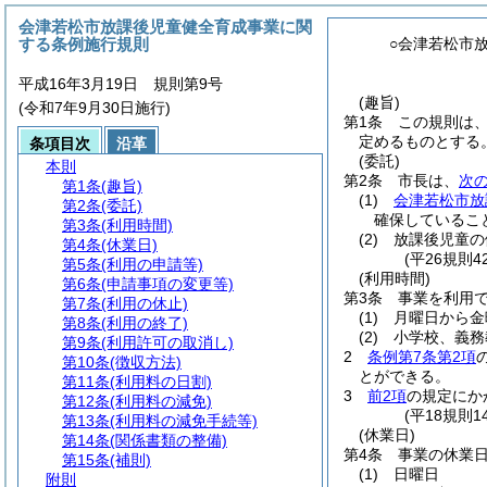
会津若松市放課後児童健全育成事業に関
する条例施行規則
○会津若松市
平成16年3月19日 規則第9号
(趣旨)
(令和7年9月30日施行)
第1条
この規則は
定めるものとする
条項目次
沿革
(委託)
本則
第2条
市長は、
次
第1条
(趣旨)
(1)
会津若松市放
第2条
(委託)
確保しているこ
第3条
(利用時間)
(2)
放課後児童の
第4条
(休業日)
(平26規則
第5条
(利用の申請等)
(利用時間)
第6条
(申請事項の変更等)
第3条
事業を利用
第7条
(利用の休止)
(1)
月曜日から金
第8条
(利用の終了)
(2)
小学校、義務
第9条
(利用許可の取消し)
2
条例第7条第2項
第10条
(徴収方法)
とができる。
第11条
(利用料の日割)
3
前2項
の規定にか
第12条
(利用料の減免)
(平18規則
第13条
(利用料の減免手続等)
(休業日)
第14条
(関係書類の整備)
第4条
事業の休業
第15条
(補則)
(1)
日曜日
附則