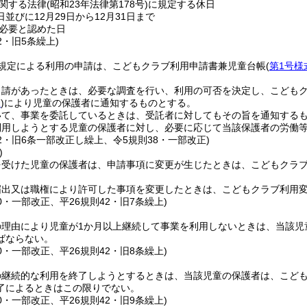
関する法律
(昭和23年法律第178号)
に規定する休日
日並びに12月29日から12月31日まで
必要と認めた日
2・旧5条繰上)
規定による利用の申請は、こどもクラブ利用申請書兼児童台帳
(
第1号様
申請があったときは、必要な調査を行い、利用の可否を決定し、こども
2
)
により児童の保護者に通知するものとする。
いて、事業を委託しているときは、受託者に対してもその旨を通知する
利用しようとする児童の保護者に対し、必要に応じて当該保護者の労働
42・旧6条一部改正し繰上、令5規則38・一部改正)
)
を受けた児童の保護者は、申請事項に変更が生じたときは、こどもクラ
届出又は職権により許可した事項を変更したときは、こどもクラブ利用
60・一部改正、平26規則42・旧7条繰上)
の理由により児童が1か月以上継続して事業を利用しないときは、当該児
ばならない。
60・一部改正、平26規則42・旧8条繰上)
の継続的な利用を終了しようとするときは、当該児童の保護者は、こど
了によるときはこの限りでない。
60・一部改正、平26規則42・旧9条繰上)