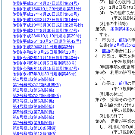
(2)
国民の祝日に
附則
(平成16年4月27日規則第24号)
(3)
1月2日及び3
附則
(平成16年10月29日規則第51号)
(4)
その他市長が
附則
(平成17年4月20日規則第60号)
(平26規則4
附則
(平成18年3月27日規則第14号)
(利用の申請等)
附則
(平成19年3月30日規則第28号抄)
第5条
条例第4条
の
附則
(平成21年9月30日規則第27号)
する。
附則
(平成23年10月19日規則第29号)
2
市長は、
前項
の
附則
(平成26年10月24日規則第42号)
知書
(
第2号様式の
附則
(平成29年3月1日規則第3号)
3
前項
の場合にお
附則
(令和2年3月25日規則第13号)
4
市長は、事業を
附則
(令和2年11月19日規則第40号)
(平26規則
附則
(令和5年10月5日規則第38号)
(申請事項の変更等
附則
(令和6年10月15日規則第37号)
第6条
利用の許可
附則
(令和7年9月30日規則第46号)
い。
第1号様式
(第5条関係)
2
市長は、
前項
の
第1号様式の2
(第5条関係)
(平17規則
第2号様式
(第5条関係)
(利用の休止)
第2号様式の2
(第5条関係)
第7条
疾病その他
第3号様式
(第6条関係)
旨を届け出なけれ
第4号様式
(第6条関係)
(平17規則
第5号様式
(第7条関係)
(利用の終了)
第6号様式
(第8条関係)
第8条
児童が事業
第7号様式
(第9条関係)
し、利用期間の満
第8号様式
(第10条関係)
(平17規則
第9号様式
(第13条関係)