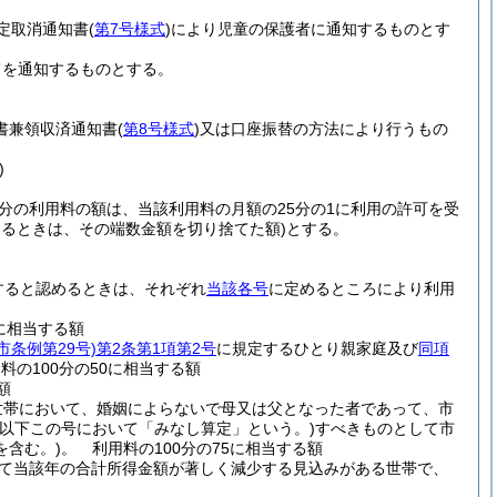
定取消通知書
(
第7号様式
)
により児童の保護者に通知するものとす
旨を通知するものとする。
書兼領収済通知書
(
第8号様式
)
又は口座振替の方法により行うもの
)
分の利用料の額は、当該利用料の月額の25分の1に利用の許可を受
あるときは、その端数金額を切り捨てた額)
とする。
すると認めるときは、それぞれ
当該各号
に定めるところにより利用
に相当する額
市条例第29号)
第2条第1項第2号
に規定するひとり親家庭及び
同項
の100分の50に相当する額
額
世帯において、婚姻によらないで母又は父となった者であって、市
(以下この号において「みなし算定」という。)
すべきものとして市
含む。)
。
利用料の100分の75に相当する額
て当該年の合計所得金額が著しく減少する見込みがある世帯で、