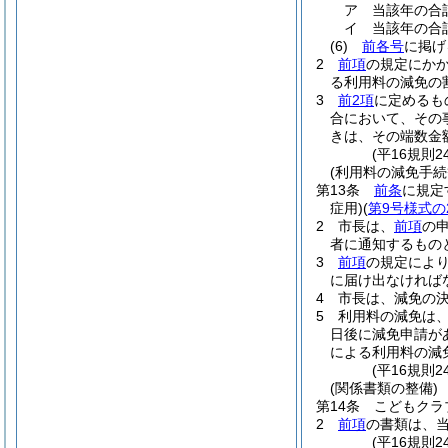
ア
当該年の合
イ
当該年の合
(6)
前各号
に掲げ
2
前項
の規定にか
る利用料の減免の
3
前2項
に定めるも
合において、その
きは、その端数金
(平16規則
(利用料の減免手続
第13条
前条
に規定
症用)
(
第9号様式の
2
市長は、
前項
の
者に通知するもの
3
前項
の規定によ
に届け出なければ
4
市長は、減免の
5
利用料の減免は
日後に減免申請が
による利用料の減
(平16規則
(関係書類の整備)
第14条
こどもクラ
2
前項
の書類は、
(平16規則