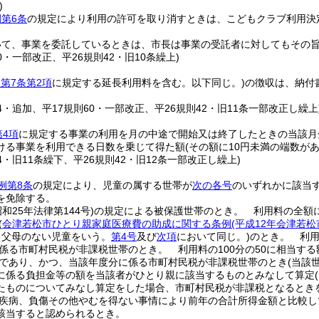
)
第6条
の規定により利用の許可を取り消すときは、こどもクラブ利用決
いて、事業を委託しているときは、市長は事業の受託者に対してもその
60・一部改正、平26規則42・旧10条繰上)
第7条第2項
に規定する延長利用料を含む。以下同じ。)
の徴収は、納付
24・追加、平17規則60・一部改正、平26規則42・旧11条一部改正し繰上
第4項
に規定する事業の利用を月の中途で開始又は終了したときの当該月
ける事業を利用できる日数を乗じて得た額
(その額に10円未満の端数が
24・旧11条繰下、平26規則42・旧12条一部改正し繰上)
例第8条
の規定により、児童の属する世帯が
次の各号
のいずれかに該当
を免除する。
昭和25年法律第144号)
の規定による被保護世帯のとき。
利用料の全額
(
会津若松市ひとり親家庭医療費の助成に関する条例
(平成12年会津若松
る父母のない児童をいう。
第4号
及び
次項
において同じ。)
のとき。
利用料
係る市町村民税が非課税世帯のとき。
利用料の100分の50に相当する
であり、かつ、当該年度分に係る市町村民税が非課税世帯のとき
(当該
に係る負担金等の額を当該者がひとり親に該当するものとみなして算定
たものについてみなし算定をした場合、市町村民税が非課税となるときを
疾病、負傷その他やむを得ない事情により前年の合計所得金額と比較し
該当すると認められるとき。