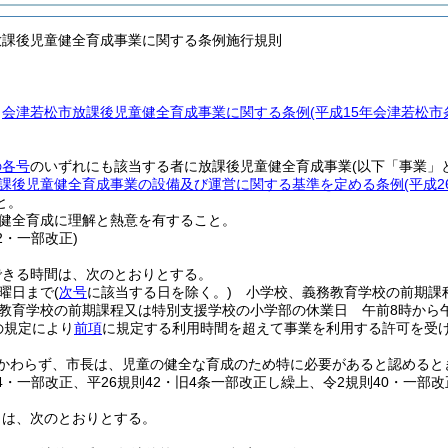
放課後児童健全育成事業に関する条例施行規則
、
会津若松市放課後児童健全育成事業に関する条例
(平成15年会津若松
。
の各号
のいずれにも該当する者に放課後児童健全育成事業
(以下「事業」
課後児童健全育成事業の設備及び運営に関する基準を定める条例
(平成
と。
健全育成に理解と熱意を有すること。
42・一部改正)
できる時間は、次のとおりとする。
曜日まで
(
次号
に該当する日を除く。)
小学校、義務教育学校の前期課程
教育学校の前期課程又は特別支援学校の小学部の休業日 午前8時から
の規定により
前項
に規定する利用時間を超えて事業を利用する許可を受
かわらず、市長は、児童の健全な育成のため特に必要があると認めると
14・一部改正、平26規則42・旧4条一部改正し繰上、令2規則40・一部改
日は、次のとおりとする。