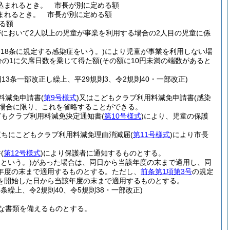
込まれるとき。
市長が別に定める額
まれるとき。
市長が別に定める額
る額
において2人以上の児童が事業を利用する場合の2人目の児童に係
18条に規定する感染症をいう。)
により児童が事業を利用しない場
分の1に欠席日数を乗じて得た額
(その額に10円未満の端数があると
・旧13条一部改正し繰上、平29規則3、令2規則40・一部改正)
料減免申請書
(
第9号様式
)
又はこどもクラブ利用料減免申請書
(感染
場合に限り、これを省略することができる。
どもクラブ利用料減免決定通知書
(
第10号様式
)
により、児童の保護
直ちにこどもクラブ利用料減免理由消滅届
(
第11号様式
)
により市長
書
(
第12号様式
)
により保護者に通知するものとする。
という。)
があった場合は、同日から当該年度の末まで適用し、同
年度の末まで適用するものとする。
ただし、
前条第1項第3号
の規定
を開始した日から当該年度の末まで適用するものとする。
4条繰上、令2規則40、令5規則38・一部改正)
な書類を備えるものとする。