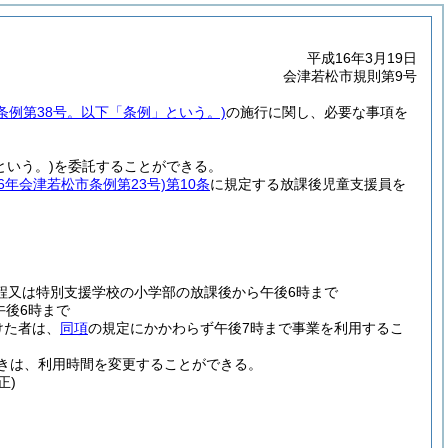
平成16年3月19日
会津若松市規則第9号
市条例第38号。以下「条例」という。)
の施行に関し、必要な事項を
という。)
を委託することができる。
26年会津若松市条例第23号)
第10条
に規定する放課後児童支援員を
又は特別支援学校の小学部の放課後から午後6時まで
午後6時まで
けた者は、
同項
の規定にかかわらず午後7時まで事業を利用するこ
きは、利用時間を変更することができる。
正)