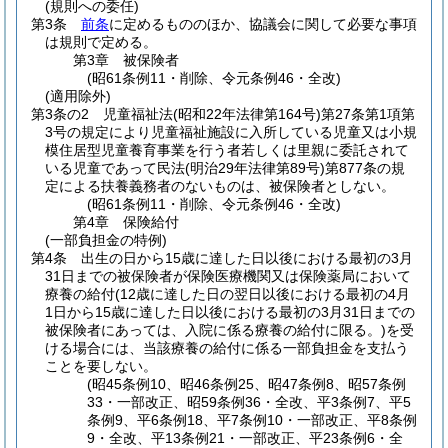
(規則への委任)
第3条
前条
に定めるもののほか、協議会に関して必要な事項
は規則で定める。
第3章
被保険者
(昭61条例11・削除、令元条例46・全改)
(適用除外)
第3条の2
児童福祉法
(昭和22年法律第164号)
第27条第1項第
3号の規定により児童福祉施設に入所している児童又は小規
模住居型児童養育事業を行う者若しくは里親に委託されて
いる児童であって民法
(明治29年法律第89号)
第877条の規
定による扶養義務者のないものは、被保険者としない。
(昭61条例11・削除、令元条例46・全改)
第4章
保険給付
(一部負担金の特例)
第4条
出生の日から15歳に達した日以後における最初の3月
31日までの被保険者が保険医療機関又は保険薬局において
療養の給付
(12歳に達した日の翌日以後における最初の4月
1日から15歳に達した日以後における最初の3月31日までの
被保険者にあっては、入院に係る療養の給付に限る。)
を受
ける場合には、当該療養の給付に係る一部負担金を支払う
ことを要しない。
(昭45条例10、昭46条例25、昭47条例8、昭57条例
33・一部改正、昭59条例36・全改、平3条例7、平5
条例9、平6条例18、平7条例10・一部改正、平8条例
9・全改、平13条例21・一部改正、平23条例6・全