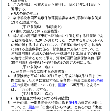
(施行期日)
1
この条例は、公布の日から施行し、昭和34年1月1日から
適用する。
(他の条例の廃止)
2
会津若松市国民健康保険運営協議会条例
(昭和33年条例第
13号)
は廃止する。
(平17条例53・旧4項繰上)
(河東町の編入に伴う経過措置)
3
編入前の河沼郡河東町の区域内に住所を有する妊産婦であ
る被保険者が、妊娠5か月となった日の属する月から分べん
の日の属する月までの間において療養の給付を受ける場合
における当該療養に係る一部負担金の支払いについては、
河沼郡河東町の編入の日から平成18年3月31日までの療養
の給付に関するものに限り、河東町国民健康保険条例
(昭和
39年河東町条例第24号)
第4条の2の規定の例による。
(平17条例53・追加)
(出産育児一時金に関する経過措置)
4
被保険者が平成21年10月1日から平成23年3月31日までの
間に出産したときに支給する出産育児一時金に係る
第6条第
1項
の規定の適用については、
同項
中「35万円」とあるの
は、「39万円」とする。
(平21条例21・追加)
(一部負担金の特例に関する特例措置)
5
当分の間、一部負担金の特例に係る
第4条
の規定の適用に
ついては、
同条
中「出生の日から15歳」とあるのは「出生