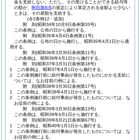
金を支給しない。
ただし、その受けることができる給与等
の額が、
附則第8項
の規定により算定される金額より少ない
ときは、その差額を支給する。
(令2条例12・追加)
附
則
(昭和34年10月9日
条例第33号)
この条例は、公布の日から施行する。
附
則
(昭和35年4月4日
条例第11号)
この条例は、公布の日から施行し、昭和35年4月1日から適
用する。
附
則
(昭和36年3月30日
条例第11号)
この条例は、昭和36年4月1日から施行する。
附
則
(昭和37年3月31日
条例第18号)
1
この条例は、昭和37年4月1日から施行する。
2
この条例施行前に給付事由が発生したものにかかる支給に
ついては、なお従前の例による。
附
則
(昭和38年3月30日
条例第17号)
1
この条例は、昭和38年4月1日から施行する。
2
この条例施行前に給付事由が発生したものについては、な
お従前の例による。
附
則
(昭和39年3月30日
条例第13号)
この条例は、昭和39年4月1日から施行する。
附
則
(昭和39年8月21日
条例第67号)
1
この条例は、昭和40年1月1日から施行する。
2
この条例施行前に給付事由が発生したものについては、な
お従前の例による。