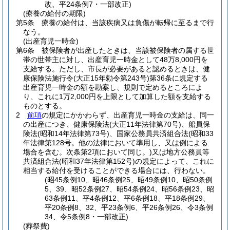
改、平24条例7・一部改正)
(療養の給付の期限)
第5条
療養の給付は、当該疾病又は負傷が転帰に至るまで行
なう。
(出産育児一時金)
第6条
被保険者が出産したときは、当該被保険者の属する世
帯の世帯主に対し、出産育児一時金として48万8,000円を
支給する。
ただし、市長が必要があると認めるときは、健
康保険法施行令
(大正15年勅令第243号)
第36条に規定する
出産育児一時金の額を勘案し、規則で定めるところによ
り、これに1万2,000円を上限として加算した額を支給する
ものとする。
2
前項
の規定にかかわらず、出産育児一時金の支給は、同一
の出産につき、健康保険法
(大正11年法律第70号)
、船員保
険法
(昭和14年法律第73号)
、国家公務員共済組合法
(昭和33
年法律第128号。他の法律において準用し、又は例による
場合を含む。次条第2項において同じ。)
又は地方公務員等
共済組合法
(昭和37年法律第152号)
の規定によって、これに
相当する給付を受けることができる場合には、行わない。
(昭45条例10、昭46条例25、昭49条例10、昭50条例
5、39、昭52条例27、昭54条例24、昭56条例23、昭
63条例11、平4条例12、平6条例18、平18条例29、
平20条例8、32、平23条例6、平26条例26、令3条例
34、令5条例8・一部改正)
(葬祭費)