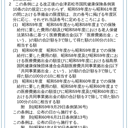
2
この条例による改正後の会津若松市国民健康保険条例第
10条の2の規定にかかわらず、昭和59年度から昭和61年度
の間における準備金の限度額は、次の各号に掲げる年度区
分に応じ、それぞれ当該各号に定めるところによる。
(1)
昭和59年度 昭和56年度から昭和58年度までの保険
給付に要した費用の額及び昭和58年度における老人保健
法第53条に基づく医療費拠出金
(以下「医療費拠出金」と
いう。)
の額の合計額を3で除して得た額の100分の10に
相当する額
(2)
昭和60年度 昭和57年度から昭和59年度までの保険
給付に要した費用の額、昭和58年度及び昭和59年度にお
ける医療費拠出金の額並びに昭和59年度における福島県
国民健康保険団体連合会高額医療費共同事業拠出金
(以下
「共同事業拠出金」という。)
の額の合計額を3で除して
得た額の100分の10に相当する額
(3)
昭和61年度 昭和58年度から昭和60年度までの保険
給付に要した費用の額、昭和58年度から昭和60年度まで
の医療費拠出金の額並びに昭和59年度及び昭和60年度に
おける共同事業拠出金の額の合計額を3で除して得た額の
100分の10に相当する額
附
則
(昭和59年9月29日
条例第36号)
この条例は、公布の日から施行する。
附
則
(昭和60年6月21日
条例第13号)
この条例は、公布の日から施行する。
附
則
(昭和61年4月30日
条例第11号)