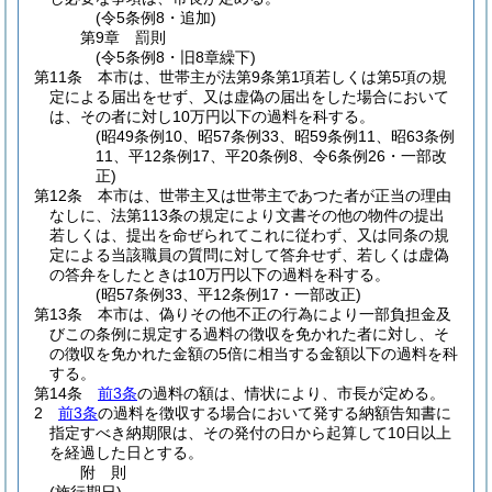
(令5条例8・追加)
第9章
罰則
(令5条例8・旧8章繰下)
第11条
本市は、世帯主が法第9条第1項若しくは第5項の規
定による届出をせず、又は虚偽の届出をした場合において
は、その者に対し10万円以下の過料を科する。
(昭49条例10、昭57条例33、昭59条例11、昭63条例
11、平12条例17、平20条例8、令6条例26・一部改
正)
第12条
本市は、世帯主又は世帯主であつた者が正当の理由
なしに、法第113条の規定により文書その他の物件の提出
若しくは、提出を命ぜられてこれに従わず、又は同条の規
定による当該職員の質問に対して答弁せず、若しくは虚偽
の答弁をしたときは10万円以下の過料を科する。
(昭57条例33、平12条例17・一部改正)
第13条
本市は、偽りその他不正の行為により一部負担金及
びこの条例に規定する過料の徴収を免かれた者に対し、そ
の徴収を免かれた金額の5倍に相当する金額以下の過料を科
する。
第14条
前3条
の過料の額は、情状により、市長が定める。
2
前3条
の過料を徴収する場合において発する納額告知書に
指定すべき納期限は、その発付の日から起算して10日以上
を経過した日とする。
附
則