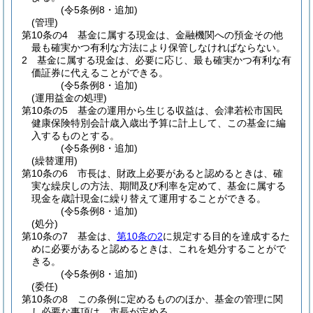
(令5条例8・追加)
(管理)
第10条の4
基金に属する現金は、金融機関への預金その他
最も確実かつ有利な方法により保管しなければならない。
2
基金に属する現金は、必要に応じ、最も確実かつ有利な有
価証券に代えることができる。
(令5条例8・追加)
(運用益金の処理)
第10条の5
基金の運用から生じる収益は、会津若松市国民
健康保険特別会計歳入歳出予算に計上して、この基金に編
入するものとする。
(令5条例8・追加)
(繰替運用)
第10条の6
市長は、財政上必要があると認めるときは、確
実な繰戻しの方法、期間及び利率を定めて、基金に属する
現金を歳計現金に繰り替えて運用することができる。
(令5条例8・追加)
(処分)
第10条の7
基金は、
第10条の2
に規定する目的を達成するた
めに必要があると認めるときは、これを処分することがで
きる。
(令5条例8・追加)
(委任)
第10条の8
この条例に定めるもののほか、基金の管理に関
し必要な事項は、市長が定める。