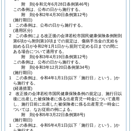
附
則
(令和元年6月28日
条例第46号)
この条例は、公布の日から施行する。
附
則
(令和2年4月30日
条例第12号)
(施行期日)
1
この条例は、公布の日から施行する。
(適用区分)
2
この条例による改正後の会津若松市国民健康保険条例附則
第6項から附則第10項までの規定は、傷病手当金の支給を
始める日が令和2年1月1日から規則で定める日までの間に
ある場合について適用する。
附
則
(令和3年4月19日
条例第12号)
この条例は、公布の日から施行する。
附
則
(令和3年12月20日
条例第34号)
(施行期日)
1
この条例は、令和4年1月1日
(以下「施行日」という。)
か
ら施行する。
(経過措置)
2
改正後の会津若松市国民健康保険条例の規定は、施行日以
後に出産した被保険者に係る出産育児一時金について適用
し、施行日前に出産した被保険者に係る出産育児一時金に
ついては、なお従前の例による。
附
則
(令和5年3月22日
条例第8号)
(施行期日)
1
この条例は、令和5年4月1日
(以下「施行日」という。)
か
ら施行する。