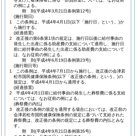
を受けた被保険者に係る一部負担金については、なお従前
の例による。
附
則
(平成4年3月21日
条例第12号)
(施行期日)
1
この条例は、平成4年4月1日
(以下「施行日」という。)
か
ら施行する。
(経過措置)
2
改正後の第6条第1項の規定は、施行日以後に給付事由の
発生した出産に係る助産費の支給について適用し、施行日
前に給付事由の発生した出産に係る助産費の支給について
は、なお従前の例による。
附
則
(平成4年6月19日
条例第23号)
(施行期日等)
1
この条例は、平成4年7月1日から施行し、改正後の会津若
松市国民健康保険条例
(以下「改正後の条例」という。)
の
規定は、平成4年4月1日から適用する。
(経過措置)
2
平成4年4月1日前に給付事由の発生した葬祭費に係る支給
については、なお従前の例による。
(葬祭費の内払)
3
改正後の条例の規定を適用する場合においては、改正前の
会津若松市国民健康保険条例の規定に基づいて支給された
葬祭費は、改正後の条例の規定による葬祭費の内払とみな
す。
附
則
(平成4年9月21日
条例第35号)