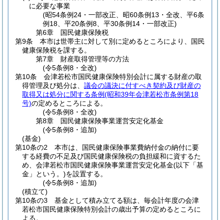
に必要な事業
(昭54条例24・一部改正、昭60条例13・全改、平6条
例18、平20条例8、平30条例14・一部改正)
第6章
国民健康保険税
第9条
本市は世帯主に対して別に定めるところにより、国民
健康保険税を課する。
第7章
財産取得管理等の方法
(令5条例8・全改)
第10条
会津若松市国民健康保険特別会計に属する財産の取
得管理及び処分は、
議会の議決に付すべき契約及び財産の
取得又は処分に関する条例
(昭和39年会津若松市条例第18
号)
の定めるところによる。
(令5条例8・全改)
第8章
国民健康保険事業運営安定化基金
(令5条例8・追加)
(基金)
第10条の2
本市は、国民健康保険事業費納付金の納付に要
する経費の不足及び国民健康保険税の負担緩和に資するた
め、会津若松市国民健康保険事業運営安定化基金
(以下「基
金」という。)
を設置する。
(令5条例8・追加)
(積立て)
第10条の3
基金として積み立てる額は、毎会計年度の会津
若松市国民健康保険特別会計の歳出予算の定めるところに
よる。