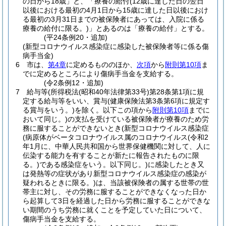
の日から18歳」と、「療養の給付
(12歳に達した日の翌日
以後における最初の4月1日から15歳に達した日以後におけ
る最初の3月31日までの被保険者にあっては、入院に係る
療養の給付に限る。)
」とあるのは「療養の給付」とする。
(平24条例20・追加)
(新型コロナウイルス感染症に感染した被保険者等に係る傷
病手当金)
6
市は、
第4章
に定めるもののほか、
次項
から
附則第10項
ま
でに定めるところにより傷病手当金を支給する。
(令2条例12・追加)
7
給与等
(所得税法
(昭和40年法律第33号)
第28条第1項に規
定する給与等をいい、賞与
(健康保険法第3条第6項に規定す
る賞与をいう。)
を除く。以下この項から
附則第10項
までに
おいて同じ。)
の支払を受けている被保険者が療養のため労
務に服することができないとき
(新型コロナウイルス感染症
(病原体がベータコロナウイルス属のコロナウイルス
(令和2
年1月に、中華人民共和国から世界保健機関に対して、人に
伝染する能力を有することが新たに報告されたものに限
る。)
である感染症をいう。以下同じ。)
に感染したとき又
は発熱等の症状があり新型コロナウイルス感染症の感染が
疑われるときに限る。)
は、当該被保険者の属する世帯の世
帯主に対し、その労務に服することができなくなった日か
ら起算して3日を経過した日から労務に服することができな
い期間のうち労務に就くことを予定していた日について、
傷病手当金を支給する。