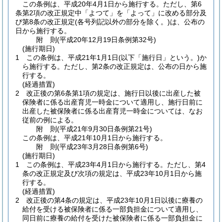
この条例は、平成20年4月1日から施行する。
ただし、第6
条第2項の改正規定中「よつて」を「よって」に改める部分及
び第8条の改正規定
(各号列記以外の部分を除く。)
は、公布の
日から施行する。
附
則
(平成20年12月19日
条例第32号)
(施行期日)
1
この条例は、平成21年1月1日
(以下「施行日」という。)
か
ら施行する。
ただし、第2条の改正規定は、公布の日から施
行する。
(経過措置)
2
改正後の第6条第1項の規定は、施行日以後に出産した被
保険者に係る出産育児一時金について適用し、施行日前に
出産した被保険者に係る出産育児一時金については、なお
従前の例による。
附
則
(平成21年9月30日
条例第21号)
この条例は、平成21年10月1日から施行する。
附
則
(平成23年3月28日
条例第6号)
(施行期日)
1
この条例は、平成23年4月1日から施行する。
ただし、第4
条の改正規定及び次項の規定は、平成23年10月1日から施
行する。
(経過措置)
2
改正後の第4条の規定は、平成23年10月1日以後に療養の
給付を受ける被保険者に係る一部負担金について適用し、
同日前に療養の給付を受けた被保険者に係る一部負担金に