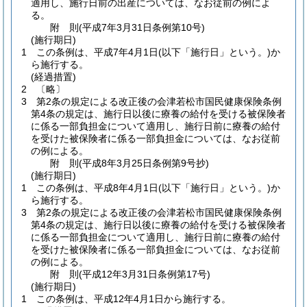
適用し、施行日前の出産については、なお従前の例によ
る。
附
則
(平成7年3月31日
条例第10号)
(施行期日)
1
この条例は、平成7年4月1日
(以下「施行日」という。)
か
ら施行する。
(経過措置)
2
〔略〕
3
第2条の規定による改正後の会津若松市国民健康保険条例
第4条の規定は、施行日以後に療養の給付を受ける被保険者
に係る一部負担金について適用し、施行日前に療養の給付
を受けた被保険者に係る一部負担金については、なお従前
の例による。
附
則
(平成8年3月25日
条例第9号抄)
(施行期日)
1
この条例は、平成8年4月1日
(以下「施行日」という。)
か
ら施行する。
3
第2条の規定による改正後の会津若松市国民健康保険条例
第4条の規定は、施行日以後に療養の給付を受ける被保険者
に係る一部負担金について適用し、施行日前に療養の給付
を受けた被保険者に係る一部負担金については、なお従前
の例による。
附
則
(平成12年3月31日
条例第17号)
(施行期日)
1
この条例は、平成12年4月1日から施行する。