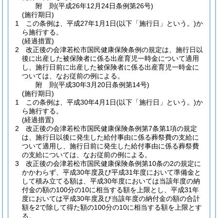
附
則
(平成26年12月24日
条例第26号)
(施行期日)
1
この条例は、平成27年1月1日
(以下「施行日」という。)
か
ら施行する。
(経過措置)
2
改正後の会津若松市国民健康保険条例の規定は、施行日以
後に出産した被保険者に係る出産育児一時金について適用
し、施行日前に出産した被保険者に係る出産育児一時金に
ついては、なお従前の例による。
附
則
(平成30年3月20日
条例第14号)
(施行期日)
1
この条例は、平成30年4月1日
(以下「施行日」という。)
か
ら施行する。
(経過措置)
2
改正後の会津若松市国民健康保険条例第7条第1項の規定
は、施行日以後に発生した給付事由に係る葬祭費の支給に
ついて適用し、施行日前に発生した給付事由に係る葬祭費
の支給については、なお従前の例による。
3
改正後の会津若松市国民健康保険条例第10条の2の規定に
かかわらず、平成30年度及び平成31年度において準備金と
して積み立てる額は、平成30年度においては当該年度の納
付金の額の100分の10に相当する額を上限とし、平成31年
度においては平成30年度及び当該年度の納付金の額の合計
額を2で除して得た額の100分の10に相当する額を上限とす
る。