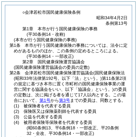
○会津若松市国民健康保険条例
昭和34年4月2日
条例第13号
第1章
本市が行う国民健康保険の事務
(平30条例14・改称)
(本市が行う国民健康保険の事務)
第1条
本市が行う国民健康保険の事務については、法令に定
めがあるもののほか、この条例の定めるところによる。
(平30条例14・一部改正)
第2章
国民健康保険運営協議会
(国民健康保険運営協議会の委員の定数)
第2条
会津若松市国民健康保険運営協議会
(国民健康保険法
(昭和33年法律第192号。以下「法」という。)
第11条第2項
の規定に基づき本市に置く市町村の国民健康保険事業の運
営に関する協議会をいい、以下「協議会」という。)
の委員
の定数は、次に掲げる者を通じて17人以内とする。
この場
合において、
第1号
から
第3号
までの委員は、同数とする。
(1)
被保険者を代表する委員
(2)
保険医又は保険薬剤師を代表する委員
(3)
公益を代表する委員
(4)
被用者保険等保険者を代表する委員
(昭60条例13、平6条例18・一部改正、平20条例
32・全改、平30条例14・一部改正)