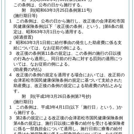
この条例は、公布の日から施行する。
附
則
(昭和63年3月25日
条例第11号)
(施行期日等)
1
この条例は、公布の日から施行し、改正後の会津若松市国
民健康保険条例
(以下「改正後の条例」という。)
第6条の規
定は、昭和63年3月1日から適用する。
(経過措置)
2
昭和63年3月1日前に給付事由の発生した助産費に係る支
給については、なお従前の例による。
3
改正後の条例第11条の規定は、この条例の施行の日以後
の行為から適用し、同日前の行為に対する罰則の適用につ
いては、なお従前の例による。
(助産費の内払)
4
改正後の条例の規定を適用する場合においては、改正前の
会津若松市国民健康保険条例の規定に基づいて支給された
助産費は、改正後の条例の規定による助産費の内払とみな
す。
附
則
(平成3年3月26日
条例第7号抄)
(施行期日)
1
この条例は、平成3年4月1日
(以下「施行日」という。)
か
ら施行する。
3
第2条の規定による改正後の会津若松市国民健康保険条例
第4条の規定は、施行日以後に療養の給付を受ける被保険者
に係る一部負担金について適用し、施行日前に療養の給付