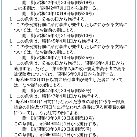
附
則
(昭和42年6月30日
条例第19号)
この条例は、昭和42年7月1日から施行する。
附
則
(昭和43年10月9日
条例第26号)
1
この条例は、公布の日から施行する。
2
この条例施行前に給付事由が発生したものにかかる支給に
ついては、なお従前の例による。
附
則
(昭和45年3月31日
条例第10号)
1
この条例は、昭和45年4月1日から施行する。
2
この条例施行前に給付事由が発生したものにかかる支給に
ついては、なお従前の例による。
附
則
(昭和46年7月13日
条例第25号)
1
この条例は、公布の日から施行し、昭和46年4月1日から
適用する。
ただし、第4条第2項の改正規定中高令者である
被保険者については、昭和46年9月1日から施行する。
2
昭和46年3月31日以前に給付事由が発生した者について
は、なお従前の例による。
附
則
(昭和47年3月30日
条例第8号)
1
この条例は、昭和47年4月1日から施行する。
2
昭和47年4月1日前に行なわれた療養の給付に係る一部負
担金の割合及び同日前に行なわれた療養に係る療養費の額
については、なお従前の例による。
附
則
(昭和49年3月30日
条例第10号)
この条例は、昭和49年4月1日から施行する。
附
則
(昭和50年3月29日
条例第5号)
この条例は、昭和50年4月1日から施行する。