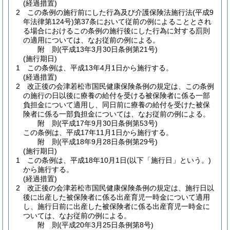
(経過措置)
2
この条例の施行前にした行為及び介護保険法施行法
(平成9
年法律第124号)
第37条において従前の例によることとされ
る場合におけるこの条例の施行後にした行為に対する罰則
の適用については、なお従前の例による。
附
則
(平成13年3月30日
条例第21号)
(施行期日)
1
この条例は、平成13年4月1日から施行する。
(経過措置)
2
改正後の会津若松市国民健康保険条例の規定は、この条例
の施行の日以後に療養の給付を受ける被保険者に係る一部
負担金について適用し、同日前に療養の給付を受けた被保
険者に係る一部負担金については、なお従前の例による。
附
則
(平成17年9月30日
条例第53号)
この条例は、平成17年11月1日から施行する。
附
則
(平成18年9月28日
条例第29号)
(施行期日)
1
この条例は、平成18年10月1日
(以下「施行日」という。)
から施行する。
(経過措置)
2
改正後の会津若松市国民健康保険条例の規定は、施行日以
後に出産した被保険者に係る出産育児一時金について適用
し、施行日前に出産した被保険者に係る出産育児一時金に
ついては、なお従前の例による。
附
則
(平成20年3月25日
条例第8号)