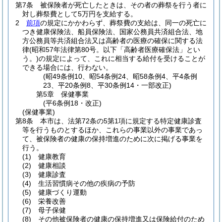
第7条
被保険者が死亡したときは、その者の葬祭を行う者に
対し葬祭費として5万円を支給する。
2
前項
の規定にかかわらず、葬祭費の支給は、同一の死亡に
つき健康保険法、船員保険法、国家公務員共済組合法、地
方公務員等共済組合法又は高齢者の医療の確保に関する法
律
(昭和57年法律第80号。以下「高齢者医療確保法」とい
う。)
の規定によって、これに相当する給付を受けることが
できる場合には、行わない。
(昭49条例10、昭54条例24、昭58条例4、平4条例
23、平20条例8、平30条例14・一部改正)
第5章
保健事業
(平6条例18・改正)
(保健事業)
第8条
本市は、法第72条の5第1項に規定する特定健康診査
等を行うものとするほか、これらの事業以外の事業であっ
て、被保険者の健康の保持増進のために次に掲げる事業を
行う。
(1)
健康教育
(2)
健康相談
(3)
健康診査
(4)
生活習慣病その他の疾病の予防
(5)
健康づくり運動
(6)
栄養改善
(7)
母子保健
(8)
その他被保険者の健康の保持増進又は保険給付のため