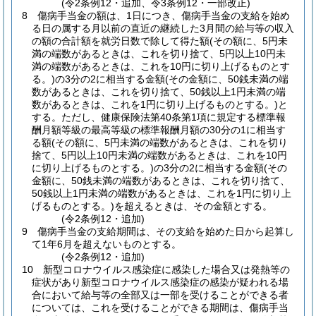
(令2条例12・追加、令3条例12・一部改正)
8
傷病手当金の額は、1日につき、傷病手当金の支給を始め
る日の属する月以前の直近の継続した3月間の給与等の収入
の額の合計額を就労日数で除して得た額
(その額に、5円未
満の端数があるときは、これを切り捨て、5円以上10円未
満の端数があるときは、これを10円に切り上げるものとす
る。)
の3分の2に相当する金額
(その金額に、50銭未満の端
数があるときは、これを切り捨て、50銭以上1円未満の端
数があるときは、これを1円に切り上げるものとする。)
と
する。
ただし、健康保険法第40条第1項に規定する標準報
酬月額等級の最高等級の標準報酬月額の30分の1に相当す
る額
(その額に、5円未満の端数があるときは、これを切り
捨て、5円以上10円未満の端数があるときは、これを10円
に切り上げるものとする。)
の3分の2に相当する金額
(その
金額に、50銭未満の端数があるときは、これを切り捨て、
50銭以上1円未満の端数があるときは、これを1円に切り上
げるものとする。)
を超えるときは、その金額とする。
(令2条例12・追加)
9
傷病手当金の支給期間は、その支給を始めた日から起算し
て1年6月を超えないものとする。
(令2条例12・追加)
10
新型コロナウイルス感染症に感染した場合又は発熱等の
症状があり新型コロナウイルス感染症の感染が疑われる場
合において給与等の全部又は一部を受けることができる者
については、これを受けることができる期間は、傷病手当