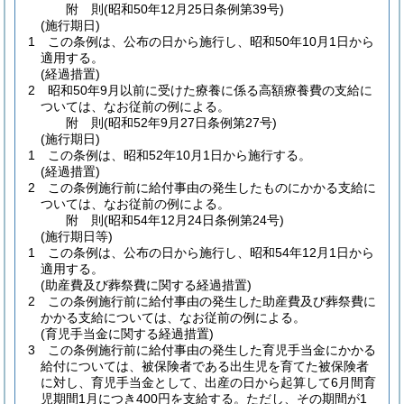
附
則
(昭和50年12月25日
条例第39号)
(施行期日)
1
この条例は、公布の日から施行し、昭和50年10月1日から
適用する。
(経過措置)
2
昭和50年9月以前に受けた療養に係る高額療養費の支給に
ついては、なお従前の例による。
附
則
(昭和52年9月27日
条例第27号)
(施行期日)
1
この条例は、昭和52年10月1日から施行する。
(経過措置)
2
この条例施行前に給付事由の発生したものにかかる支給に
ついては、なお従前の例による。
附
則
(昭和54年12月24日
条例第24号)
(施行期日等)
1
この条例は、公布の日から施行し、昭和54年12月1日から
適用する。
(助産費及び葬祭費に関する経過措置)
2
この条例施行前に給付事由の発生した助産費及び葬祭費に
かかる支給については、なお従前の例による。
(育児手当金に関する経過措置)
3
この条例施行前に給付事由の発生した育児手当金にかかる
給付については、被保険者である出生児を育てた被保険者
に対し、育児手当金として、出産の日から起算して6月間育
児期間1月につき400円を支給する。
ただし、その期間が1