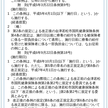
この条例は、公布の日から施行する。
附
則
(平成5年3月22日
条例第9号)
(施行期日)
1
この条例は、平成5年4月1日
(以下「施行日」という。)
か
ら施行する。
(経過措置)
2
〔略〕
3
第2条の規定による改正後の会津若松市国民健康保険条例
第4条の規定は、施行日以後に療養の給付を受ける被保険者
に係る一部負担金について適用し、施行日前に療養の給付
を受けた被保険者に係る一部負担金については、なお従前
の例による。
附
則
(平成6年9月22日
条例第18号)
(施行期日)
1
この条例は、平成6年10月1日
(以下「施行日」という。)
か
ら施行する。
ただし、第5章の章名の改正規定及び第8条の
改正規定は、平成7年4月1日から施行する。
(経過措置)
2
この条例の施行の際現にこの条例による改正前の会津若松
市国民健康保険条例第2条第2号に規定する委員である者
は、この条例による改正後の会津若松市国民健康保険条例
(以下「改正後の条例」という。)
第2条第2号に規定する委
員とみなす。
3
改正後の条例の規定
(第6条の改正規定及び第6条の2を削
る改正規定の部分に限る。)
は、施行日以後の出産について