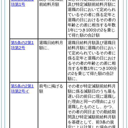
項第1号
前給料月額
及び特定減額前給料月額に
退職の日において定められ
ているその者に係る定年と
退職の日におけるその者の
年齢との差に相当する年数
1年につき100分の2を乗じ
て得た額の合計額
第5条の2第1
退職日給料月
退職日給料月額及び退職日
項第2号
額に、
給料月額に退職の日におい
て定められているその者に
係る定年と退職の日におけ
るその者の年齢との差に相
当する年数1年につき100分
の2を乗じて得た額の合計
額に、
第5条の2第1
前号に掲げる
その者が特定減額前給料月
項第2号イ
額
額に係る減額日のうち最も
遅い日の前日に現に退職し
た理由と同一の理由により
退職したものとし、かつ、
その者の同日までの勤続期
間及び特定減額前給料月額
を基礎として、前3条の規
定により計算した場合の退