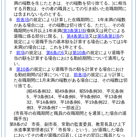
満の端数を生じたときは、その端数を切り捨てる。)
に相当
する月数)
は、その者の職員としての引き続いた在職期間に
は含まれないものとする。
6
前各項
の規定により計算した在職期間に、1年未満の端数
がある場合には、その端数は切り捨てる。
ただし、その在
職期間が6月以上1年未満
(
第3条第1項
(傷病又は死亡による
退職に係る部分に限る。)
、
第4条第1項
又は
第5条第1項
の
規定により退職手当の基本額を計算する場合にあっては1年
未満)
の場合には、これを1年とする。
7
前項
の規定は、
第6条の5
又は
第10条
の規定により退職手
当の額を計算する場合における勤続期間について適用しな
い。
8
第10条
の規定により退職手当の額を計算する場合におけ
る勤続期間の計算については、
前各項
の規定により計算し
た在職期間に1月未満の端数がある場合には、その端数は切
り捨てる。
(昭45条例32、昭49条例4、昭59条例30、平元条例
5、平3条例14、平4条例6、平9条例50、平13条例
32、平14条例9、平18条例6、平19条例22、平22条
例3、平28条例7・一部改正)
(市長等の在職期間と職員の在職期間とを通算した場合の退
職手当)
第8条の2
市長、副市長、常勤の監査委員、教育長及び上下
水道事業管理者
(以下「市長等」という。)
が退職した場合
においてその者が退職の日若しくはその翌日に職員となっ