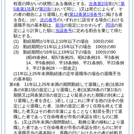
程度の障がいの状態にある傷病とする。
次条第2項
並びに
第
5条第1項
及び
第2項
において同じ。)
又は死亡によらず、そ
の者の都合により退職した者
(
第12条第1項各号
に掲げる者
を含む。)
が、
次の各号
のいずれかに該当する場合における
退職手当の基本額は、
前項
の規定にかかわらず、
同項
の規
定により計算した額に
当該各号
に定める割合を乗じて得た
額とする。
(1)
勤続期間が1年以上10年以下の場合 100分の60
(2)
勤続期間が11年以上15年以下の場合 100分の80
(3)
勤続期間が16年以上19年以下の場合 100分の90
(昭49条例4、昭57条例25、昭62条例19、平3条例
14、平9条例50、平18条例6、平21条例5、平22条例
3、平27条例28・一部改正)
(11年以上25年未満勤続後の定年退職等の場合の退職手当
の基本額)
第4条
11年以上25年未満の期間勤続して退職した者
(法第28
条の6第1項の規定により退職した者
(法第28条の7第1項の
期限又は同条第2項の規定により延長された期限の到来によ
り退職した者を含む。)
若しくはこれに準ずる他の法令の規
定により退職した者、法律の規定に基づく任期を終えて退
職した者又はその者の非違によることなく勧奨を受けて退
職した者であって任命権者が市長の承認を得たものに限
る。)
又は25年未満の期間勤続し、勤務公署の移転により退
職した者であって任命権者が市長の承認を得たものに対す
る退職手当の基本額は、退職の日におけるその者の給料月