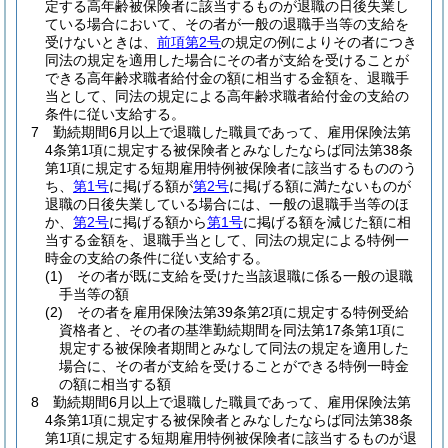
定する高年齢被保険者に該当するものが退職の日後失業し
ている場合において、その者が一般の退職手当等の支給を
受けないときは、
前項第2号
の規定の例によりその者につき
同法の規定を適用した場合にその者が支給を受けることが
できる高年齢求職者給付金の額に相当する金額を、退職手
当として、同法の規定による高年齢求職者給付金の支給の
条件に従い支給する。
7
勤続期間6月以上で退職した職員であって、雇用保険法第
4条第1項に規定する被保険者とみなしたならば同法第38条
第1項に規定する短期雇用特例被保険者に該当するもののう
ち、
第1号
に掲げる額が
第2号
に掲げる額に満たないものが
退職の日後失業している場合には、一般の退職手当等のほ
か、
第2号
に掲げる額から
第1号
に掲げる額を減じた額に相
当する金額を、退職手当として、同法の規定による特例一
時金の支給の条件に従い支給する。
(1)
その者が既に支給を受けた当該退職に係る一般の退職
手当等の額
(2)
その者を雇用保険法第39条第2項に規定する特例受給
資格者と、その者の基準勤続期間を同法第17条第1項に
規定する被保険者期間とみなして同法の規定を適用した
場合に、その者が支給を受けることができる特例一時金
の額に相当する額
8
勤続期間6月以上で退職した職員であって、雇用保険法第
4条第1項に規定する被保険者とみなしたならば同法第38条
第1項に規定する短期雇用特例被保険者に該当するものが退