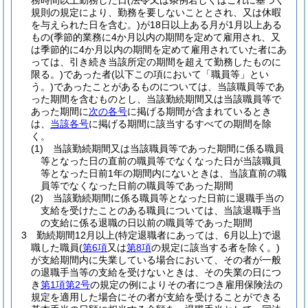
務時間以上勤務した日
(法令又は条例若しくはこれに基づく
規則の規定により、勤務を要しないこととされ、又は休暇
を与えられた日を含む。)
が18日以上ある月が1月以上ある
もの
(季節的業務に4か月以内の期間を定めて雇用され、又
は季節的に4か月以内の期間を定めて雇用されていた者にあ
っては、引き続き当該所定の期間を超えて勤務したものに
限る。)
であった者
(以下この項において「職員等」とい
う。)
であったことがあるものについては、当該職員等であ
った期間を含むものとし、当該勤続期間又は当該職員等で
あった期間に
次の各号
に掲げる期間が含まれているとき
は、
当該各号
に掲げる期間に該当するすべての期間を除
く。
(1)
当該勤続期間又は当該職員等であった期間に係る職員
等となった日の直前の職員等でなくなった日が当該職員
等となった日前1年の期間内にないときは、当該直前の職
員等でなくなった日前の職員等であった期間
(2)
当該勤続期間に係る職員等となった日前に退職手当の
支給を受けたことのある職員については、当該退職手当
の支給に係る退職の日以前の職員等であった期間
3
勤続期間12月以上
(特定退職者にあっては、6月以上)
で退
職した職員
(
第6項
又は
第8項
の規定に該当する者を除く。)
が支給期間内に失業している場合において、その者が一般
の退職手当等の支給を受けないときは、その失業の日につ
き
第1項第2号
の規定の例によりその者につき雇用保険法の
規定を適用した場合にその者が支給を受けることができる