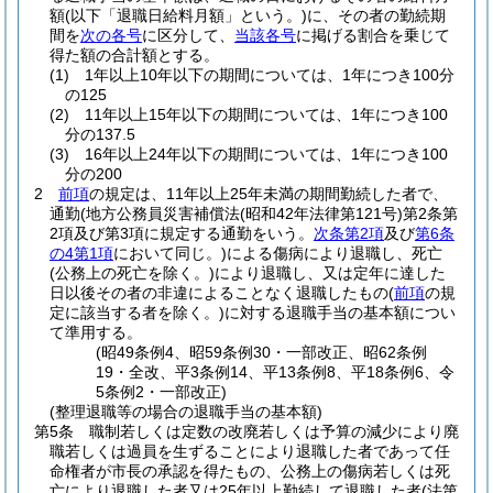
額
(以下「退職日給料月額」という。)
に、その者の勤続期
間を
次の各号
に区分して、
当該各号
に掲げる割合を乗じて
得た額の合計額とする。
(1)
1年以上10年以下の期間については、1年につき100分
の125
(2)
11年以上15年以下の期間については、1年につき100
分の137.5
(3)
16年以上24年以下の期間については、1年につき100
分の200
2
前項
の規定は、11年以上25年未満の期間勤続した者で、
通勤
(地方公務員災害補償法
(昭和42年法律第121号)
第2条第
2項及び第3項に規定する通勤をいう。
次条第2項
及び
第6条
の4第1項
において同じ。)
による傷病により退職し、死亡
(公務上の死亡を除く。)
により退職し、又は定年に達した
日以後その者の非違によることなく退職したもの
(
前項
の規
定に該当する者を除く。)
に対する退職手当の基本額につい
て準用する。
(昭49条例4、昭59条例30・一部改正、昭62条例
19・全改、平3条例14、平13条例8、平18条例6、令
5条例2・一部改正)
(整理退職等の場合の退職手当の基本額)
第5条
職制若しくは定数の改廃若しくは予算の減少により廃
職若しくは過員を生ずることにより退職した者であって任
命権者が市長の承認を得たもの、公務上の傷病若しくは死
亡により退職した者又は25年以上勤続して退職した者
(法第