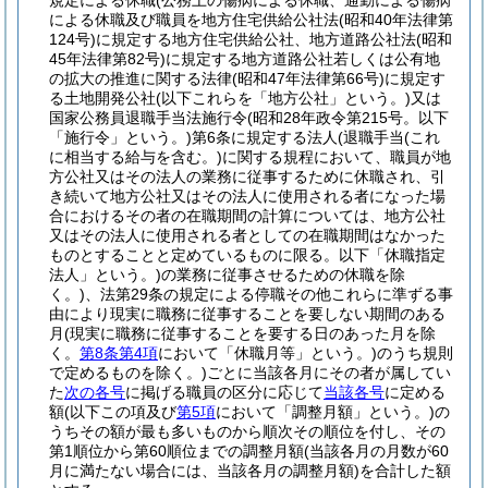
規定による休職
(公務上の傷病による休職、通勤による傷病
による休職及び職員を地方住宅供給公社法
(昭和40年法律第
124号)
に規定する地方住宅供給公社、地方道路公社法
(昭和
45年法律第82号)
に規定する地方道路公社若しくは公有地
の拡大の推進に関する法律
(昭和47年法律第66号)
に規定す
る土地開発公社
(以下これらを「地方公社」という。)
又は
国家公務員退職手当法施行令
(昭和28年政令第215号。以下
「施行令」という。)
第6条に規定する法人
(退職手当
(これ
に相当する給与を含む。)
に関する規程において、職員が地
方公社又はその法人の業務に従事するために休職され、引
き続いて地方公社又はその法人に使用される者になった場
合におけるその者の在職期間の計算については、地方公社
又はその法人に使用される者としての在職期間はなかった
ものとすることと定めているものに限る。以下「休職指定
法人」という。)
の業務に従事させるための休職を除
く。)
、法第29条の規定による停職その他これらに準ずる事
由により現実に職務に従事することを要しない期間のある
月
(現実に職務に従事することを要する日のあった月を除
く。
第8条第4項
において「休職月等」という。)
のうち規則
で定めるものを除く。)
ごとに当該各月にその者が属してい
た
次の各号
に掲げる職員の区分に応じて
当該各号
に定める
額
(以下この項及び
第5項
において「調整月額」という。)
の
うちその額が最も多いものから順次その順位を付し、その
第1順位から第60順位までの調整月額
(当該各月の月数が60
月に満たない場合には、当該各月の調整月額)
を合計した額