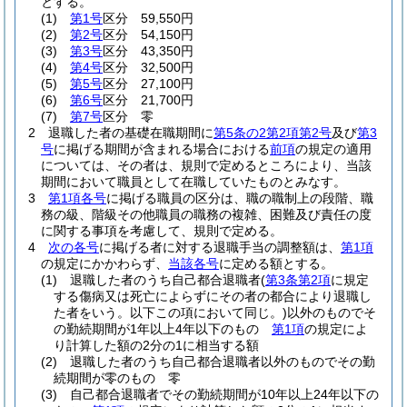
とする。
(1)
第1号
区分 59,550円
(2)
第2号
区分 54,150円
(3)
第3号
区分 43,350円
(4)
第4号
区分 32,500円
(5)
第5号
区分 27,100円
(6)
第6号
区分 21,700円
(7)
第7号
区分 零
2
退職した者の基礎在職期間に
第5条の2第2項第2号
及び
第3
号
に掲げる期間が含まれる場合における
前項
の規定の適用
については、その者は、規則で定めるところにより、当該
期間において職員として在職していたものとみなす。
3
第1項各号
に掲げる職員の区分は、職の職制上の段階、職
務の級、階級その他職員の職務の複雑、困難及び責任の度
に関する事項を考慮して、規則で定める。
4
次の各号
に掲げる者に対する退職手当の調整額は、
第1項
の規定にかかわらず、
当該各号
に定める額とする。
(1)
退職した者のうち自己都合退職者
(
第3条第2項
に規定
する傷病又は死亡によらずにその者の都合により退職し
た者をいう。以下この項において同じ。)
以外のものでそ
の勤続期間が1年以上4年以下のもの
第1項
の規定によ
り計算した額の2分の1に相当する額
(2)
退職した者のうち自己都合退職者以外のものでその勤
続期間が零のもの 零
(3)
自己都合退職者でその勤続期間が10年以上24年以下の