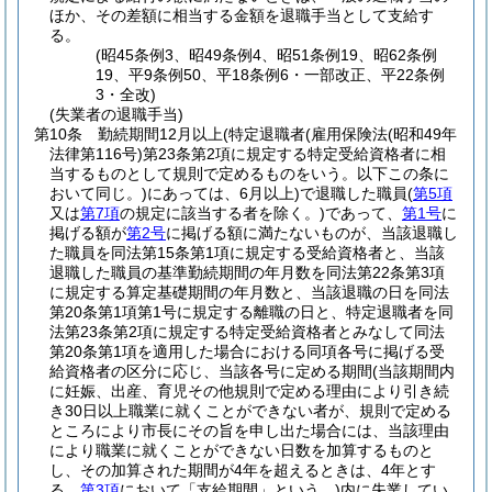
ほか、その差額に相当する金額を退職手当として支給す
る。
(昭45条例3、昭49条例4、昭51条例19、昭62条例
19、平9条例50、平18条例6・一部改正、平22条例
3・全改)
(失業者の退職手当)
第10条
勤続期間12月以上
(特定退職者
(雇用保険法
(昭和49年
法律第116号)
第23条第2項に規定する特定受給資格者に相
当するものとして規則で定めるものをいう。以下この条に
おいて同じ。)
にあっては、6月以上)
で退職した職員
(
第5項
又は
第7項
の規定に該当する者を除く。)
であって、
第1号
に
掲げる額が
第2号
に掲げる額に満たないものが、当該退職し
た職員を同法第15条第1項に規定する受給資格者と、当該
退職した職員の基準勤続期間の年月数を同法第22条第3項
に規定する算定基礎期間の年月数と、当該退職の日を同法
第20条第1項第1号に規定する離職の日と、特定退職者を同
法第23条第2項に規定する特定受給資格者とみなして同法
第20条第1項を適用した場合における同項各号に掲げる受
給資格者の区分に応じ、当該各号に定める期間
(当該期間内
に妊娠、出産、育児その他規則で定める理由により引き続
き30日以上職業に就くことができない者が、規則で定める
ところにより市長にその旨を申し出た場合には、当該理由
により職業に就くことができない日数を加算するものと
し、その加算された期間が4年を超えるときは、4年とす
る。
第3項
において「支給期間」という。)
内に失業してい