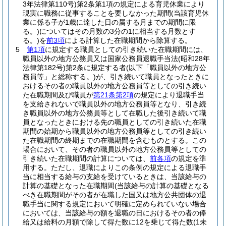
3年法律第110号)
第2条第1項の規定による育児休業により
現実に職務に従事することを要しなかった期間
(当該育児休
業に係る子が1歳に達した日の属する月までの期間に限
る。)
についてはその月数の3分の1に相当する月数とす
る。)
を
前3項
による計算した在職期間から除算する。
5
第1項
に規定する職員としての引き続いた在職期間には、
職員以外の地方公務員又は国家公務員退職手当法
(昭和28年
法律第182号)
第2条に規定する者
(以下「職員以外の地方公
務員等」と総称する。)
が、引き続いて職員となったときに
おけるその者の職員以外の地方公務員等としての引き続い
た在職期間及び職員が
第21条第2項
の規定により退職手当
を支給されないで職員以外の地方公務員等となり、引き続
き職員以外の地方公務員等として在職した後引き続いて職
員となったときにおける先の職員としての引き続いた在職
期間の始期から職員以外の地方公務員等としての引き続い
た在職期間の終期までの在職期間を含むものとする。
この
場合において、その者の職員以外の地方公務員等としての
引き続いた在職期間の計算については、
前各項
の規定を準
用する。
ただし、退職によりこの条例の規定による退職手
当に相当する給与の支給を受けているときは、当該給与の
計算の基礎となった在職期間
(当該給与の計算の基礎となる
べき在職期間がその者が在職した国又は地方公共団体の退
職手当に関する規定において明確に定められていない場合
においては、当該給与の額を退職の日におけるその者の俸
給又は給料の月額で除して得た数に12を乗じて得た数
(1未