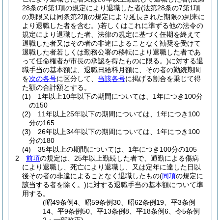
28条の6第1項の規定により退職した者
(法第28条の7第1項
の期限又は同条第2項の規定により延長された期限の到来に
より退職した者を含む。)
若しくはこれに準ずる他の法令の
規定により退職した者、法律の規定に基づく任期を終えて
退職した者又はその者の非違によることなく勧奨を受けて
退職した者若しくは勤務公署の移転により退職した者であ
って任命権者が市長の承認を得たものに限る。)
に対する退
職手当の基本額は、退職日給料月額に、その者の勤続期間
を
次の各号
に区分して、
当該各号
に掲げる割合を乗じて得
た額の合計額とする。
(1)
1年以上10年以下の期間については、1年につき100分
の150
(2)
11年以上25年以下の期間については、1年につき100
分の165
(3)
26年以上34年以下の期間については、1年につき100
分の180
(4)
35年以上の期間については、1年につき100分の105
2
前項
の規定は、25年以上勤続した者で、通勤による傷病
により退職し、死亡により退職し、又は定年に達した日以
後その者の非違によることなく退職したもの
(
同項
の規定に
該当する者を除く。)
に対する退職手当の基本額について準
用する。
(昭49条例4、昭59条例30、昭62条例19、平3条例
14、平9条例50、平13条例8、平18条例6、令5条例