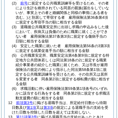
(2)
前号
に規定する公共職業訓練等を受けるため、その者
により生計を維持されている同居の親族
(届出をしていな
いが、事実上その者と婚姻関係と同様の事情にある者を
含む。)
と別居して寄宿する者 雇用保険法第36条第4項
に規定する寄宿手当の額に相当する金額
(3)
退職後公共職業安定所に出頭し求職の申込みをした後
において、疾病又は負傷のために職業に就くことができ
ない者 雇用保険法第37条第3項に規定する傷病手当の
日額に相当する金額
(4)
安定した職業に就いた者 雇用保険法第56条の3第3項
に規定する就業促進手当の額に相当する金額
(5)
公共職業安定所、職業安定法第4条第9項に規定する特
定地方公共団体若しくは同法第18条の2に規定する職業
紹介事業者の紹介した職業に就くため、又は市長が雇用
保険法の規定の例により指示した同法第58条第1項に規
定する公共職業訓練等を受けるため、その住所又は居所
を変更する者 同条第2項に規定する移転費の額に相当す
る金額
(6)
求職活動に伴い雇用保険法第59条第1項各号のいずれ
かに該当する行為をする者 同条第2項に規定する求職活
動支援費の額に相当する金額
12
前項第3号
に掲げる退職手当は、所定給付日数から待期
日数及び
第1項
又は
第3項
の規定による退職手当の支給を受
けた日数を控除した日数を超えては支給しない。
13
第11項第3号
に掲げる退職手当の支給があったときは、