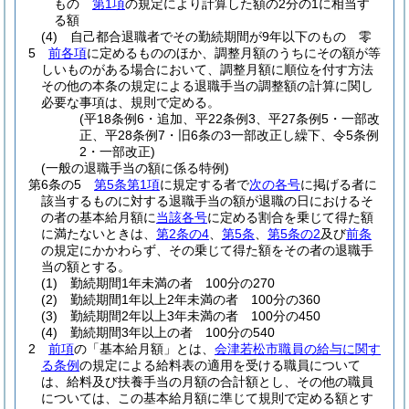
もの
第1項
の規定により計算した額の2分の1に相当す
る額
(4)
自己都合退職者でその勤続期間が9年以下のもの 零
5
前各項
に定めるもののほか、調整月額のうちにその額が等
しいものがある場合において、調整月額に順位を付す方法
その他の本条の規定による退職手当の調整額の計算に関し
必要な事項は、規則で定める。
(平18条例6・追加、平22条例3、平27条例5・一部改
正、平28条例7・旧6条の3一部改正し繰下、令5条例
2・一部改正)
(一般の退職手当の額に係る特例)
第6条の5
第5条第1項
に規定する者で
次の各号
に掲げる者に
該当するものに対する退職手当の額が退職の日におけるそ
の者の基本給月額に
当該各号
に定める割合を乗じて得た額
に満たないときは、
第2条の4
、
第5条
、
第5条の2
及び
前条
の規定にかかわらず、その乗じて得た額をその者の退職手
当の額とする。
(1)
勤続期間1年未満の者 100分の270
(2)
勤続期間1年以上2年未満の者 100分の360
(3)
勤続期間2年以上3年未満の者 100分の450
(4)
勤続期間3年以上の者 100分の540
2
前項
の「基本給月額」とは、
会津若松市職員の給与に関す
る条例
の規定による給料表の適用を受ける職員について
は、給料及び扶養手当の月額の合計額とし、その他の職員
については、この基本給月額に準じて規則で定める額とす