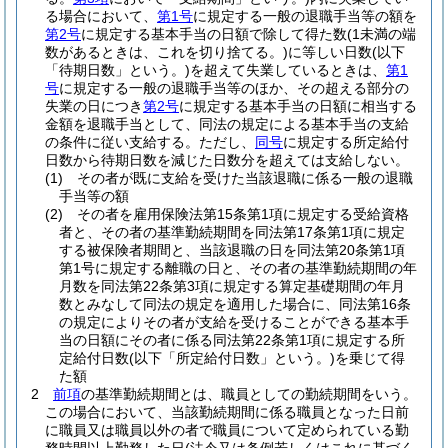
る場合において、
第1号
に規定する一般の退職手当等の額を
第2号
に規定する基本手当の日額で除して得た数
(1未満の端
数があるときは、これを切り捨てる。)
に等しい日数
(以下
「待期日数」という。)
を超えて失業しているときは、
第1
号
に規定する一般の退職手当等のほか、その超える部分の
失業の日につき
第2号
に規定する基本手当の日額に相当する
金額を退職手当として、同法の規定による基本手当の支給
の条件に従い支給する。
ただし、
同号
に規定する所定給付
日数から待期日数を減じた日数分を超えては支給しない。
(1)
その者が既に支給を受けた当該退職に係る一般の退職
手当等の額
(2)
その者を雇用保険法第15条第1項に規定する受給資格
者と、その者の基準勤続期間を同法第17条第1項に規定
する被保険者期間と、当該退職の日を同法第20条第1項
第1号に規定する離職の日と、その者の基準勤続期間の年
月数を同法第22条第3項に規定する算定基礎期間の年月
数とみなして同法の規定を適用した場合に、同法第16条
の規定によりその者が支給を受けることができる基本手
当の日額にその者に係る同法第22条第1項に規定する所
定給付日数
(以下「所定給付日数」という。)
を乗じて得
た額
2
前項
の基準勤続期間とは、職員としての勤続期間をいう。
この場合において、当該勤続期間に係る職員となった日前
に職員又は職員以外の者で職員について定められている勤