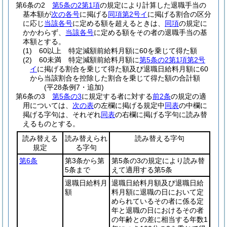
第6条の2
第5条の2第1項
の規定により計算した退職手当の
基本額が
次の各号
に掲げる
同項第2号イ
に掲げる割合の区分
に応じ
当該各号
に定める額を超えるときは、
同項
の規定に
かかわらず、
当該各号
に定める額をその者の退職手当の基
本額とする。
(1)
60以上 特定減額前給料月額に60を乗じて得た額
(2)
60未満 特定減額前給料月額に
第5条の2第1項第2号
イ
に掲げる割合を乗じて得た額及び退職日給料月額に60
から当該割合を控除した割合を乗じて得た額の合計額
(平28条例7・追加)
第6条の3
第5条の3
に規定する者に対する
前2条
の規定の適
用については、
次の表
の左欄に掲げる規定中
同表
の中欄に
掲げる字句は、それぞれ
同表
の右欄に掲げる字句に読み替
えるものとする。
読み替える
読み替えられ
読み替える字句
規定
る字句
第6条
第3条から第
第5条の3の規定により読み替
5条まで
えて適用する第5条
退職日給料月
退職日給料月額及び退職日給
額
料月額に退職の日において定
められているその者に係る定
年と退職の日におけるその者
の年齢との差に相当する年数1