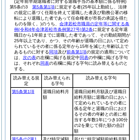
(定年前早期退職者に対する退職手当の基本額に係る特例)
第5条の3
第5条第1項
に規定する者
(25年以上勤続し、法律
の規定に基づく任期を終えて退職した者及び勤務公署の移
転により退職した者であって任命権者が市長の承認を得た
ものを除く。)
のうち、
会津若松市職員の定年等に関する条
例
(令和4年会津若松市条例第27号)
第2条
に規定する定年退
職日から1年前までに退職した者であって、その勤続期間が
25年以上であり、かつ、その年齢が退職の日において定め
られているその者に係る定年から15年を減じた年齢以上で
あるものに対する
同項
及び
前条第1項
の規定の適用について
は、
次の表
の左欄に掲げる規定中
同表
の中欄に掲げる字句
は、それぞれ
同表
の右欄に掲げる字句に読み替えるものと
する。
読み替える規
読み替えられ
読み替える字句
定
る字句
第5条第1項
退職日給料月
退職日給料月額及び退職日
額
給料月額に退職の日におい
て定められているその者に
係る定年と退職の日におけ
るその者の年齢との差に相
当する年数1年につき100分
の2を乗じて得た額の合計
額
第5条の2第1
及び特定減額
並びに特定減額前給料月額