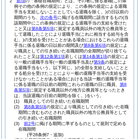
2
前項
の「基礎在職期間」とは、その者に係る退職
(この条
例その他の条例の規定により、この条例の規定による退職
手当を支給しないこととしている退職を除く。)
の日以前の
期間のうち、
次の各号
に掲げる在職期間に該当するもの
(当
該期間中にこの条例の規定による退職手当の支給を受けた
こと又は
第8条第5項
に規定する職員以外の地方公務員等と
して退職したことにより退職手当
(これに相当する給与を含
む。)
の支給を受けたことがある場合におけるこれらの退職
手当に係る退職の日以前の期間及び
第8条第6項
の規定によ
り職員としての引き続いた在職期間の全期間が切り捨てら
れたこと又は
第12条第1項
若しくは
第14条第1項
の規定によ
り一般の退職手当等
(一般の退職手当及び
第9条
の規定によ
る退職手当をいう。以下同じ。)
の全部を支給しないことと
する処分を受けたことにより一般の退職手当等の支給を受
けなかったことがある場合における当該一般の退職手当等
に係る退職の日以前の期間
(これらの退職の日に職員、
第8
条第5項
に規定する職員以外の地方公務員等となったとき
は、当該退職の日前の期間)
を除く。)
をいう。
(1)
職員としての引き続いた在職期間
(2)
第8条第5項
の規定により職員としての引き続いた在職
期間に含むものとされた職員以外の地方公務員等として
の引き続いた在職期間
(3)
前2号
に掲げる期間に準ずるものとして規則で定める
在職期間
(平28条例7・追加)