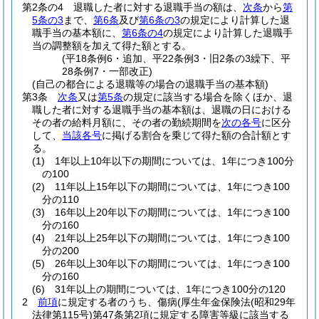
第2条の4
退職した者に対する退職手当の額は、
次条
から
第
5条の3
まで、
第6条
及び
第6条の3
の規定により計算した退
職手当の基本額に、
第6条の4
の規定により計算した退職手
当の調整額を加えて得た額とする。
(平18条例6・追加、平22条例3・旧2条の3繰下、平
28条例7・一部改正)
(自己の都合による退職等の場合の退職手当の基本額)
第3条
次条
又は
第5条
の規定に該当する場合を除くほか、退
職した者に対する退職手当の基本額は、退職の日における
その者の給料月額に、その者の勤続期間を
次の各号
に区分
して、
当該各号
に掲げる割合を乗じて得た額の合計額とす
る。
(1)
1年以上10年以下の期間については、1年につき100分
の100
(2)
11年以上15年以下の期間については、1年につき100
分の110
(3)
16年以上20年以下の期間については、1年につき100
分の160
(4)
21年以上25年以下の期間については、1年につき100
分の200
(5)
26年以上30年以下の期間については、1年につき100
分の160
(6)
31年以上の期間については、1年につき100分の120
2
前項
に規定する者のうち、傷病
(厚生年金保険法
(昭和29年
法律第115号)
第47条第2項に規定する障害等級に該当する