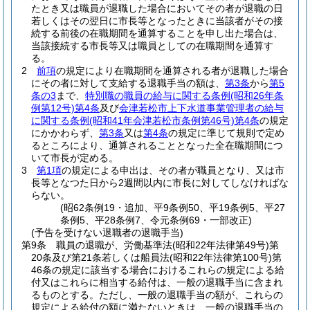
たとき又は職員が退職した場合においてその者が退職の日
若しくはその翌日に市長等となったときに当該者がその接
続する前後の在職期間を通算することを申し出た場合は、
当該接続する市長等又は職員としての在職期間を通算す
る。
2
前項
の規定により在職期間を通算される者が退職した場合
にその者に対して支給する退職手当の額は、
第3条
から
第5
条の3
まで、
特別職の職員の給与に関する条例
(昭和26年条
例第12号)
第4条
及び
会津若松市上下水道事業管理者の給与
に関する条例
(昭和41年会津若松市条例第46号)
第4条
の規定
にかかわらず、
第3条
又は
第4条
の規定に準じて規則で定め
るところにより、通算されることとなった全在職期間につ
いて市長が定める。
3
第1項
の規定による申出は、その者が職員となり、又は市
長等となつた日から2週間以内に市長に対してしなければな
らない。
(昭62条例19・追加、平9条例50、平19条例5、平27
条例5、平28条例7、令元条例69・一部改正)
(予告を受けない退職者の退職手当)
第9条
職員の退職が、労働基準法
(昭和22年法律第49号)
第
20条及び第21条若しくは船員法
(昭和22年法律第100号)
第
46条の規定に該当する場合におけるこれらの規定による給
付又はこれらに相当する給付は、一般の退職手当に含まれ
るものとする。
ただし、一般の退職手当の額が、これらの
規定による給付の額に満たないときは、一般の退職手当の