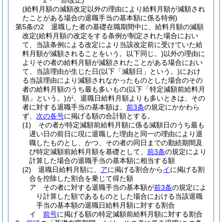
2・一部改正)
(給料月額の減額改定以外の理由により給料月額が減額され
たことがある場合の退職手当の基本額に係る特例)
第5条の2
退職した者の基礎在職期間中に、給料月額の減額
改定
(給料月額の改定をする条例が制定された場合におい
て、当該条例による改定により当該改定前に受けていた給
料月額が減額されることをいう。以下同じ。)
以外の理由に
よりその者の給料月額が減額されたことがある場合におい
て、当該理由が生じた日
(以下「減額日」という。)
におけ
る当該理由により減額されなかったものとした場合のその
者の給料月額のうち最も多いもの
(以下「特定減額前給料月
額」という。)
が、退職日給料月額よりも多いときは、その
者に対する退職手当の基本額は、
前3条
の規定にかかわら
ず、
次の各号
に掲げる額の合計額とする。
(1)
その者が特定減額前給料月額に係る減額日のうち最も
遅い日の前日に現に退職した理由と同一の理由により退
職したものとし、かつ、その者の同日までの勤続期間及
び特定減額前給料月額を基礎として、
前3条
の規定により
計算した場合の退職手当の基本額に相当する額
(2)
退職日給料月額に、
ア
に掲げる割合から
イ
に掲げる割
合を控除した割合を乗じて得た額
ア
その者に対する退職手当の基本額が
前3条
の規定によ
り計算した額であるものとした場合における当該退職
手当の基本額の退職日給料月額に対する割合
イ
前号
に掲げる額の特定減額前給料月額に対する割合