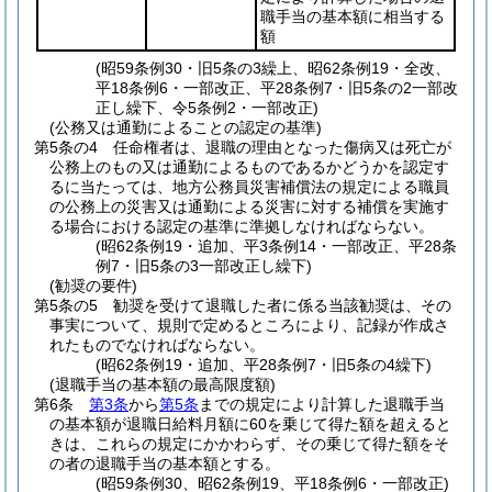
職手当の基本額に相当する
額
(昭59条例30・旧5条の3繰上、昭62条例19・全改、
平18条例6・一部改正、平28条例7・旧5条の2一部改
正し繰下、令5条例2・一部改正)
(公務又は通勤によることの認定の基準)
第5条の4
任命権者は、退職の理由となった傷病又は死亡が
公務上のもの又は通勤によるものであるかどうかを認定す
るに当たっては、地方公務員災害補償法の規定による職員
の公務上の災害又は通勤による災害に対する補償を実施す
る場合における認定の基準に準拠しなければならない。
(昭62条例19・追加、平3条例14・一部改正、平28条
例7・旧5条の3一部改正し繰下)
(勧奨の要件)
第5条の5
勧奨を受けて退職した者に係る当該勧奨は、その
事実について、規則で定めるところにより、記録が作成さ
れたものでなければならない。
(昭62条例19・追加、平28条例7・旧5条の4繰下)
(退職手当の基本額の最高限度額)
第6条
第3条
から
第5条
までの規定により計算した退職手当
の基本額が退職日給料月額に60を乗じて得た額を超えると
きは、これらの規定にかかわらず、その乗じて得た額をそ
の者の退職手当の基本額とする。
(昭59条例30、昭62条例19、平18条例6・一部改正)