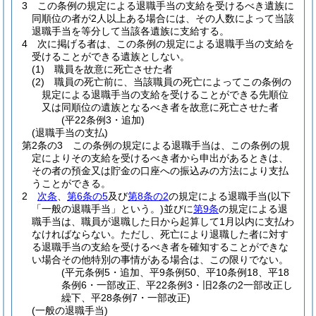
3
この条例の規定による退職手当の支給を受けるべき遺族に
同順位の者が2人以上ある場合には、その人数によって当該
退職手当を等分して当該各遺族に支給する。
4
次に掲げる者は、この条例の規定による退職手当の支給を
受けることができる遺族としない。
(1)
職員を故意に死亡させた者
(2)
職員の死亡前に、当該職員の死亡によってこの条例の
規定による退職手当の支給を受けることができる先順位
又は同順位の遺族となるべき者を故意に死亡させた者
(平22条例3・追加)
(退職手当の支払)
第2条の3
この条例の規定による退職手当は、この条例の規
定によりその支給を受けるべき者から申出があるときは、
その者の預金又は貯金の口座への振込みの方法により支払
うことができる。
2
次条
、
第6条の5
及び
第8条の2
の規定による退職手当
(以下
「一般の退職手当」という。)
並びに
第9条
の規定による退
職手当は、職員が退職した日から起算して1月以内に支払わ
なければならない。
ただし、死亡により退職した者に対す
る退職手当の支給を受けるべき者を確知することができな
い場合その他特別の事情がある場合は、この限りでない。
(平元条例5・追加、平9条例50、平10条例18、平18
条例6・一部改正、平22条例3・旧2条の2一部改正し
繰下、平28条例7・一部改正)
(一般の退職手当)