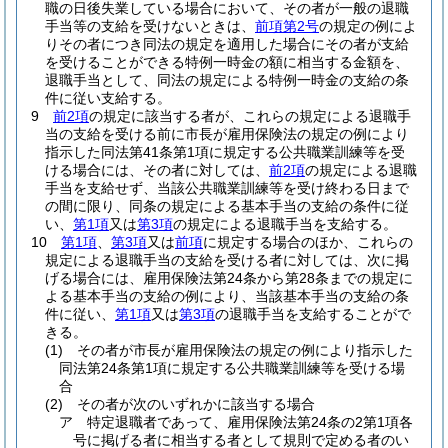
職の日後失業している場合において、その者が一般の退職
手当等の支給を受けないときは、
前項第2号
の規定の例によ
りその者につき同法の規定を適用した場合にその者が支給
を受けることができる特例一時金の額に相当する金額を、
退職手当として、同法の規定による特例一時金の支給の条
件に従い支給する。
9
前2項
の規定に該当する者が、これらの規定による退職手
当の支給を受ける前に市長が雇用保険法の規定の例により
指示した同法第41条第1項に規定する公共職業訓練等を受
ける場合には、その者に対しては、
前2項
の規定による退職
手当を支給せず、当該公共職業訓練等を受け終わる日まで
の間に限り、同条の規定による基本手当の支給の条件に従
い、
第1項
又は
第3項
の規定による退職手当を支給する。
10
第1項
、
第3項
又は
前項
に規定する場合のほか、これらの
規定による退職手当の支給を受ける者に対しては、次に掲
げる場合には、雇用保険法第24条から第28条までの規定に
よる基本手当の支給の例により、当該基本手当の支給の条
件に従い、
第1項
又は
第3項
の退職手当を支給することがで
きる。
(1)
その者が市長が雇用保険法の規定の例により指示した
同法第24条第1項に規定する公共職業訓練等を受ける場
合
(2)
その者が次のいずれかに該当する場合
ア
特定退職者であって、雇用保険法第24条の2第1項各
号に掲げる者に相当する者として規則で定める者のい