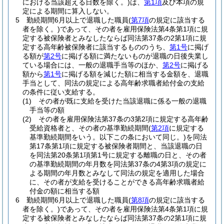
における当該超える日数を除く。)
は、
第1項
及び本項の規
定による期間に算入しない。
5
勤続期間6月以上で退職した職員
(
第7項
の規定に該当する
者を除く。)
であって、その者を雇用保険法第4条第1項に規
定する被保険者とみなしたならば同法第37条の2第1項に規
定する高年齢被保険者に該当するもののうち、
第1号
に掲げ
る額が
第2号
に掲げる額に満たないものが退職の日後失業し
ている場合には、一般の退職手当等のほか、
第2号
に掲げる
額から
第1号
に掲げる額を減じた額に相当する金額を、退職
手当として、同法の規定による高年齢求職者給付金の支給
の条件に従い支給する。
(1)
その者が既に支給を受けた当該退職に係る一般の退職
手当等の額
(2)
その者を雇用保険法第37条の3第2項に規定する高年齢
受給資格者と、その者の基準勤続期間
(
第2項
に規定する
基準勤続期間をいう。以下この条において同じ。)
を同法
第17条第1項に規定する被保険者期間と、当該退職の日
を同法第20条第1項第1号に規定する離職の日と、その者
の基準勤続期間の年月数を同法第37条の4第3項の規定に
よる期間の年月数とみなして同法の規定を適用した場合
に、その者が支給を受けることができる高年齢求職者給
付金の額に相当する額
6
勤続期間6月以上で退職した職員
(
第8項
の規定に該当する
者を除く。)
であって、その者を雇用保険法第4条第1項に規
定する被保険者とみなしたならば同法第37条の2第1項に規