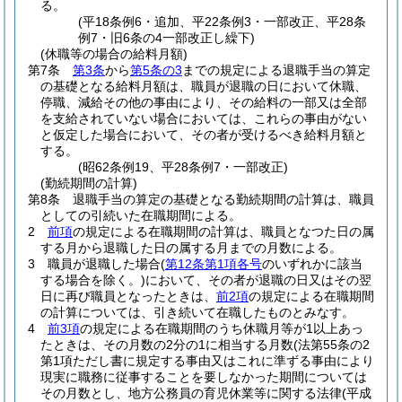
る。
(平18条例6・追加、平22条例3・一部改正、平28条
例7・旧6条の4一部改正し繰下)
(休職等の場合の給料月額)
第7条
第3条
から
第5条の3
までの規定による退職手当の算定
の基礎となる給料月額は、職員が退職の日において休職、
停職、減給その他の事由により、その給料の一部又は全部
を支給されていない場合においては、これらの事由がない
と仮定した場合において、その者が受けるべき給料月額と
する。
(昭62条例19、平28条例7・一部改正)
(勤続期間の計算)
第8条
退職手当の算定の基礎となる勤続期間の計算は、職員
としての引続いた在職期間による。
2
前項
の規定による在職期間の計算は、職員となつた日の属
する月から退職した日の属する月までの月数による。
3
職員が退職した場合
(
第12条第1項各号
のいずれかに該当
する場合を除く。)
において、その者が退職の日又はその翌
日に再び職員となったときは、
前2項
の規定による在職期間
の計算については、引き続いて在職したものとみなす。
4
前3項
の規定による在職期間のうち休職月等が1以上あっ
たときは、その月数の2分の1に相当する月数
(法第55条の2
第1項ただし書に規定する事由又はこれに準ずる事由により
現実に職務に従事することを要しなかった期間については
その月数とし、地方公務員の育児休業等に関する法律
(平成