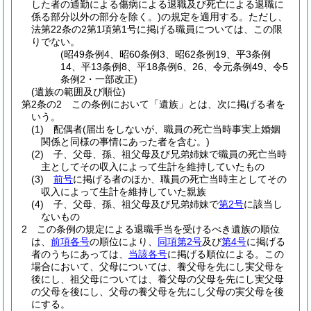
した者の通勤による傷病による退職及び死亡による退職に
係る部分以外の部分を除く。)
の規定を適用する。
ただし、
法第22条の2第1項第1号に掲げる職員については、この限
りでない。
(昭49条例4、昭60条例3、昭62条例19、平3条例
14、平13条例8、平18条例6、26、令元条例49、令5
条例2・一部改正)
(遺族の範囲及び順位)
第2条の2
この条例において「遺族」とは、次に掲げる者を
いう。
(1)
配偶者
(届出をしないが、職員の死亡当時事実上婚姻
関係と同様の事情にあった者を含む。)
(2)
子、父母、孫、祖父母及び兄弟姉妹で職員の死亡当時
主としてその収入によって生計を維持していたもの
(3)
前号
に掲げる者のほか、職員の死亡当時主としてその
収入によって生計を維持していた親族
(4)
子、父母、孫、祖父母及び兄弟姉妹で
第2号
に該当し
ないもの
2
この条例の規定による退職手当を受けるべき遺族の順位
は、
前項各号
の順位により、
同項第2号
及び
第4号
に掲げる
者のうちにあっては、
当該各号
に掲げる順位による。
この
場合において、父母については、養父母を先にし実父母を
後にし、祖父母については、養父母の父母を先にし実父母
の父母を後にし、父母の養父母を先にし父母の実父母を後
にする。