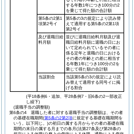
する年数1年につき100分の2
を乗じて得た額の合計額
第5条の2第1
第5条の3の規定により読み替
項第2号イ
えて適用する第5条の2第1項
第2号イ
及び退職日給
並びに退職日給料月額及び退
料月額
職日給料月額に退職の日にお
いて定められているその者に
係る定年と退職の日における
その者の年齢との差に相当す
る年数1年につき100分の2を
乗じて得た額の合計額
当該割合
当該第5条の3の規定により読
み替えて適用する同号イに掲
げる割合
(平18条例6・追加、平28条例7・旧6条の2一部改正
し繰下)
(退職手当の調整額)
第6条の4
退職した者に対する退職手当の調整額は、その者
の基礎在職期間
(
第5条の2第2項
に規定する基礎在職期間を
いう。以下同じ。)
の初日の属する月からその者の基礎在職
期間の末日の属する月までの各月
(法第27条及び第28条の