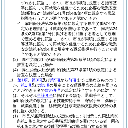
ずれかに該当し、かつ、市長が同項に規定する指導基
準に照らして再就職を促進するために必要な職業安定
法
(昭和22年法律第141号)
第4条第4項に規定する職業
指導を行うことが適当であると認めたもの
イ
雇用保険法第22条第2項に規定する厚生労働省令で
定める理由により就職が困難な者であって、同法第24
条の2第1項第2号に掲げる者に相当する者として規則
で定める者に該当し、かつ、市長が同項に規定する指
導基準に照らして再就職を促進するために必要な職業
安定法第4条第4項に規定する職業指導を行うことが適
当であると認めたもの
(3)
厚生労働大臣が雇用保険法第25条第1項の規定による
措置を決定した場合
(4)
厚生労働大臣が雇用保険法第27条第1項の規定による
措置を決定した場合
11
第1項
、
第3項
及び
第5項
から
前項
までに定めるもののほ
か、
第1項
又は
第3項
の規定による退職手当の支給を受ける
ことができる者で
次の各号
の規定に該当するものに対して
は、それぞれ
当該各号
に掲げる金額を、退職手当として、
雇用保険法の規定による技能習得手当、寄宿手当、傷病手
当、就業促進手当、移転費又は求職活動支援費の支給の条
件に従い支給する。
(1)
市長が雇用保険法の規定の例により指示した同法第36
条第1項に規定する公共職業訓練等を受けている者 同条
第4項に規定する技能習得手当の額に相当する金額