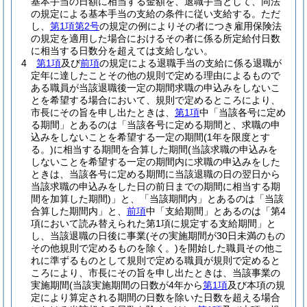
基本手当の日額に相当する金額を、退職手当として、同法
の規定による基本手当の支給の条件に従い支給する。
ただ
し、
第1項第2号
の規定の例によりその者につき雇用保険法
の規定を適用した場合におけるその者に係る所定給付日数
に相当する日数分を超えては支給しない。
4
第1項
及び
前項
の規定による退職手当の支給に係る退職が
定年に達したことその他の規則で定める理由によるもので
ある職員が当該退職後一定の期間求職の申込みをしないこ
とを希望する場合において、規則で定めるところにより、
市長にその旨を申し出たときは、
第1項
中「当該各号に定め
る期間」とあるのは「当該各号に定める期間と、求職の申
込みをしないことを希望する一定の期間
(1年を限度とす
る。)
に相当する期間を合算した期間
(当該求職の申込みを
しないことを希望する一定の期間内に求職の申込みをした
ときは、当該各号に定める期間に当該退職の日の翌日から
当該求職の申込みをした日の前日までの期間に相当する期
間を加算した期間)
」と、「当該期間内」とあるのは「当該
合算した期間内」と、
前項
中「支給期間」とあるのは「第4
項において読み替えられた第1項に規定する支給期間」と
し、当該退職の日後に事業
(その実施期間が30日未満のもの
その他規則で定めるものを除く。)
を開始した職員その他こ
れに準ずるものとして規則で定める職員が規則で定めると
ころにより、市長にその旨を申し出たときは、当該事業の
実施期間
(当該実施期間の日数が4年から
第1項
及び本項の規
定により算定される期間の日数を除いた日数を超える場合