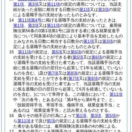
第1項
、
第3項
又は
第11項
の規定の適用については、当該支
給があった金額に相当する日数分の
第1項
又は
第3項
の規定
による退職手当の支給があったものとみなす。
14
第11項第4号
に掲げる退職手当の支給があったときは、
第1項
、
第3項
又は
第11項
の規定の適用については、雇用保
険法第56条の3第1項第1号に該当する者に係る就業促進手
当について同条第4項の規定により基本手当を支給したもの
とみなされる日数に相当する日数分の
第1項
又は
第3項
の規
定による退職手当の支給があったものとみなす。
15
第11項
の規定は、
第5項
又は
第6項
の規定による退職手当
の支給を受けることができる者
(
第5項
又は
第6項
の規定によ
り退職手当の支給を受けた者であって、当該退職手当の支
給に係る退職の日の翌日から起算して1年を経過していない
ものを含む。)
及び
第7項
又は
第8項
の規定による退職手当の
支給を受けることができる者
(
第7項
又は
第8項
の規定による
退職手当の支給を受けた者であって、当該退職手当の支給
に係る退職の日の翌日から起算して6月を経過していないも
のを含む。)
について準用する。
この場合において、
第11項
中「次の各号」とあるのは「第4号から第6号まで」と、
「技能習得手当、寄宿手当、傷病手当、就業促進手当」と
あるのは「就業促進手当」と読み替えるものとする。
16
偽りその他不正の行為によって
第1項
、
第3項
、
第5項
か
ら
第11項
まで及び
前項
の規定による退職手当の支給を受け
た者がある場合には、雇用保険法第10条の4の例による。
17
本条の規定による退職手当は、雇用保険法の規定による