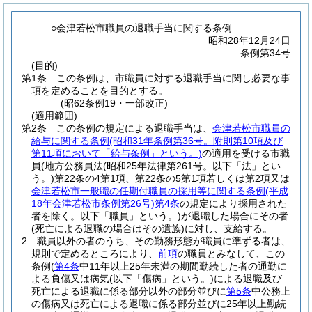
○会津若松市職員の退職手当に関する条例
昭和28年12月24日
条例第34号
(目的)
第1条
この条例は、市職員に対する退職手当に関し必要な事
項を定めることを目的とする。
(昭62条例19・一部改正)
(適用範囲)
第2条
この条例の規定による退職手当は、
会津若松市職員の
給与に関する条例
(昭和31年条例第36号。附則第10項及び
第11項において「給与条例」という。)
の適用を受ける市職
員
(地方公務員法
(昭和25年法律第261号。以下「法」とい
う。)
第22条の4第1項、第22条の5第1項若しくは第2項又は
会津若松市一般職の任期付職員の採用等に関する条例
(平成
18年会津若松市条例第26号)
第4条
の規定により採用された
者を除く。以下「職員」という。)
が退職した場合にその者
(死亡による退職の場合はその遺族)
に対し、支給する。
2
職員以外の者のうち、その勤務形態が職員に準ずる者は、
規則で定めるところにより、
前項
の職員とみなして、この
条例
(
第4条
中11年以上25年未満の期間勤続した者の通勤に
よる負傷又は病気
(以下「傷病」という。)
による退職及び
死亡による退職に係る部分以外の部分並びに
第5条
中公務上
の傷病又は死亡による退職に係る部分並びに25年以上勤続