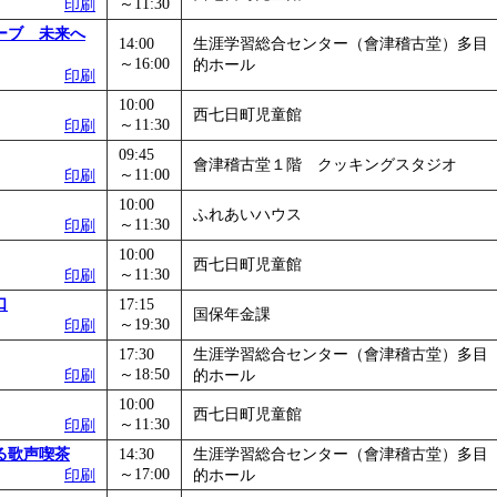
～11:30
印刷
ーブ 未来へ
14:00
生涯学習総合センター（會津稽古堂）多目
～16:00
的ホール
印刷
10:00
西七日町児童館
～11:30
印刷
09:45
會津稽古堂１階 クッキングスタジオ
～11:00
印刷
10:00
ふれあいハウス
～11:30
印刷
10:00
西七日町児童館
～11:30
印刷
口
17:15
国保年金課
～19:30
印刷
17:30
生涯学習総合センター（會津稽古堂）多目
～18:50
印刷
的ホール
10:00
西七日町児童館
～11:30
印刷
る歌声喫茶
14:30
生涯学習総合センター（會津稽古堂）多目
～17:00
印刷
的ホール