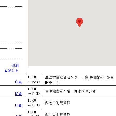
印刷
▲閉じる
13:50
生涯学習総合センター（會津稽古堂）多目
～15:30
印刷
的ホール
10:00
會津稽古堂１階 健康スタジオ
～11:30
印刷
10:00
西七日町児童館
～11:30
印刷
10:00
西七日町児童館