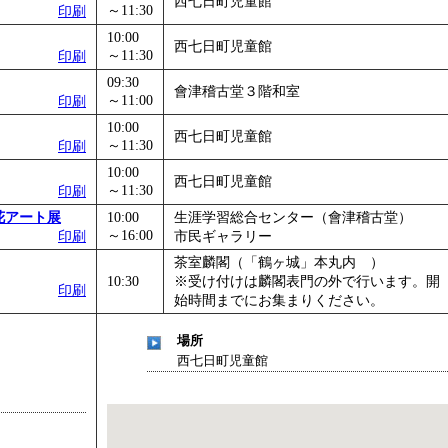
西七日町児童館
～11:30
印刷
」
」 受付期間：～2026/11/05
10:00
26/11/30
西七日町児童館
～11:30
印刷
」
」 受付期間：～2026/12/03
09:30
會津稽古堂３階和室
～11:00
印刷
10:00
西七日町児童館
～11:30
印刷
10:00
西七日町児童館
～11:30
印刷
花アート展
10:00
生涯学習総合センター（會津稽古堂）
～16:00
印刷
市民ギャラリー
茶室麟閣（「鶴ヶ城」本丸内 ）
10:30
※受け付けは麟閣表門の外で行います。開
印刷
始時間までにお集まりください。
場所
西七日町児童館