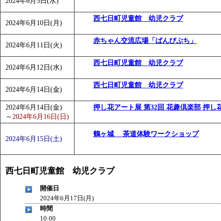
2024年6月5日(水)
「
みなづる号乗車体験イベント「おんぷーる de 健康づくり
西七日町児童館 幼児クラブ
「
皆鶴姫のこびる塾～山際先生の料理教室～
」 受付期間：～20
2024年6月10日(月)
「
みなづる号乗車体験イベント「おんぷーる de 健康づくり
赤ちゃん交流広場「ばんびぷち」
2024年6月11日(火)
西七日町児童館 幼児クラブ
2024年6月12日(水)
西七日町児童館 幼児クラブ
2024年6月14日(金)
2024年6月14日(金)
押し花アート展 第32回 花趣倶楽部 押し
～
2024年6月16日(日)
鶴ヶ城 茶道体験ワークショップ
2024年6月15日(土)
西七日町児童館 幼児クラブ
開催日
2024年6月17日(月)
時間
10:00