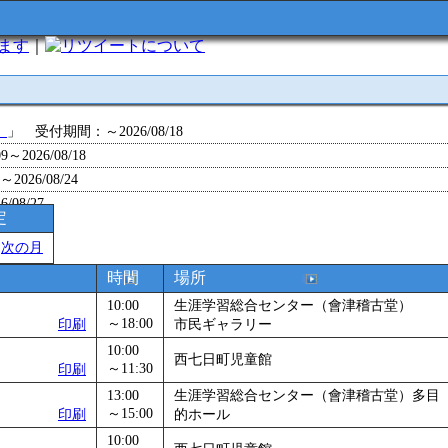
います
｜
について
」
」 受付期間：～2026/08/18
～2026/08/18
26/08/24
/08/27
定
～2026/08/28
＞
次の月
～2026/09/01
0～2026/09/07
時間
場所
0～2026/09/11
10:00
生涯学習総合センター（會津稽古堂）
ョン 障害物競争でお土産をゲットせよ！
～18:00
」 受付期間：～2026/09/13
印刷
市民ギャラリー
26/09/14
10:00
西七日町児童館
～11:30
印刷
～2026/09/15
～2026/09/28
13:00
生涯学習総合センター（會津稽古堂）多目
～15:00
印刷
的ホール
」
」 受付期間：～2026/09/29
10:00
2026/09/30