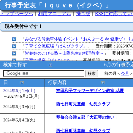
行事予定表「ｉｑｕｖｅ（イクベ）」
トップページへ
｜
利用マニュアル
｜
携帯版
｜
RSSに対応して
現在受付中です！
「
みなづる号乗車体験イベント「おんぷーる de 健康づくり
「
子育て交流広場「ばんびクラブ」
」 受付期間：2026/07/09
「
皆鶴姫のこびる塾～山際先生の料理教室～
」 受付期間：～20
「
子育て講座「ばんびぷち」
」 受付期間：2026/07/10～2026
検索で探す
6月の行事予
「
子育て交流広場「ばんびクラブ」
」 受付期間：2026/07/13
前の月
＜
今月
「
子育て交流広場「ばんびクラブ」
」 受付期間：2026/08/10
「
赤ちゃん子育て講座「ばんびぷち」
」 受付期間：2026/08/1
日
行事内容
「
赤ちゃん子育て講座「ばんびぷち」
」 受付期間：2026/08/1
2024年6月1日(土)
神田和子フラワーデザイン教室 花展
「
まだまだ暑い！コミプの夏！！第11回 水中レクリエーシ
～
2024年6月3日(月)
「
皆鶴姫のこびる塾～山際先生の料理教室～
」 受付期間：～20
西七日町児童館 幼児クラブ
2024年6月3日(月)
「
子育て交流広場「ばんびクラブ」
」 受付期間：2026/08/10
「
赤ちゃん交流広場「ばんびぷち」
琴修会会津支部「大正琴の集い」
」 受付期間：2026/08/10
2024年6月4日(火)
「
みなづる号乗車体験イベント「おんぷーる de 健康づくり
西七日町児童館 幼児クラブ
「
堂島地区歴史ウオークの参加者を募集します
」 受付期間：～