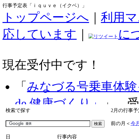
行事予定表「ｉｑｕｖｅ（イクベ）」
トップページへ
｜
利用マ
応しています
｜
に
現在受付中です！
「
みなづる号乗車体験
de 健康づくり」
」 受付
検索で探す
2月の行事予
「
子育て交流広場「ば
前の月
＜
今
間：2026/07/09～2026/0
日
行事内容