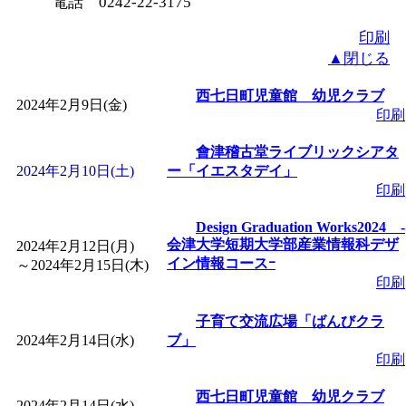
電話 0242-22-3175
「
みなづる号乗車体験
印刷
▲閉じる
de 健康づくり」
」 受付
西七日町児童館 幼児クラブ
2024年2月9日(金)
印刷
「
皆鶴姫のこびる塾～
會津稽古堂ライブリックシアタ
2024年2月10日(土)
ー「イエスタデイ」
～
」 受付期間：～2026/
印刷
Design Graduation Works2024 ‐
「
みなづる号乗車体験
会津大学短期大学部産業情報科デザ
2024年2月12日(月)
イン情報コースｰ
～
2024年2月15日(木)
de 健康づくり」
」 受付
印刷
子育て交流広場「ばんびクラ
2024年2月14日(水)
ブ」
印刷
西七日町児童館 幼児クラブ
2024年2月14日(水)