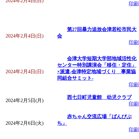
2024年2月4日(日)
印刷
「
赤ちゃん子育て講座
付期間：2026/08/10～20
第27回暴力追放会津若松市民大
2024年2月4日(日)
会
「
赤ちゃん子育て講座
印刷
付期間：2026/08/10～20
会津大学短期大学部地域活性化
センター特別講演会「移住・定住」
2024年2月4日(日)
×派遣-会津特定地域づくり 事業協
「
まだまだ暑い！コミ
同組合サミット-
印刷
レクリエーション 障
西七日町児童館 幼児クラブ
2024年2月5日(月)
印刷
ットせよ！
」 受付期間：
赤ちゃん交流広場「ばんびぷ
「
皆鶴姫のこびる塾～
2024年2月6日(火)
ち」
印刷