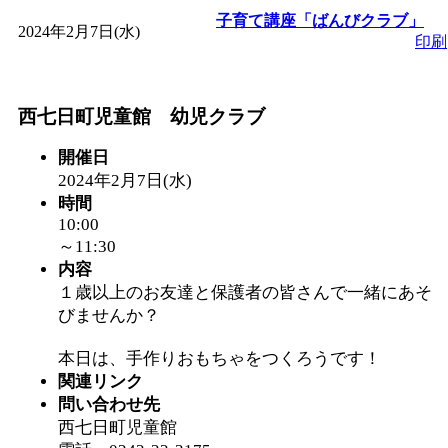
～
」 受付期間：～2026/
子育て講座「ばんびクラブ」
2024年2月7日(水)
印刷
「
子育て交流広場「ば
間：2026/08/10～2026/0
西七日町児童館 幼児クラブ
開催日
「
赤ちゃん交流広場「
2024年2月7日(水)
時間
間：2026/08/10～2026/0
10:00
～11:30
内容
「
みなづる号乗車体験
１歳以上のお友達と保護者の皆さんで一緒にあそ
びませんか？
de 健康づくり」
」 受付
本日は、手作りおもちゃをつくろうです！
「
堂島地区歴史ウオー
関連リンク
問い合わせ先
西七日町児童館
す
」 受付期間：～2026/