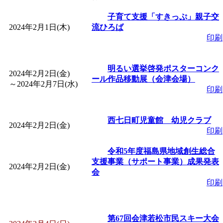
「
皆鶴姫のこびる塾～
子育て支援「すきっぷ」親子交
2024年2月1日(木)
流ひろば
印刷
～
」 受付期間：～2026/
明るい選挙啓発ポスターコンク
「
子育て講座「ばんび
2024年2月2日(金)
ール作品移動展（会津会場）
～
2024年2月7日(水)
印刷
2026/07/10～2026/08/2
西七日町児童館 幼児クラブ
「
子育て交流広場「ば
2024年2月2日(金)
印刷
間：2026/07/13～2026/0
令和5年度福島県地域創生総合
支援事業（サポート事業）成果発表
2024年2月2日(金)
会
「
子育て交流広場「ば
印刷
間：2026/08/10～2026/0
第67回会津若松市民スキー大会