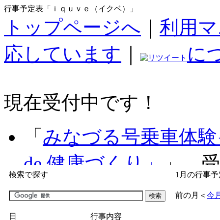
行事予定表「ｉｑｕｖｅ（イクベ）」
トップページへ
｜
利用マ
応しています
｜
に
現在受付中です！
「
みなづる号乗車体験
de 健康づくり」
」 受付
検索で探す
1月の行事予
「
子育て交流広場「ば
前の月
＜
今
間：2026/07/09～2026/0
日
行事内容