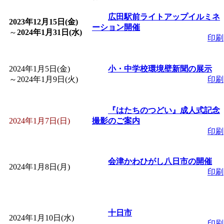
「
皆鶴姫のこびる塾～
広田駅前ライトアップイルミネ
2023年12月15日(金)
ーション開催
～
2024年1月31日(水)
印刷
～
」 受付期間：～2026/
2024年1月5日(金)
小・中学校環境壁新聞の展示
「
子育て講座「ばんび
～
2024年1月9日(火)
印刷
2026/07/10～2026/08/2
『はたちのつどい』成人式記念
2024年1月7日(日)
撮影のご案内
「
子育て交流広場「ば
印刷
間：2026/07/13～2026/0
会津かわひがし八日市の開催
2024年1月8日(月)
印刷
「
子育て交流広場「ば
間：2026/08/10～2026/0
十日市
2024年1月10日(水)
印刷