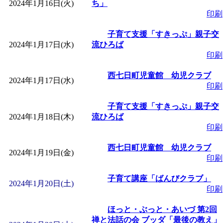
～
」 受付期間：～2026/
2024年1月16日(火)
ち」
印刷
「
子育て交流広場「ば
子育て支援「すきっぷ」親子交
2024年1月17日(水)
流ひろば
間：2026/08/10～2026/0
印刷
西七日町児童館 幼児クラブ
2024年1月17日(水)
「
赤ちゃん交流広場「
印刷
子育て支援「すきっぷ」親子交
間：2026/08/10～2026/0
2024年1月18日(木)
流ひろば
印刷
「
みなづる号乗車体験
西七日町児童館 幼児クラブ
2024年1月19日(金)
印刷
de 健康づくり」
」 受付
子育て講座「ばんびクラブ」
2024年1月20日(土)
「
堂島地区歴史ウオー
印刷
ほっと・ぶっと・あいづ 第2回
す
」 受付期間：～2026/
禅と法話の会 ブッダ「最後の教え」