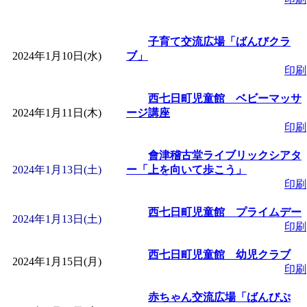
「
赤ちゃん子育て講座
子育て交流広場「ばんびクラ
付期間：2026/08/10～20
2024年1月10日(水)
ブ」
印刷
「
赤ちゃん子育て講座
西七日町児童館 ベビーマッサ
2024年1月11日(木)
ージ講座
付期間：2026/08/10～20
印刷
會津稽古堂ライブリックシアタ
「
まだまだ暑い！コミ
2024年1月13日(土)
ー「上を向いて歩こう」
印刷
レクリエーション 障
西七日町児童館 プライムデー
2024年1月13日(土)
印刷
ットせよ！
」 受付期間：
西七日町児童館 幼児クラブ
2024年1月15日(月)
印刷
「
皆鶴姫のこびる塾～
赤ちゃん交流広場「ばんびぷ