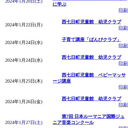
2024年1月20日(土)
に学ぶ
印刷
「
みなづる号乗車体験
西七日町児童館 幼児クラブ
2024年1月22日(月)
de 健康づくり」
」 受付
印刷
子育て講座「ばんびクラブ」
「
皆鶴姫のこびる塾～
2024年1月24日(水)
印刷
西七日町児童館 幼児クラブ
～
」 受付期間：～2026/
2024年1月24日(水)
印刷
「
みなづる号乗車体験
西七日町児童館 ベビーマッサ
2024年1月25日(木)
ージ講座
印刷
de 健康づくり」
」 受付
西七日町児童館 幼児クラブ
2024年1月26日(金)
印刷
第7回 日本ルーマニア国際ジュ
2024年1月27日(土)
ニア音楽コンクール