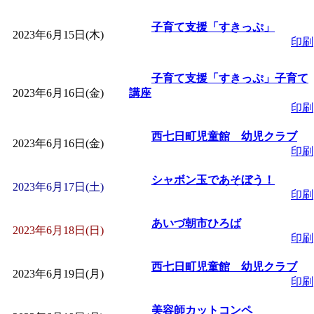
～
」 受付期間：～2026/
子育て支援「すきっぷ」
2023年6月15日(木)
「
子育て交流広場「ば
印刷
間：2026/08/10～2026/0
子育て支援「すきっぷ」子育て
2023年6月16日(金)
講座
印刷
「
赤ちゃん交流広場「
西七日町児童館 幼児クラブ
2023年6月16日(金)
印刷
間：2026/08/10～2026/0
シャボン玉であそぼう！
2023年6月17日(土)
「
みなづる号乗車体験
印刷
あいづ朝市ひろば
de 健康づくり」
」 受付
2023年6月18日(日)
印刷
「
堂島地区歴史ウオー
西七日町児童館 幼児クラブ
2023年6月19日(月)
印刷
す
」 受付期間：～2026/
美容師カットコンペ