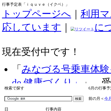
行事予定表「ｉｑｕｖｅ（イクベ）」
トップページへ
｜
利用マ
応しています
｜
に
現在受付中です！
「
みなづる号乗車体験
de 健康づくり」
」 受付
検索で探す
6月の行事予
「
子育て交流広場「ば
前の月
＜
今
間：2026/07/09～2026/0
日
行事内容