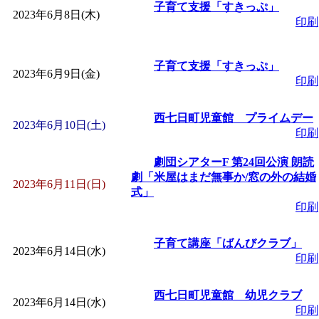
子育て支援「すきっぷ」
「
赤ちゃん子育て講座
2023年6月8日(木)
印刷
付期間：2026/08/10～20
子育て支援「すきっぷ」
2023年6月9日(金)
印刷
「
赤ちゃん子育て講座
西七日町児童館 プライムデー
2023年6月10日(土)
付期間：2026/08/10～20
印刷
劇団シアターF 第24回公演 朗読
「
まだまだ暑い！コミ
劇「米屋はまだ無事か/窓の外の結婚
2023年6月11日(日)
式」
レクリエーション 障
印刷
ットせよ！
子育て講座「ばんびクラブ」
」 受付期間：
2023年6月14日(水)
印刷
「
皆鶴姫のこびる塾～
西七日町児童館 幼児クラブ
2023年6月14日(水)
印刷