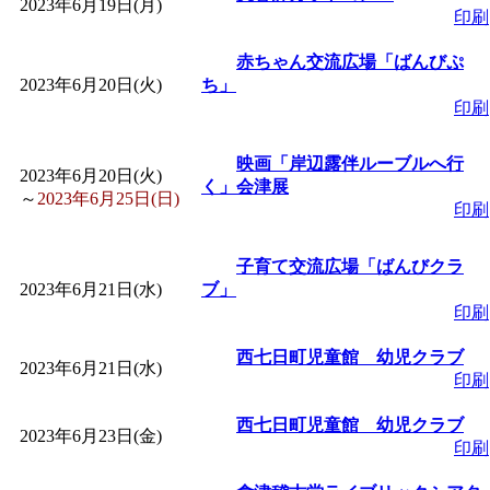
2023年6月19日(月)
印刷
「
みなづる号乗車体験
赤ちゃん交流広場「ばんびぷ
2023年6月20日(火)
ち」
de 健康づくり」
」 受付
印刷
「
皆鶴姫のこびる塾～
映画「岸辺露伴ルーブルへ行
2023年6月20日(火)
く」会津展
～
2023年6月25日(日)
印刷
～
」 受付期間：～2026/
子育て交流広場「ばんびクラ
「
みなづる号乗車体験
2023年6月21日(水)
ブ」
印刷
de 健康づくり」
」 受付
西七日町児童館 幼児クラブ
2023年6月21日(水)
印刷
西七日町児童館 幼児クラブ
2023年6月23日(金)
印刷