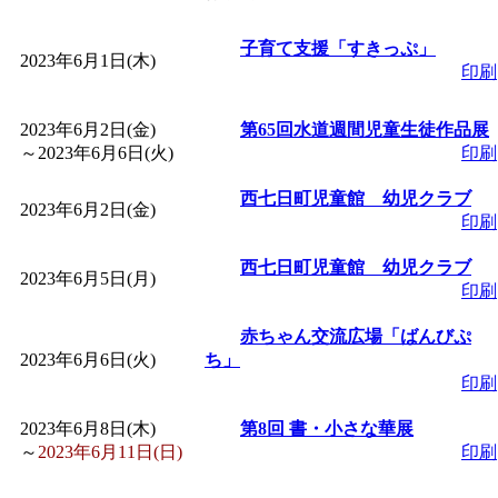
「
皆鶴姫のこびる塾～
子育て支援「すきっぷ」
2023年6月1日(木)
印刷
～
」 受付期間：～2026/
2023年6月2日(金)
第65回水道週間児童生徒作品展
～
2023年6月6日(火)
印刷
「
子育て講座「ばんび
西七日町児童館 幼児クラブ
2023年6月2日(金)
2026/07/10～2026/08/2
印刷
西七日町児童館 幼児クラブ
「
子育て交流広場「ば
2023年6月5日(月)
印刷
赤ちゃん交流広場「ばんびぷ
間：2026/07/13～2026/0
2023年6月6日(火)
ち」
印刷
「
子育て交流広場「ば
2023年6月8日(木)
第8回 書・小さな華展
～
2023年6月11日(日)
印刷
間：2026/08/10～2026/0