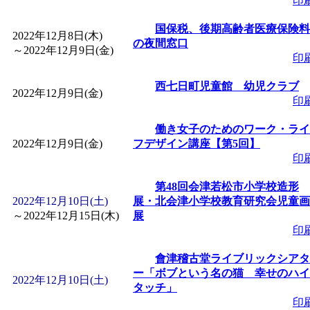
印
「
赤ちゃん子育て講座
国保税、後期高齢者医療保険料
2022年12月8日(木)
の夜間窓口
付期間：2026/08/10～20
～
2022年12月9日(金)
印
西七日町児童館 幼児クラブ
「
赤ちゃん子育て講座
2022年12月9日(金)
印
付期間：2026/08/10～20
働き女子のためのワーク・ライ
2022年12月9日(金)
フデザイン講座【第5回】
印
「
まだまだ暑い！コミ
第48回会津若松市小学校造形
レクリエーション 障
2022年12月10日(土)
展・北会津小学校教育研究会児童画
～
2022年12月15日(木)
展
印
ットせよ！
」 受付期間：
會津稽古堂ライブリックシアタ
ー「ボブという名の猫 幸せのハイ
「
皆鶴姫のこびる塾～
2022年12月10日(土)
タッチ」
印