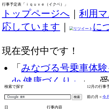
行事予定表「ｉｑｕｖｅ（イクベ）」
トップページへ
｜
利用マ
応しています
｜
に
現在受付中です！
「
みなづる号乗車体験
de 健康づくり」
」 受付
検索で探す
12月の行事
「
子育て交流広場「ば
前の月
＜
今
間：2026/07/09～2026/0
日
行事内容