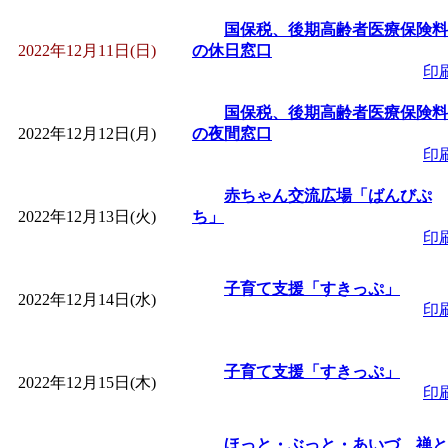
～
」 受付期間：～2026/
国保税、後期高齢者医療保険料
2022年12月11日(日)
の休日窓口
「
子育て交流広場「ば
印
間：2026/08/10～2026/0
国保税、後期高齢者医療保険料
2022年12月12日(月)
の夜間窓口
印
「
赤ちゃん交流広場「
赤ちゃん交流広場「ばんびぷ
2022年12月13日(火)
ち」
間：2026/08/10～2026/0
印
「
みなづる号乗車体験
子育て支援「すきっぷ」
2022年12月14日(水)
印
de 健康づくり」
」 受付
子育て支援「すきっぷ」
「
堂島地区歴史ウオー
2022年12月15日(木)
印
す
」 受付期間：～2026/
ほっと・ぶっと・あいづ 禅と