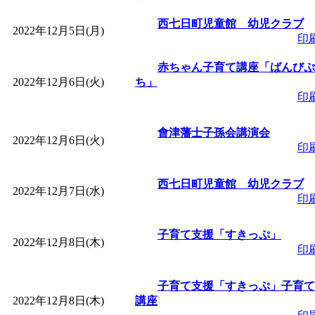
「
皆鶴姫のこびる塾～
西七日町児童館 幼児クラブ
2022年12月5日(月)
印
～
」 受付期間：～2026/
赤ちゃん子育て講座「ばんびぷ
2022年12月6日(火)
ち」
印
「
子育て講座「ばんび
會津藩士子孫会講演会
2026/07/10～2026/08/2
2022年12月6日(火)
印
「
子育て交流広場「ば
西七日町児童館 幼児クラブ
2022年12月7日(水)
印
間：2026/07/13～2026/0
子育て支援「すきっぷ」
2022年12月8日(木)
印
「
子育て交流広場「ば
子育て支援「すきっぷ」子育て
間：2026/08/10～2026/0
2022年12月8日(木)
講座