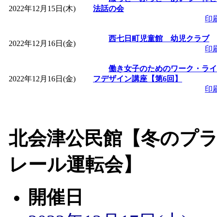
2022年12月15日(木)
法話の会
印
「
みなづる号乗車体験
西七日町児童館 幼児クラブ
2022年12月16日(金)
de 健康づくり」
」 受付
印
働き女子のためのワーク・ライ
「
皆鶴姫のこびる塾～
2022年12月16日(金)
フデザイン講座【第6回】
印
～
」 受付期間：～2026/
「
みなづる号乗車体験
北会津公民館【冬のプ
de 健康づくり」
」 受付
レール運転会】
開催日