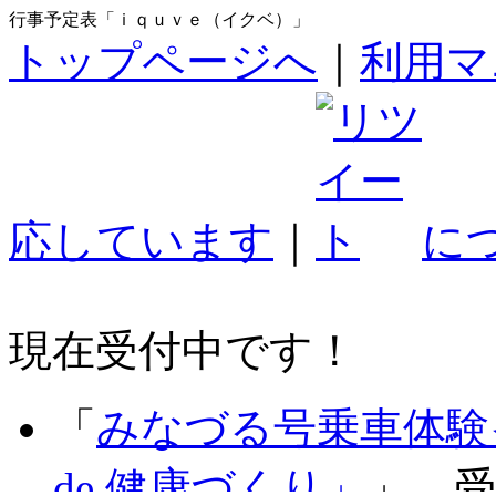
行事予定表「ｉｑｕｖｅ（イクベ）」
トップページへ
｜
利用マ
応しています
｜
に
現在受付中です！
「
みなづる号乗車体験
de 健康づくり」
」 受付