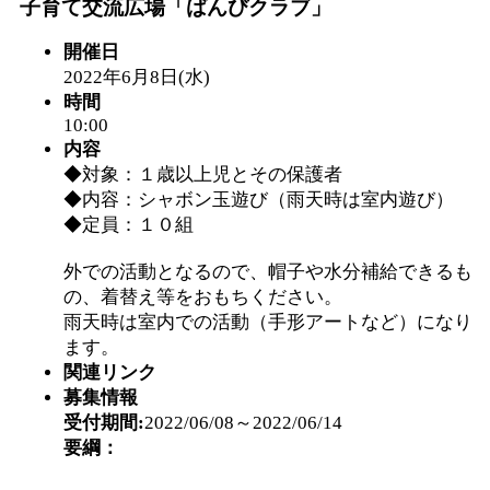
子育て交流広場「ばんびクラブ」
「
子育て交流広場「ば
開催日
2022年6月8日(水)
間：2026/08/10～2026/0
時間
10:00
「
赤ちゃん子育て講座
内容
◆対象：１歳以上児とその保護者
付期間：2026/08/10～20
◆内容：シャボン玉遊び（雨天時は室内遊び）
◆定員：１０組
「
赤ちゃん子育て講座
外での活動となるので、帽子や水分補給できるも
の、着替え等をおもちください。
付期間：2026/08/10～20
雨天時は室内での活動（手形アートなど）になり
ます。
関連リンク
「
まだまだ暑い！コミ
募集情報
受付期間:
2022/06/08～2022/06/14
レクリエーション 障
要綱：