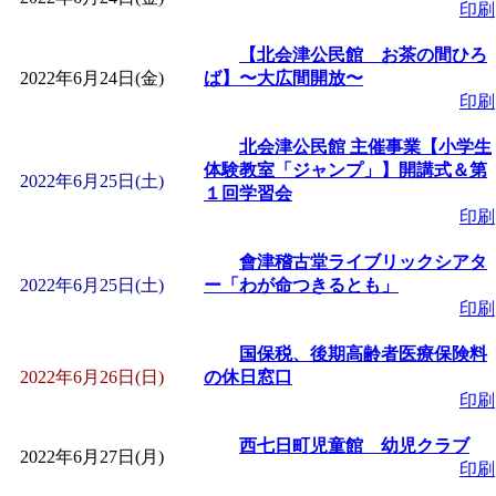
印刷
【北会津公民館 お茶の間ひろ
2022年6月24日(金)
ば】〜大広間開放〜
印刷
北会津公民館 主催事業【小学生
体験教室「ジャンプ」】開講式＆第
2022年6月25日(土)
１回学習会
印刷
會津稽古堂ライブリックシアタ
2022年6月25日(土)
ー「わが命つきるとも」
印刷
国保税、後期高齢者医療保険料
2022年6月26日(日)
の休日窓口
印刷
西七日町児童館 幼児クラブ
2022年6月27日(月)
印刷