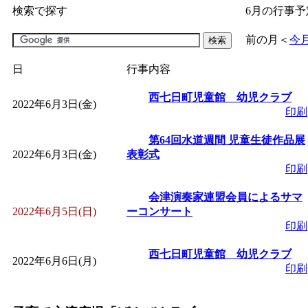
検索で探す
6月の行事予
「
子育て交流広場「ば
前の月
＜
今
間：2026/07/09～2026/0
日
行事内容
「
皆鶴姫のこびる塾～
西七日町児童館 幼児クラブ
2022年6月3日(金)
印刷
～
」 受付期間：～2026/
第64回水道週間 児童生徒作品展
2022年6月3日(金)
表彰式
印刷
「
子育て講座「ばんび
会津演奏家連盟会員によるサマ
2026/07/10～2026/08/2
2022年6月5日(日)
ーコンサート
印刷
「
子育て交流広場「ば
西七日町児童館 幼児クラブ
2022年6月6日(月)
印刷
間：2026/07/13～2026/0