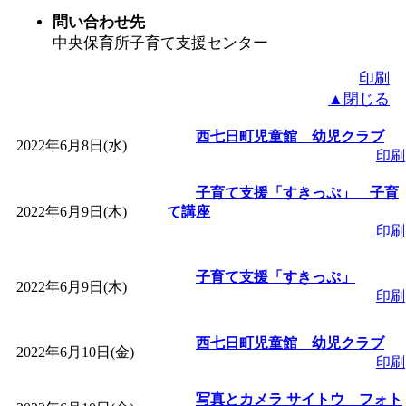
ットせよ！
」 受付期間：
問い合わせ先
中央保育所子育て支援センター
「
皆鶴姫のこびる塾～
印刷
▲閉じる
～
」 受付期間：～2026/
西七日町児童館 幼児クラブ
2022年6月8日(水)
「
子育て交流広場「ば
印刷
子育て支援「すきっぷ」 子育
間：2026/08/10～2026/0
2022年6月9日(木)
て講座
印刷
「
赤ちゃん交流広場「
子育て支援「すきっぷ」
2022年6月9日(木)
間：2026/08/10～2026/0
印刷
西七日町児童館 幼児クラブ
「
みなづる号乗車体験
2022年6月10日(金)
印刷
de 健康づくり」
」 受付
写真とカメラ サイトウ フォト