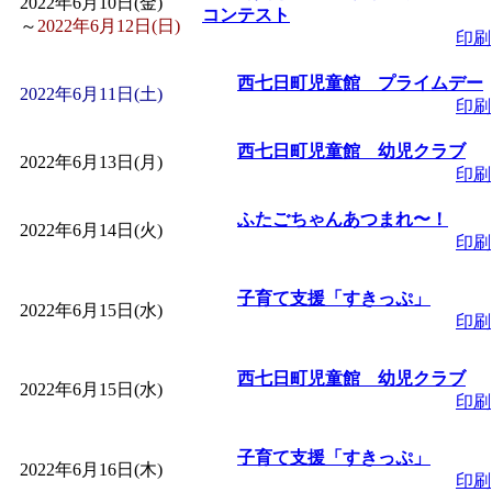
2022年6月10日(金)
コンテスト
～
2022年6月12日(日)
印刷
「
堂島地区歴史ウオー
西七日町児童館 プライムデー
2022年6月11日(土)
す
」 受付期間：～2026/
印刷
西七日町児童館 幼児クラブ
2022年6月13日(月)
「
みなづる号乗車体験
印刷
ふたごちゃんあつまれ〜！
de 健康づくり」
」 受付
2022年6月14日(火)
印刷
「
皆鶴姫のこびる塾～
子育て支援「すきっぷ」
2022年6月15日(水)
印刷
～
」 受付期間：～2026/
西七日町児童館 幼児クラブ
2022年6月15日(水)
「
みなづる号乗車体験
印刷
子育て支援「すきっぷ」
de 健康づくり」
」 受付
2022年6月16日(木)
印刷