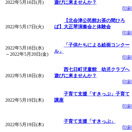
～
」 受付期間：～2026/
2022年5月16日(月)
遊びに来ませんか？
印刷
「
子育て交流広場「ば
【北会津公民館お茶の間ひろ
2022年5月17日(火)
ば】大正琴演奏会と体験会
間：2026/08/10～2026/0
印刷
「子供たちによる絵画コンクー
2022年5月18日(水)
「
赤ちゃん交流広場「
ル」
～
2022年5月20日(金)
印刷
間：2026/08/10～2026/0
西七日町児童館 幼児クラブへ
2022年5月18日(水)
遊びに来ませんか？
「
みなづる号乗車体験
印刷
子育て支援「すきっぷ」子育て
de 健康づくり」
」 受付
2022年5月19日(木)
講座
印刷
「
堂島地区歴史ウオー
子育て支援「すきっぷ」
2022年5月19日(木)
印刷
す
」 受付期間：～2026/