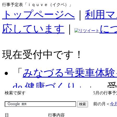
行事予定表「ｉｑｕｖｅ（イクベ）」
トップページへ
｜
利用マ
応しています
｜
に
現在受付中です！
「
みなづる号乗車体験
de 健康づくり」
」 受付
検索で探す
5月の行事予
「
子育て交流広場「ば
前の月
＜
今
間：2026/07/09～2026/0
日
行事内容