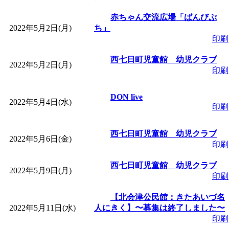
「
皆鶴姫のこびる塾～
赤ちゃん交流広場「ばんびぷ
2022年5月2日(月)
ち」
印刷
～
」 受付期間：～2026/
西七日町児童館 幼児クラブ
2022年5月2日(月)
印刷
「
子育て講座「ばんび
DON live
2026/07/10～2026/08/2
2022年5月4日(水)
印刷
「
子育て交流広場「ば
西七日町児童館 幼児クラブ
2022年5月6日(金)
印刷
間：2026/07/13～2026/0
西七日町児童館 幼児クラブ
2022年5月9日(月)
印刷
「
子育て交流広場「ば
【北会津公民館：きたあいづ名
2022年5月11日(水)
人にきく】〜募集は終了しました〜
間：2026/08/10～2026/0
印刷