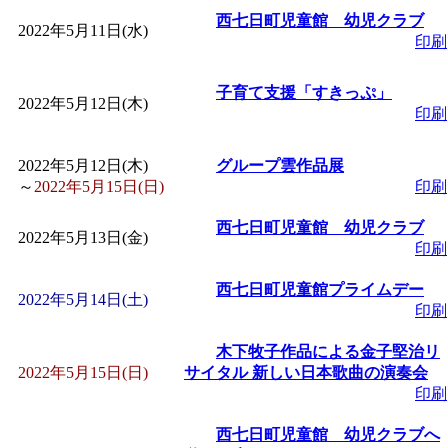
「
赤ちゃん子育て講座
西七日町児童館 幼児クラブ
2022年5月11日(水)
印刷
付期間：2026/08/10～20
子育て支援「すきっぷ」
2022年5月12日(木)
印刷
「
赤ちゃん子育て講座
2022年5月12日(木)
グループ雲作品展
付期間：2026/08/10～20
～
2022年5月15日(日)
印刷
西七日町児童館 幼児クラブ
「
まだまだ暑い！コミ
2022年5月13日(金)
印刷
レクリエーション 障
西七日町児童館プライムデー
2022年5月14日(土)
印刷
ットせよ！
」 受付期間：
木下牧子作品による金子堅治リ
2022年5月15日(日)
サイタル 新しい日本歌曲の演奏会
印刷
「
皆鶴姫のこびる塾～
西七日町児童館 幼児クラブへ