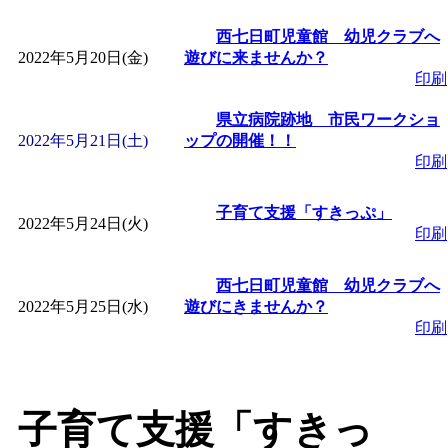
西七日町児童館 幼児クラブへ
「
みなづる号乗車体験
2022年5月20日(金)
遊びに来ませんか？
印刷
de 健康づくり」
」 受付
県立病院跡地 市民ワークショ
2022年5月21日(土)
ップの開催！！
「
皆鶴姫のこびる塾～
印刷
～
」 受付期間：～2026/
子育て支援「すきっぷ」
2022年5月24日(火)
印刷
「
みなづる号乗車体験
西七日町児童館 幼児クラブへ
2022年5月25日(水)
遊びにきませんか？
de 健康づくり」
」 受付
印刷
子育て支援「すきっ