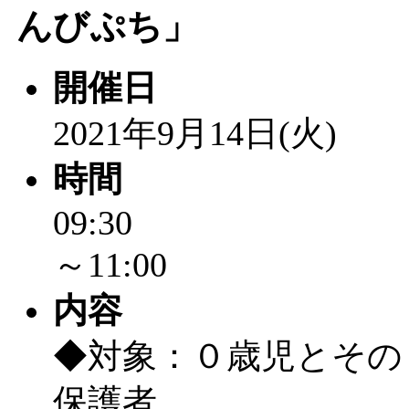
んびぷち」
「
みなづる号乗車体験
開催日
de 健康づくり」
」 受付
2021年9月14日(火)
時間
09:30
～11:00
内容
◆対象：０歳児とその
保護者