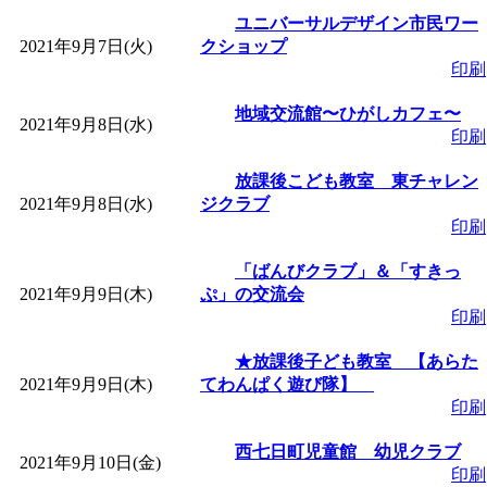
「
赤ちゃん子育て講座
ユニバーサルデザイン市民ワー
2021年9月7日(火)
クショップ
印刷
付期間：2026/08/10～20
地域交流館〜ひがしカフェ〜
2021年9月8日(水)
「
赤ちゃん子育て講座
印刷
放課後こども教室 東チャレン
付期間：2026/08/10～20
2021年9月8日(水)
ジクラブ
印刷
「
まだまだ暑い！コミ
「ばんびクラブ」＆「すきっ
2021年9月9日(木)
ぷ」の交流会
レクリエーション 障
印刷
★放課後子ども教室 【あらた
ットせよ！
」 受付期間：
2021年9月9日(木)
てわんぱく遊び隊】
印刷
「
皆鶴姫のこびる塾～
西七日町児童館 幼児クラブ
2021年9月10日(金)
印刷