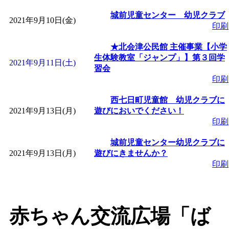
～
」 受付期間：～2026/
城前児童センター 幼児クラブ
2021年9月10日(金)
印刷
「
みなづる号乗車体験
★北会津公民館 主催事業【小学
de 健康づくり」
」 受付
生体験教室「ジャンプ」】第３回学
2021年9月11日(土)
習会
印刷
「
堂島地区歴史ウオー
西七日町児童館 幼児クラブに
2021年9月13日(月)
遊びにおいでください！
す
」 受付期間：～2026/
印刷
「
みなづる号乗車体験
城前児童センター幼児クラブに
2021年9月13日(月)
遊びにきませんか？
印刷
de 健康づくり」
」 受付
「
皆鶴姫のこびる塾～
赤ちゃん交流広場「ば
～
」 受付期間：～2026/