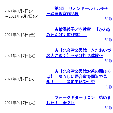
「
皆鶴姫のこびる塾～
第6回 リオンドールカルチャ
2021年9月2日(木)
ー絵画教室作品展
～
2021年9月7日(火)
印刷
～
」 受付期間：～2026/
★放課後子ども教室 【かわな
2021年9月3日(金)
みわんぱく遊び隊】
「
子育て講座「ばんび
印刷
2026/07/10～2026/08/2
★【北会津公民館：きたあいづ
2021年9月7日(火)
名人にきく】〜そば打ち体験〜
印刷
「
子育て交流広場「ば
★【北会津公民館お茶の間ひろ
間：2026/07/13～2026/0
ば】 凛々しい居合道を間近で見
2021年9月7日(火)
学！ 参加申込受付中
印刷
「
子育て交流広場「ば
フォークギターサロン 始めま
2021年9月7日(火)
した！ 全２回
間：2026/08/10～2026/0
印刷