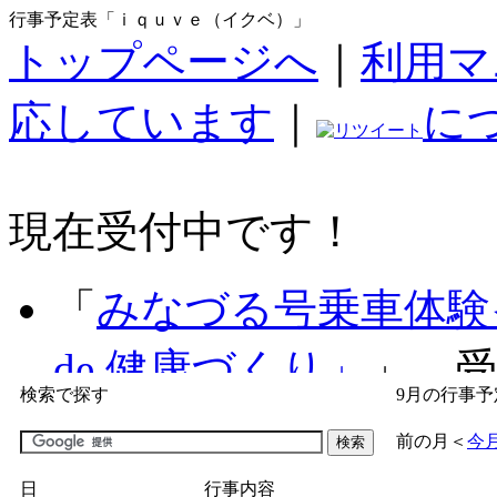
行事予定表「ｉｑｕｖｅ（イクベ）」
トップページへ
｜
利用マ
応しています
｜
に
現在受付中です！
「
みなづる号乗車体験
de 健康づくり」
」 受付
検索で探す
9月の行事予
「
子育て交流広場「ば
前の月
＜
今
間：2026/07/09～2026/0
日
行事内容