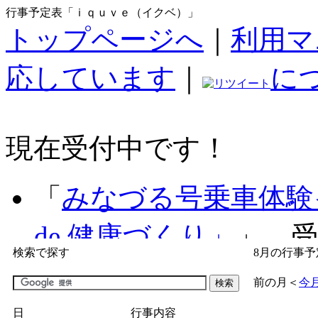
行事予定表「ｉｑｕｖｅ（イクベ）」
トップページへ
｜
利用マ
応しています
｜
に
現在受付中です！
「
みなづる号乗車体験
de 健康づくり」
」 受付
検索で探す
8月の行事予
「
子育て交流広場「ば
前の月
＜
今
間：2026/07/09～2026/0
日
行事内容