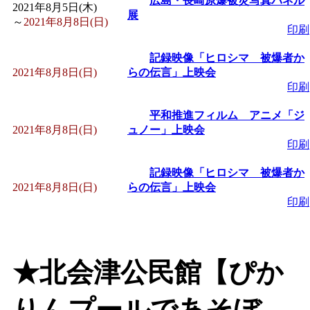
広島・長崎原爆被災写真パネル
2021年8月5日(木)
「
赤ちゃん子育て講座
展
～
2021年8月8日(日)
印刷
付期間：2026/08/10～20
記録映像「ヒロシマ 被爆者か
2021年8月8日(日)
らの伝言」上映会
「
赤ちゃん子育て講座
印刷
平和推進フィルム アニメ「ジ
付期間：2026/08/10～20
2021年8月8日(日)
ュノー」上映会
印刷
「
まだまだ暑い！コミ
記録映像「ヒロシマ 被爆者か
2021年8月8日(日)
らの伝言」上映会
レクリエーション 障
印刷
ットせよ！
」 受付期間：
★北会津公民館【ぴか
「
皆鶴姫のこびる塾～
りんプールであそぼ