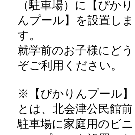
（駐車場）に【ぴかり
「
みなづる号乗車体験
んプール】を設置しま
de 健康づくり」
」 受付
す。
就学前のお子様にどう
ぞご利用ください。
※【ぴかりんプール】
とは、北会津公民館前
駐車場に家庭用のビニ