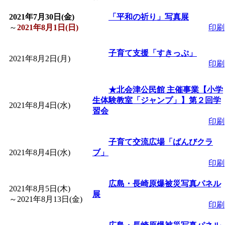
2021年7月30日(金)
「
皆鶴姫のこびる塾～
「平和の祈り」写真展
～
2021年8月1日(日)
印刷
～
」 受付期間：～2026/
子育て支援「すきっぷ」
2021年8月2日(月)
印刷
「
子育て講座「ばんび
★北会津公民館 主催事業【小学
2026/07/10～2026/08/2
生体験教室「ジャンプ」】第２回学
2021年8月4日(水)
習会
印刷
「
子育て交流広場「ば
子育て交流広場「ばんびクラ
2021年8月4日(水)
間：2026/07/13～2026/0
ブ」
印刷
「
子育て交流広場「ば
広島・長崎原爆被災写真パネル
2021年8月5日(木)
展
～
2021年8月13日(金)
印刷
間：2026/08/10～2026/0