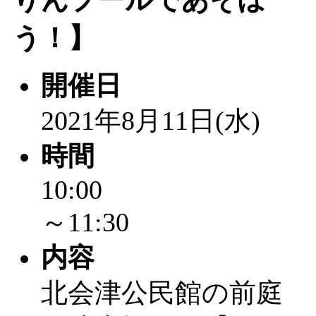
～
」 受付期間：～2026/
う！】
「
みなづる号乗車体験
開催日
de 健康づくり」
」 受付
2021年8月11日(水)
「
堂島地区歴史ウオー
時間
す
」 受付期間：～2026/
10:00
「
みなづる号乗車体験
～11:30
de 健康づくり」
」 受付
内容
「
皆鶴姫のこびる塾～
北会津公民館の前庭
～
」 受付期間：～2026/