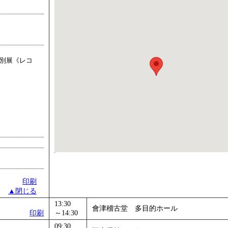
」
」 受付期間：～2026/11/05
26/11/30
」
」 受付期間：～2026/12/03
特別展《レコ
印刷
▲閉じる
13:30
會津稽古堂 多目的ホール
印刷
～14:30
09:30