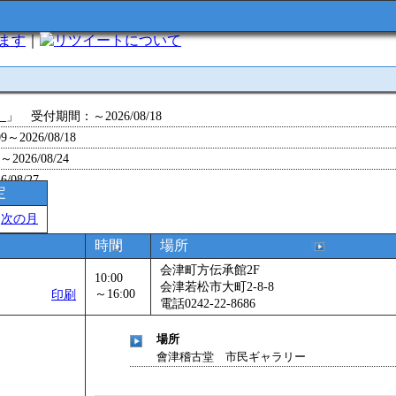
います
｜
について
」
」 受付期間：～2026/08/18
～2026/08/18
26/08/24
/08/27
定
～2026/08/28
＞
次の月
～2026/09/01
0～2026/09/07
時間
場所
0～2026/09/11
会津町方伝承館2F
10:00
ョン 障害物競争でお土産をゲットせよ！
」 受付期間：～2026/09/13
会津若松市大町2-8-8
～16:00
印刷
電話0242-22-8686
26/09/14
～2026/09/15
場所
～2026/09/28
會津稽古堂 市民ギャラリー
」
」 受付期間：～2026/09/29
2026/09/30