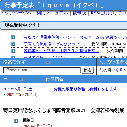
行事予定表「ｉｑｕｖｅ（イクベ）」
トップページへ
｜
利用マニュアル
｜
携帯版
｜
RSSに対応して
現在受付中です！
「
みなづる号乗車体験イベント「おんぷーる de 健康づくり
「
子育て交流広場「ばんびクラブ」
」 受付期間：2026/07/09
「
皆鶴姫のこびる塾～山際先生の料理教室～
」 受付期間：～20
「
子育て講座「ばんびぷち」
」 受付期間：2026/07/10～2026
検索で探す
5月の行事予
「
子育て交流広場「ばんびクラブ」
」 受付期間：2026/07/13
前の月
＜
今月
「
子育て交流広場「ばんびクラブ」
」 受付期間：2026/08/10
「
赤ちゃん子育て講座「ばんびぷち」
」 受付期間：2026/08/1
日
行事内容
「
赤ちゃん子育て講座「ばんびぷち」
」 受付期間：2026/08/1
2021年5月1日(土)
お椀の漆塗り体験（有料）をします
「
まだまだ暑い！コミプの夏！！第11回 水中レクリエーシ
～
2021年5月2日(日)
「
皆鶴姫のこびる塾～山際先生の料理教室～
」 受付期間：～20
「
子育て交流広場「ばんびクラブ」
」 受付期間：2026/08/10
野口英世記念ふくしま国際音楽祭2021 会津若松特別展
「
赤ちゃん交流広場「ばんびぷち」
」 受付期間：2026/08/10
「
みなづる号乗車体験イベント「おんぷーる de 健康づくり
開催日
「
堂島地区歴史ウオークの参加者を募集します
」 受付期間：～
2021年5月2日(日)