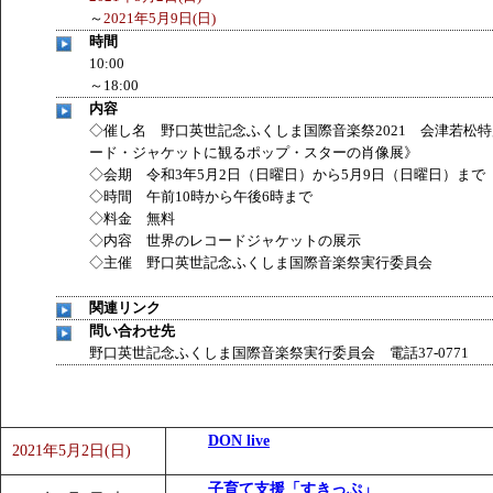
～
2021年5月9日(日)
「
みなづる号乗車体験イベント「おんぷーる de 健康づくり
時間
「
皆鶴姫のこびる塾～山際先生の料理教室～
」 受付期間：～20
10:00
「
みなづる号乗車体験イベント「おんぷーる de 健康づくり
～18:00
内容
◇催し名 野口英世記念ふくしま国際音楽祭2021 会津若松
ード・ジャケットに観るポップ・スターの肖像展》
◇会期 令和3年5月2日（日曜日）から5月9日（日曜日）まで
◇時間 午前10時から午後6時まで
◇料金 無料
◇内容 世界のレコードジャケットの展示
◇主催 野口英世記念ふくしま国際音楽祭実行委員会
関連リンク
問い合わせ先
野口英世記念ふくしま国際音楽祭実行委員会 電話37-0771
DON live
2021年5月2日(日)
子育て支援「すきっぷ」