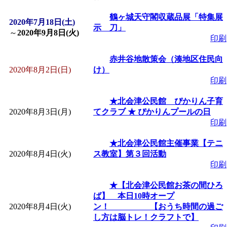
「
皆鶴姫のこびる塾～
鶴ヶ城天守閣収蔵品展「特集展
2020年7月18日(土)
示 刀」
～
2020年9月8日(火)
印刷
～
」 受付期間：～2026/
赤井谷地散策会（湊地区住民向
2020年8月2日(日)
け）
「
子育て講座「ばんび
印刷
2026/07/10～2026/08/2
★北会津公民館 ぴかりん子育
2020年8月3日(月)
てクラブ ★ ぴかりんプールの日
印刷
「
子育て交流広場「ば
★北会津公民館主催事業【テニ
2020年8月4日(火)
間：2026/07/13～2026/0
ス教室】第３回活動
印刷
「
子育て交流広場「ば
★【北会津公民館お茶の間ひろ
ば】 本日10時オープ
2020年8月4日(火)
ン！ 【おうち時間の過ご
間：2026/08/10～2026/0
し方は脳トレ！クラフトで】