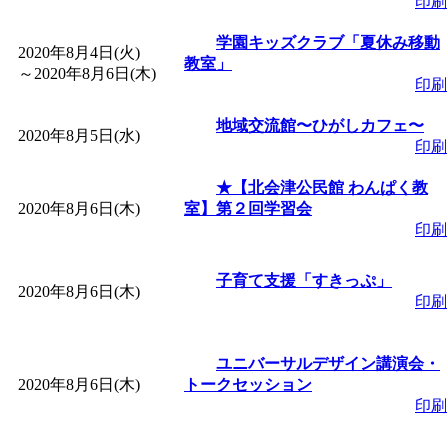
印刷
「
赤ちゃん子育て講座
学園キッズクラブ「夏休み移動
2020年8月4日(火)
教室」
付期間：2026/08/10～20
～
2020年8月6日(木)
印刷
「
赤ちゃん子育て講座
地域交流館〜ひがしカフェ〜
2020年8月5日(水)
印刷
付期間：2026/08/10～20
★【北会津公民館 わんぱく教
2020年8月6日(木)
室】第２回学習会
印刷
「
まだまだ暑い！コミ
子育て支援「すきっぷ」
レクリエーション 障
2020年8月6日(木)
印刷
ットせよ！
」 受付期間：
ユニバーサルデザイン講演会・
2020年8月6日(木)
トークセッション
「
皆鶴姫のこびる塾～
印刷