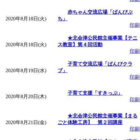
赤ちゃん交流広場「ばんびぷ
「
みなづる号乗車体験
2020年8月18日(火)
ち」
印刷
de 健康づくり」
」 受付
★北会津公民館主催事業【テニ
2020年8月18日(火)
ス教室】第４回活動
「
皆鶴姫のこびる塾～
印刷
～
」 受付期間：～2026/
子育て交流広場「ばんびクラ
2020年8月19日(水)
ブ」
印刷
「
みなづる号乗車体験
子育て支援「すきっぷ」
2020年8月20日(木)
de 健康づくり」
」 受付
印刷
★北会津公民館主催事業【まる
2020年8月21日(金)
ごと体験工房】 第２回講座
印刷