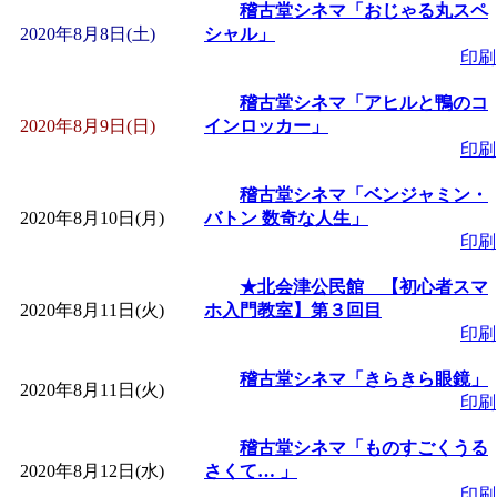
～
」 受付期間：～2026/
稽古堂シネマ「おじゃる丸スペ
2020年8月8日(土)
シャル」
印刷
「
子育て交流広場「ば
稽古堂シネマ「アヒルと鴨のコ
間：2026/08/10～2026/0
2020年8月9日(日)
インロッカー」
印刷
「
赤ちゃん交流広場「
稽古堂シネマ「ベンジャミン・
2020年8月10日(月)
バトン 数奇な人生」
間：2026/08/10～2026/0
印刷
★北会津公民館 【初心者スマ
「
みなづる号乗車体験
2020年8月11日(火)
ホ入門教室】第３回目
印刷
de 健康づくり」
」 受付
稽古堂シネマ「きらきら眼鏡」
2020年8月11日(火)
印刷
「
堂島地区歴史ウオー
稽古堂シネマ「ものすごくうる
2020年8月12日(水)
さくて… 」
す
」 受付期間：～2026/
印刷