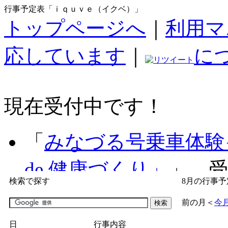
行事予定表「ｉｑｕｖｅ（イクベ）」
トップページへ
｜
利用マ
応しています
｜
に
現在受付中です！
「
みなづる号乗車体験
de 健康づくり」
」 受付
検索で探す
8月の行事予
「
子育て交流広場「ば
前の月
＜
今
間：2026/07/09～2026/0
日
行事内容