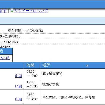
います
｜
について
」
」 受付期間：～2026/08/18
～2026/08/18
26/08/24
/08/27
予定
～2026/08/28
＞
次の月
～2026/09/01
0～2026/09/07
時間
場所
0～2026/09/11
08:30
鶴ヶ城天守閣
ョン 障害物競争でお土産をゲットせよ！
～17:00
」 受付期間：～2026/09/13
印刷
26/09/14
15:00
城西小学校
～16:30
印刷
～2026/09/15
～2026/09/28
08:30
南公民館、門田小学校校庭、体育館
」
」 受付期間：～2026/09/29
～14:30
印刷
2026/09/30