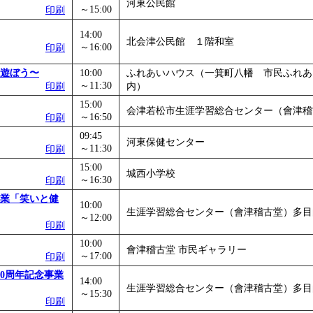
河東公民館
～15:00
印刷
14:00
北会津公民館 １階和室
～16:00
印刷
遊ぼう〜
10:00
ふれあいハウス（一箕町八幡 市民ふれあ
～11:30
印刷
内）
15:00
会津若松市生涯学習総合センター（會津稽
～16:50
印刷
09:45
河東保健センター
～11:30
印刷
15:00
城西小学校
～16:30
印刷
業「笑いと健
10:00
生涯学習総合センター（會津稽古堂）多目
～12:00
印刷
10:00
會津稽古堂 市民ギャラリー
～17:00
印刷
0周年記念事業
14:00
生涯学習総合センター（會津稽古堂）多目
～15:30
印刷