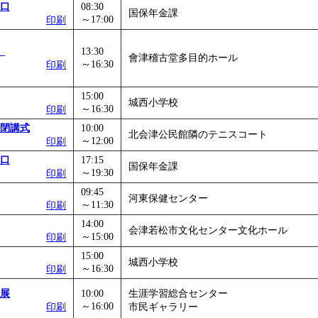
口
08:30
国保年金課
～17:00
印刷
」
13:30
會津稽古堂多目的ホール
～16:30
印刷
15:00
城西小学校
～16:30
印刷
閉講式
10:00
北会津公民館隣のテニスコート
～12:00
印刷
口
17:15
国保年金課
～19:30
印刷
09:45
河東保健センター
～11:30
印刷
14:00
会津若松市文化センター文化ホール
～15:00
印刷
15:00
城西小学校
～16:30
印刷
箱展
10:00
生涯学習総合センター
～16:00
印刷
市民ギャラリー