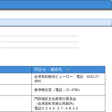
問合せ・連絡先
会津若松観光ビューロー 電話 0242-27-
4005
會津稽古堂（電話：22−4700）
門田地区文化祭実行委員会
（会津若松市南公民館内）
電話０２４２-２７-４８３５