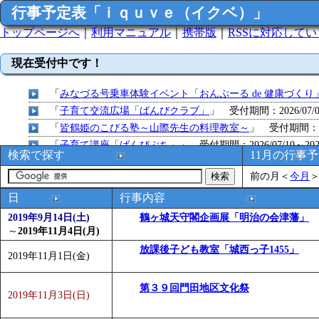
行事予定表「ｉｑｕｖｅ（イクベ）」
トップページへ
｜
利用マニュアル
｜
携帯版
｜
RSSに対応して
現在受付中です！
「
みなづる号乗車体験イベント「おんぷーる de 健康づくり
「
子育て交流広場「ばんびクラブ」
」 受付期間：2026/07/09
「
皆鶴姫のこびる塾～山際先生の料理教室～
」 受付期間：～20
「
子育て講座「ばんびぷち」
」 受付期間：2026/07/10～2026
検索で探す
11月の行事
「
子育て交流広場「ばんびクラブ」
」 受付期間：2026/07/13
前の月
＜
今月
「
子育て交流広場「ばんびクラブ」
」 受付期間：2026/08/10
「
赤ちゃん子育て講座「ばんびぷち」
」 受付期間：2026/08/1
日
行事内容
「
赤ちゃん子育て講座「ばんびぷち」
」 受付期間：2026/08/1
2019年9月14日(土)
鶴ヶ城天守閣企画展「明治の会津藩」
「
まだまだ暑い！コミプの夏！！第11回 水中レクリエーシ
～
2019年11月4日(月)
「
皆鶴姫のこびる塾～山際先生の料理教室～
」 受付期間：～20
放課後子ども教室「城西っ子1455」
2019年11月1日(金)
「
子育て交流広場「ばんびクラブ」
」 受付期間：2026/08/10
「
赤ちゃん交流広場「ばんびぷち」
」 受付期間：2026/08/10
第３９回門田地区文化祭
2019年11月3日(日)
「
みなづる号乗車体験イベント「おんぷーる de 健康づくり
「
堂島地区歴史ウオークの参加者を募集します
」 受付期間：～