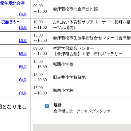
元年度北会津
」
」 受付期間：～2026/11/05
09:00
会津若松市北会津公民館
～15:00
26/11/30
印刷
」
」 受付期間：～2026/12/03
て遊ぼう〜
10:00
ふれあい体育館サブアリーナ（一箕町八幡
～11:30
印刷
ーツ広場内）
15:00
会津若松市生涯学習総合センター（會津稽
～16:50
印刷
09:00
生涯学習総合センター
～17:00
印刷
【會津稽古堂】１階 市民ギャラリー
15:00
城西小学校
～16:30
印刷
18:00
旧赤井小学校跡地
～20:30
印刷
15:00
城西小学校
～16:30
印刷
場所
期となりまし
會津稽古堂 クッキングスタジオ