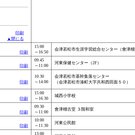
印刷
▲閉じる
15:00
会津若松市生涯学習総合センター（會津稽
～16:50
印刷
09:45
河東保健センター（2F）
～11:00
印刷
10:30
会津若松市基幹集落センター
～14:00
印刷
（会津若松市湊町大字共和西田面５０）
15:00
城西小学校
～16:30
印刷
09:30
會津稽古堂 ３階和室
～11:00
印刷
10:00
河東公民館
～11:30
印刷
13:00