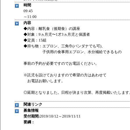
時間
09:45
～11:00
内容
◆内容：離乳食（後期食）の講座
◆対象：9ヵ月児〜1才3ヵ月児と保護者
◆定員：15組
◆持ち物：エプロン、三角巾(バンダナでも可)、
子供用の食事用エプロン、水分補給できるもの
事前の予約が必要ですのでお電話ください。
※託児を設けておりますので希望の方はあわせて
お電話お願いします。
◎延期となりました。日程が決まり次第、再度掲載いたします
関連リンク
募集情報
受付期間:
2019/10/12～2019/11/11
要綱：