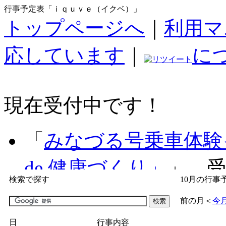
行事予定表「ｉｑｕｖｅ（イクベ）」
トップページへ
｜
利用マ
応しています
｜
に
現在受付中です！
「
みなづる号乗車体験
de 健康づくり」
」 受付
検索で探す
10月の行事
「
子育て交流広場「ば
前の月
＜
今
間：2026/07/09～2026/0
日
行事内容