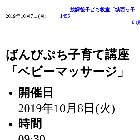
～
」 受付期間：～2026/
放課後子ども教室「城西っ子
2019年10月7日(月)
1455」
「
子育て交流広場「ば
印
間：2026/08/10～2026/0
ばんびぷち子育て講座
「
赤ちゃん交流広場「
「ベビーマッサージ」
間：2026/08/10～2026/0
「
みなづる号乗車体験
開催日
de 健康づくり」
」 受付
2019年10月8日(火)
「
堂島地区歴史ウオー
時間
09:30
す
」 受付期間：～2026/