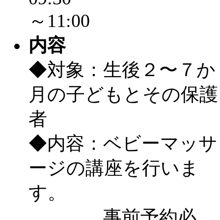
～11:00
「
みなづる号乗車体験
内容
de 健康づくり」
」 受付
◆対象：生後２〜７か
「
皆鶴姫のこびる塾～
月の子どもとその保護
～
」 受付期間：～2026/
者
「
みなづる号乗車体験
◆内容：ベビーマッサ
de 健康づくり」
」 受付
ージの講座を行いま
す。
事前予約必