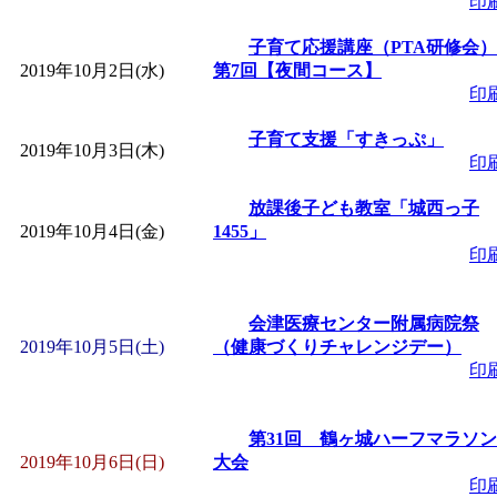
印
「
赤ちゃん子育て講座
子育て応援講座（PTA研修会）
2019年10月2日(水)
第7回【夜間コース】
付期間：2026/08/10～20
印
「
赤ちゃん子育て講座
子育て支援「すきっぷ」
2019年10月3日(木)
印
付期間：2026/08/10～20
放課後子ども教室「城西っ子
2019年10月4日(金)
1455」
印
「
まだまだ暑い！コミ
レクリエーション 障
会津医療センター附属病院祭
2019年10月5日(土)
（健康づくりチャレンジデー）
印
ットせよ！
」 受付期間：
「
皆鶴姫のこびる塾～
第31回 鶴ヶ城ハーフマラソン
2019年10月6日(日)
大会
印