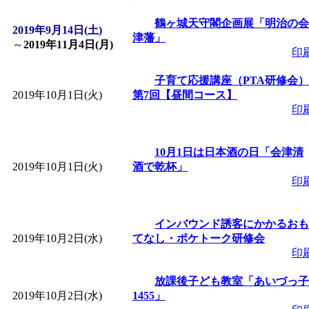
「
皆鶴姫のこびる塾～
鶴ヶ城天守閣企画展「明治の会
2019年9月14日(土)
津藩」
～
2019年11月4日(月)
印
～
」 受付期間：～2026/
子育て応援講座（PTA研修会）
2019年10月1日(火)
第7回【昼間コース】
「
子育て講座「ばんび
印
2026/07/10～2026/08/2
10月1日は日本酒の日「会津清
2019年10月1日(火)
酒で乾杯」
「
子育て交流広場「ば
印
間：2026/07/13～2026/0
インバウンド誘客にかかるおも
2019年10月2日(水)
てなし・ポケトーク研修会
「
子育て交流広場「ば
印
放課後子ども教室「あいづっ子
間：2026/08/10～2026/0
2019年10月2日(水)
1455」