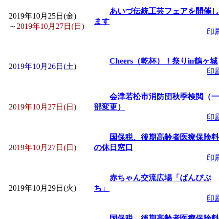
あいづ伝統工芸フェアを開催し
2019年10月25日(金)
ます
～
2019年10月27日(日)
印
Cheers（乾杯）！祭りin鶴ヶ城
2019年10月26日(土)
印
会津若松市消防団秋季検閲（一
2019年10月27日(日)
部変更）
印
国保税、後期高齢者医療保険料
2019年10月27日(日)
の休日窓口
印
赤ちゃん交流広場「ばんびぷ
2019年10月29日(火)
ち」
印
国保税、後期高齢者医療保険料