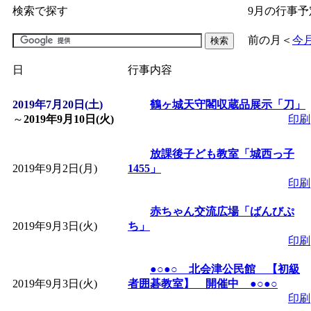
検索で探す
9月の行事予
「
子育て交流広場「ば
前の月
＜
今
間：2026/07/09～2026/0
日
行事内容
「
皆鶴姫のこびる塾～
2019年7月20日(土)
鶴ヶ城天守閣収蔵品展示「刀」
～
2019年9月10日(火)
印刷
～
」 受付期間：～2026/
放課後子ども教室「城西っ子
2019年9月2日(月)
1455」
「
子育て講座「ばんび
印刷
2026/07/10～2026/08/2
赤ちゃん交流広場「ばんびぷ
2019年9月3日(火)
ち」
印刷
「
子育て交流広場「ば
●○●○ 北会津公民館 【初級
2019年9月3日(火)
者囲碁教室】 開催中 ●○●○
間：2026/07/13～2026/0
印刷