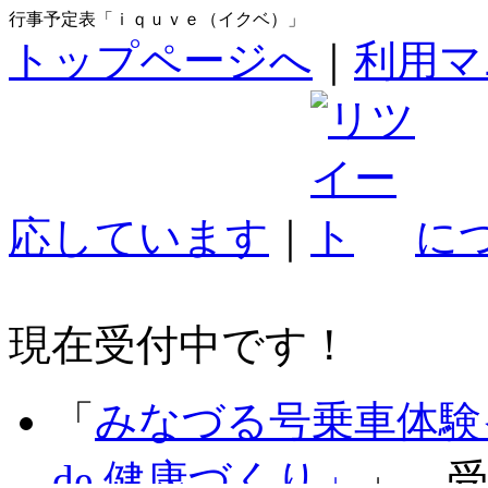
行事予定表「ｉｑｕｖｅ（イクベ）」
トップページへ
｜
利用マ
応しています
｜
に
現在受付中です！
「
みなづる号乗車体験
de 健康づくり」
」 受付