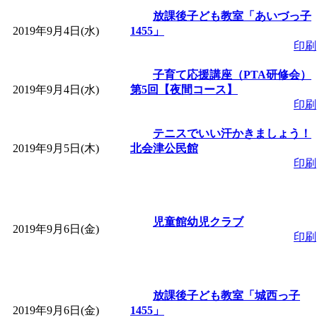
「
子育て交流広場「ば
放課後子ども教室「あいづっ子
2019年9月4日(水)
1455」
印刷
間：2026/08/10～2026/0
子育て応援講座（PTA研修会）
「
赤ちゃん子育て講座
2019年9月4日(水)
第5回【夜間コース】
印刷
付期間：2026/08/10～20
テニスでいい汗かきましょう！
2019年9月5日(木)
北会津公民館
印刷
「
赤ちゃん子育て講座
付期間：2026/08/10～20
児童館幼児クラブ
2019年9月6日(金)
印刷
「
まだまだ暑い！コミ
レクリエーション 障
放課後子ども教室「城西っ子
2019年9月6日(金)
1455」