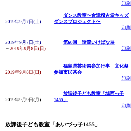
ットせよ！
」 受付期間：
印刷
ダンス教室〜會津稽古堂キッズ
「
皆鶴姫のこびる塾～
2019年9月7日(土)
ダンスプロジェクト〜
印刷
～
」 受付期間：～2026/
2019年9月7日(土)
第60回 諸流いけばな展
「
子育て交流広場「ば
～
2019年9月8日(日)
印刷
間：2026/08/10～2026/0
福島県芸術祭参加行事 文化祭
2019年9月8日(日)
参加市民茶会
印刷
「
赤ちゃん交流広場「
放課後子ども教室「城西っ子
間：2026/08/10～2026/0
2019年9月9日(月)
1455」
印刷
「
みなづる号乗車体験
放課後子ども教室「あいづっ子1455」
de 健康づくり」
」 受付