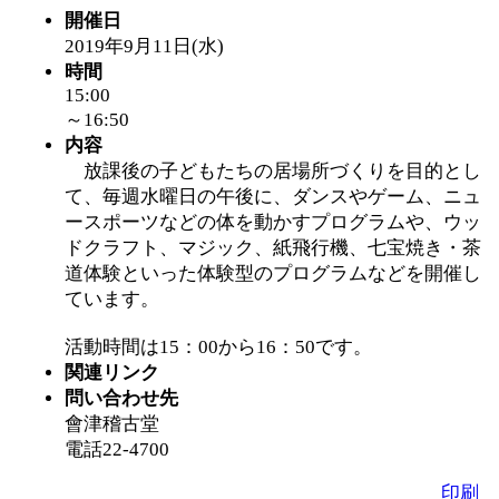
開催日
「
堂島地区歴史ウオー
2019年9月11日(水)
時間
15:00
す
」 受付期間：～2026/
～16:50
内容
「
みなづる号乗車体験
放課後の子どもたちの居場所づくりを目的とし
て、毎週水曜日の午後に、ダンスやゲーム、ニュ
ースポーツなどの体を動かすプログラムや、ウッ
de 健康づくり」
」 受付
ドクラフト、マジック、紙飛行機、七宝焼き・茶
道体験といった体験型のプログラムなどを開催し
「
皆鶴姫のこびる塾～
ています。
～
」 受付期間：～2026/
活動時間は15：00から16：50です。
関連リンク
問い合わせ先
「
みなづる号乗車体験
會津稽古堂
電話22-4700
de 健康づくり」
」 受付
印刷