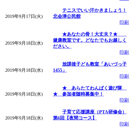
テニスでいい汗かきましょう！
2019年9月17日(火)
北会津公民館
印刷
★あなたの骨！大丈夫？★
健康教室です。どなたでもお越しく
2019年9月18日(水)
ださい。
印刷
放課後子ども教室「あいづっ子
2019年9月18日(水)
1455」
印刷
★ あらたてわんぱく遊び隊
2019年9月18日(水)
★ 参加者随時募集中！
印刷
子育て応援講座（PTA研修会）
2019年9月18日(水)
第6回【夜間コース】
印刷