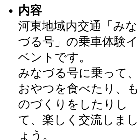
～
」 受付期間：～2026/
内容
「
みなづる号乗車体験
河東地域内交通「みな
de 健康づくり」
」 受付
づる号」の乗車体験イ
「
堂島地区歴史ウオー
ベントです。
す
」 受付期間：～2026/
みなづる号に乗って、
おやつを食べたり、も
「
みなづる号乗車体験
のづくりをしたりし
de 健康づくり」
」 受付
て、楽しく交流しまし
「
皆鶴姫のこびる塾～
ょう。
～
」 受付期間：～2026/