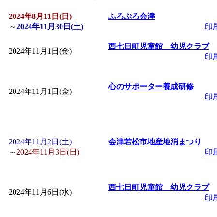
2024年8月11日(日)
「
皆鶴姫のこびる塾～
ふろぷろ会津
～
2024年11月30日(土)
印
～
」 受付期間：～2026/
西七日町児童館 幼児クラブ
2024年11月1日(金)
印
「
子育て講座「ばんび
心のサポーター養成研修
2024年11月1日(金)
2026/07/10～2026/08/2
印
「
子育て交流広場「ば
2024年11月2日(土)
会津若松市地産地消まつり
間：2026/07/13～2026/0
～
2024年11月3日(日)
印
「
子育て交流広場「ば
西七日町児童館 幼児クラブ
2024年11月6日(水)
印
間：2026/08/10～2026/0