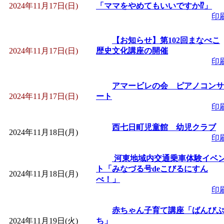
2024年11月17日(日)
「ママをやめてもいいですか⁉」
印
【お知らせ】第102回まなべこ
2024年11月17日(日)
歴史文化講座の開催
印
アマービレの会 ピアノコンサ
2024年11月17日(日)
ート
印
西七日町児童館 幼児クラブ
2024年11月18日(月)
印
河東地域内交通乗車体験イベ
ト「みなづる号deこびるにすん
2024年11月18日(月)
べ！」
印
赤ちゃん子育て講座「ばんびぷ
2024年11月19日(火)
ち」