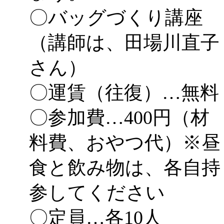
〇バッグづくり講座
「
みなづる号乗車体験
（講師は、田場川直子
de 健康づくり」
」 受付
さん）
〇運賃（往復）…無料
〇参加費…400円（材
料費、おやつ代）※昼
食と飲み物は、各自持
参してください
〇定員…各10人