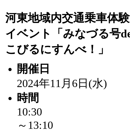
「
赤ちゃん子育て講座
河東地域内交通乗車体験
付期間：2026/08/10～20
イベント「みなづる号d
「
赤ちゃん子育て講座
こびるにすんべ！」
付期間：2026/08/10～20
開催日
「
まだまだ暑い！コミ
2024年11月6日(水)
レクリエーション 障
時間
ットせよ！
」 受付期間：
10:30
「
皆鶴姫のこびる塾～
～13:10