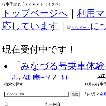
行事予定表「ｉｑｕｖｅ（イクベ）」
トップページへ
｜
利用マ
応しています
｜
に
現在受付中です！
「
みなづる号乗車体験
de 健康づくり」
」 受付
検索で探す
11月の行事
「
子育て交流広場「ば
前の月
＜
今
間：2026/07/09～2026/0
日
行事内容