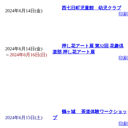
西七日町児童館 幼児クラブ
2024年6月14日(金)
「
堂島地区歴史ウオー
印刷
す
」 受付期間：～2026/
「
みなづる号乗車体験
押し花アート展 第32回 花趣倶
2024年6月14日(金)
楽部 押し花アート展
～
2024年6月16日(日)
de 健康づくり」
」 受付
印刷
「
皆鶴姫のこびる塾～
～
」 受付期間：～2026/
「
みなづる号乗車体験
鶴ヶ城 茶道体験ワークショッ
2024年6月15日(土)
プ
de 健康づくり」
」 受付
印刷