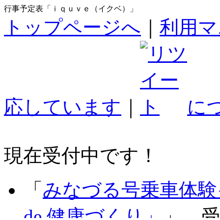
行事予定表「ｉｑｕｖｅ（イクベ）」
トップページへ
｜
利用マ
応しています
｜
に
現在受付中です！
「
みなづる号乗車体験
de 健康づくり」
」 受付