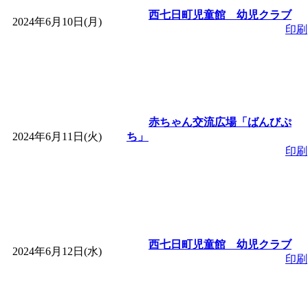
ットせよ！
」 受付期間：
西七日町児童館 幼児クラブ
2024年6月10日(月)
印刷
「
皆鶴姫のこびる塾～
～
」 受付期間：～2026/
「
子育て交流広場「ば
赤ちゃん交流広場「ばんびぷ
2024年6月11日(火)
ち」
間：2026/08/10～2026/0
印刷
「
赤ちゃん交流広場「
間：2026/08/10～2026/0
西七日町児童館 幼児クラブ
2024年6月12日(水)
印刷
「
みなづる号乗車体験
de 健康づくり」
」 受付