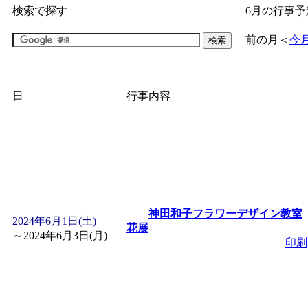
検索で探す
6月の行事予
「
子育て交流広場「ば
前の月
＜
今
間：2026/07/09～2026/0
日
行事内容
「
皆鶴姫のこびる塾～
～
」 受付期間：～2026/
「
子育て講座「ばんび
2026/07/10～2026/08/2
神田和子フラワーデザイン教室
2024年6月1日(土)
花展
～
2024年6月3日(月)
印刷
「
子育て交流広場「ば
間：2026/07/13～2026/0