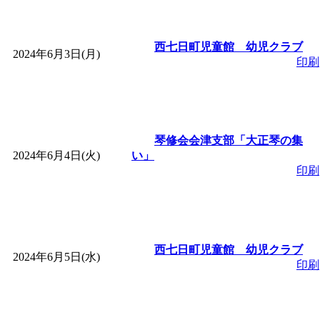
「
子育て交流広場「ば
西七日町児童館 幼児クラブ
間：2026/08/10～2026/0
2024年6月3日(月)
印刷
「
赤ちゃん子育て講座
付期間：2026/08/10～20
琴修会会津支部「大正琴の集
2024年6月4日(火)
い」
「
赤ちゃん子育て講座
印刷
付期間：2026/08/10～20
「
まだまだ暑い！コミ
西七日町児童館 幼児クラブ
2024年6月5日(水)
印刷
レクリエーション 障