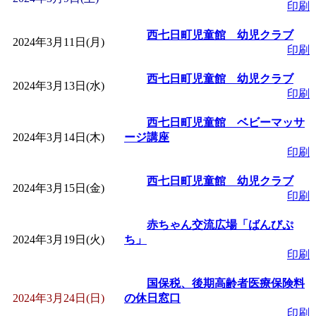
～
」 受付期間：～2026/
印刷
西七日町児童館 幼児クラブ
「
子育て交流広場「ば
2024年3月11日(月)
印刷
間：2026/08/10～2026/0
西七日町児童館 幼児クラブ
2024年3月13日(水)
印刷
「
赤ちゃん交流広場「
西七日町児童館 ベビーマッサ
2024年3月14日(木)
ージ講座
印刷
間：2026/08/10～2026/0
西七日町児童館 幼児クラブ
2024年3月15日(金)
「
みなづる号乗車体験
印刷
赤ちゃん交流広場「ばんびぷ
de 健康づくり」
」 受付
2024年3月19日(火)
ち」
印刷
「
堂島地区歴史ウオー
国保税、後期高齢者医療保険料
2024年3月24日(日)
の休日窓口
す
」 受付期間：～2026/
印刷