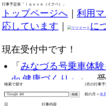
行事予定表「ｉｑｕｖｅ（イクベ）」
トップページへ
｜
利用マ
応しています
｜
に
現在受付中です！
「
みなづる号乗車体験
de 健康づくり」
」 受付
検索で探す
3月の行事予
「
子育て交流広場「ば
前の月
＜
今
間：2026/07/09～2026/0
日
行事内容