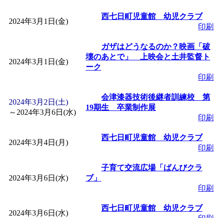
「
皆鶴姫のこびる塾～
西七日町児童館 幼児クラブ
2024年3月1日(金)
印刷
～
」 受付期間：～2026/
ガザはどうなるのか？映画「破
壊のあとで」 上映会と土井監督ト
2024年3月1日(金)
ーク
「
子育て講座「ばんび
印刷
2026/07/10～2026/08/2
会津漆器技術後継者訓練校 第
2024年3月2日(土)
19期生 卒業制作展
～
2024年3月6日(水)
印刷
「
子育て交流広場「ば
西七日町児童館 幼児クラブ
2024年3月4日(月)
間：2026/07/13～2026/0
印刷
子育て交流広場「ばんびクラ
「
子育て交流広場「ば
2024年3月6日(水)
ブ」
印刷
間：2026/08/10～2026/0
西七日町児童館 幼児クラブ
2024年3月6日(水)