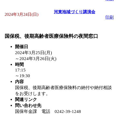
「
みなづる号乗車体験
河東地域づくり講演会
2024年3月24日(日)
印刷
de 健康づくり」
」 受付
国保税、後期高齢者医療保険料の夜間窓口
「
皆鶴姫のこびる塾～
開催日
～
」 受付期間：～2026/
2024年3月25日(月)
～
2024年3月26日(火)
時間
「
みなづる号乗車体験
17:15
～19:30
de 健康づくり」
」 受付
内容
国保税、後期高齢者医療保険料の納付や納付相談
をお受けします。
関連リンク
問い合わせ先
国保年金課 電話 0242-39-1248