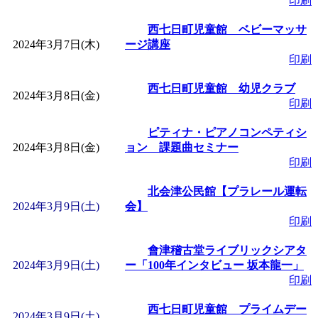
印刷
「
赤ちゃん子育て講座
西七日町児童館 ベビーマッサ
2024年3月7日(木)
ージ講座
付期間：2026/08/10～20
印刷
西七日町児童館 幼児クラブ
「
赤ちゃん子育て講座
2024年3月8日(金)
印刷
付期間：2026/08/10～20
ピティナ・ピアノコンペティシ
2024年3月8日(金)
ョン 課題曲セミナー
印刷
「
まだまだ暑い！コミ
北会津公民館【プラレール運転
レクリエーション 障
2024年3月9日(土)
会】
印刷
ットせよ！
」 受付期間：
會津稽古堂ライブリックシアタ
2024年3月9日(土)
ー「100年インタビュー 坂本龍一」
印刷
「
皆鶴姫のこびる塾～
西七日町児童館 プライムデー
2024年3月9日(土)