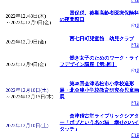
印
「
赤ちゃん子育て講座
国保税、後期高齢者医療保険料
2022年12月8日(木)
の夜間窓口
付期間：2026/08/10～20
～
2022年12月9日(金)
印
西七日町児童館 幼児クラブ
「
赤ちゃん子育て講座
2022年12月9日(金)
印
付期間：2026/08/10～20
働き女子のためのワーク・ライ
2022年12月9日(金)
フデザイン講座【第5回】
印
「
まだまだ暑い！コミ
第48回会津若松市小学校造形
レクリエーション 障
2022年12月10日(土)
展・北会津小学校教育研究会児童画
～
2022年12月15日(木)
展
印
ットせよ！
」 受付期間：
會津稽古堂ライブリックシアタ
ー「ボブという名の猫 幸せのハイ
「
皆鶴姫のこびる塾～
2022年12月10日(土)
タッチ」
印