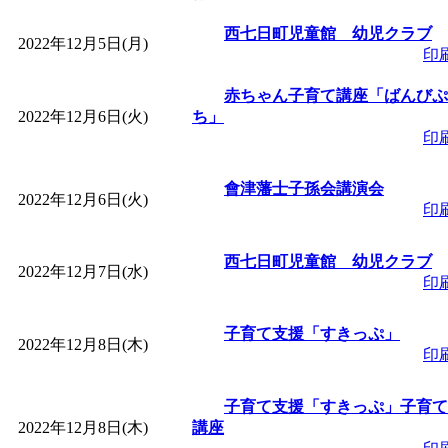
「
皆鶴姫のこびる塾～
西七日町児童館 幼児クラブ
2022年12月5日(月)
印
～
」 受付期間：～2026/
赤ちゃん子育て講座「ばんびぷ
2022年12月6日(火)
ち」
印
「
子育て講座「ばんび
會津藩士子孫会講演会
2026/07/10～2026/08/2
2022年12月6日(火)
印
「
子育て交流広場「ば
西七日町児童館 幼児クラブ
2022年12月7日(水)
印
間：2026/07/13～2026/0
子育て支援「すきっぷ」
2022年12月8日(木)
印
「
子育て交流広場「ば
子育て支援「すきっぷ」子育て
間：2026/08/10～2026/0
2022年12月8日(木)
講座