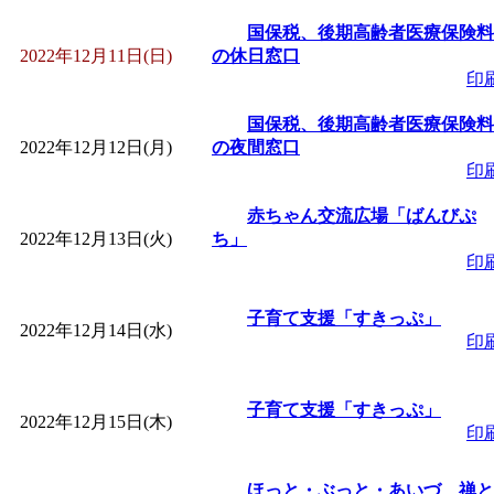
～
」 受付期間：～2026/
国保税、後期高齢者医療保険料
2022年12月11日(日)
の休日窓口
「
子育て交流広場「ば
印
間：2026/08/10～2026/0
国保税、後期高齢者医療保険料
2022年12月12日(月)
の夜間窓口
印
「
赤ちゃん交流広場「
赤ちゃん交流広場「ばんびぷ
2022年12月13日(火)
ち」
間：2026/08/10～2026/0
印
「
みなづる号乗車体験
子育て支援「すきっぷ」
2022年12月14日(水)
印
de 健康づくり」
」 受付
子育て支援「すきっぷ」
「
堂島地区歴史ウオー
2022年12月15日(木)
印
す
」 受付期間：～2026/
ほっと・ぶっと・あいづ 禅と