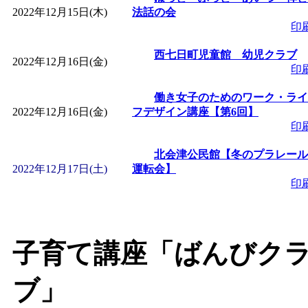
2022年12月15日(木)
法話の会
印
「
みなづる号乗車体験
西七日町児童館 幼児クラブ
2022年12月16日(金)
de 健康づくり」
」 受付
印
働き女子のためのワーク・ライ
「
皆鶴姫のこびる塾～
2022年12月16日(金)
フデザイン講座【第6回】
印
～
」 受付期間：～2026/
北会津公民館【冬のプラレール
2022年12月17日(土)
運転会】
「
みなづる号乗車体験
印
de 健康づくり」
」 受付
子育て講座「ばんびク
ブ」