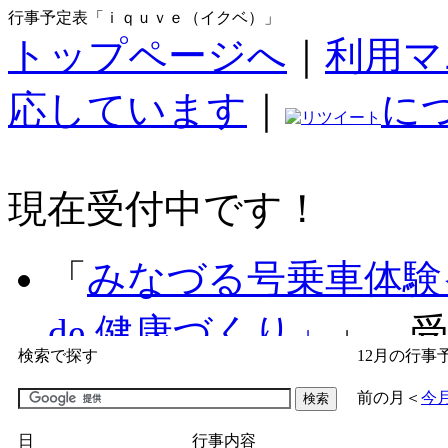
行事予定表「ｉｑｕｖｅ（イクベ）」
トップページへ
｜
利用マ
応しています
｜
に
現在受付中です！
「
みなづる号乗車体験
de 健康づくり」
」 受付
検索で探す
12月の行事
「
子育て交流広場「ば
前の月
＜
今
間：2026/07/09～2026/0
日
行事内容