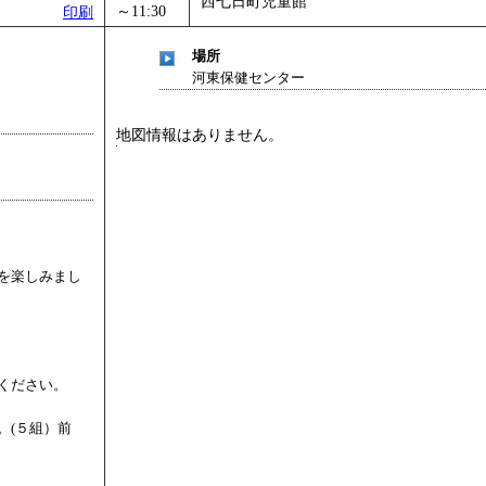
西七日町児童館
～11:30
印刷
」
」 受付期間：～2026/11/05
26/11/30
場所
」
」 受付期間：～2026/12/03
河東保健センター
地図情報はありません。
を楽しみまし
ください。
。(５組）前