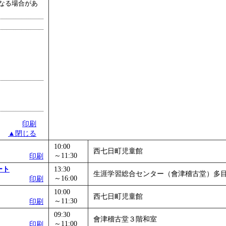
なる場合があ
印刷
▲閉じる
10:00
西七日町児童館
～11:30
印刷
ート
13:30
生涯学習総合センター（會津稽古堂）多
～16:00
印刷
10:00
西七日町児童館
～11:30
印刷
09:30
會津稽古堂３階和室
～11:00
印刷