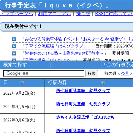
行事予定表「ｉｑｕｖｅ（イクベ）」
トップページへ
｜
利用マニュアル
｜
携帯版
｜
RSSに対応して
現在受付中です！
「
みなづる号乗車体験イベント「おんぷーる de 健康づくり
「
子育て交流広場「ばんびクラブ」
」 受付期間：2026/07/09
「
皆鶴姫のこびる塾～山際先生の料理教室～
」 受付期間：～20
「
子育て講座「ばんびぷち」
」 受付期間：2026/07/10～2026
検索で探す
9月の行事予
「
子育て交流広場「ばんびクラブ」
」 受付期間：2026/07/13
前の月
＜
今月
「
子育て交流広場「ばんびクラブ」
」 受付期間：2026/08/10
「
赤ちゃん子育て講座「ばんびぷち」
」 受付期間：2026/08/1
日
行事内容
「
赤ちゃん子育て講座「ばんびぷち」
」 受付期間：2026/08/1
西七日町児童館 幼児クラブ
2022年9月2日(金)
「
まだまだ暑い！コミプの夏！！第11回 水中レクリエーシ
「
皆鶴姫のこびる塾～山際先生の料理教室～
」 受付期間：～20
西七日町児童館 幼児クラブ
2022年9月5日(月)
「
子育て交流広場「ばんびクラブ」
」 受付期間：2026/08/10
「
赤ちゃん交流広場「ばんびぷち」
赤ちゃん交流広場「ばんびぷち」
」 受付期間：2026/08/10
2022年9月6日(火)
「
みなづる号乗車体験イベント「おんぷーる de 健康づくり
西七日町児童館 幼児クラブ
「
堂島地区歴史ウオークの参加者を募集します
」 受付期間：～