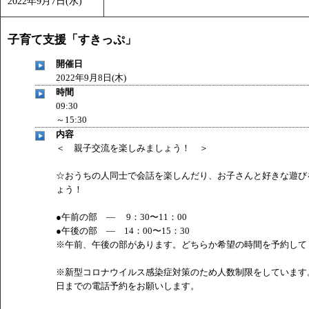
2022年9月7日(水)
「
みなづる号乗車体験イベント「おんぷーる de 健康づくり
「
皆鶴姫のこびる塾～山際先生の料理教室～
」 受付期間：～20
子育て支援「すきっぷ」
「
みなづる号乗車体験イベント「おんぷーる de 健康づくり
開催日
2022年9月8日(木)
時間
09:30
～15:30
内容
＜ 親子交流を楽しみましょう！ ＞
☆おうちの人同士で会話を楽しんだり、お子さんと好きな遊び
ょう！
●午前の部 ― 9：30〜11：00
●午後の部 ― 14：00〜15：30
※午前、午後の部があります。どちらか希望の時間を予約して
※新型コロナウイルス感染症対策のため人数制限をしています
日までの電話予約をお願いします。