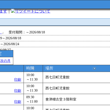
います
｜
について
」
」 受付期間：～2026/08/18
～2026/08/18
26/08/24
/08/27
定
～2026/08/28
＞
次の月
～2026/09/01
0～2026/09/07
時間
場所
0～2026/09/11
10:00
西七日町児童館
ョン 障害物競争でお土産をゲットせよ！
～11:30
」 受付期間：～2026/09/13
印刷
26/09/14
10:00
西七日町児童館
～11:30
印刷
～2026/09/15
～2026/09/28
09:30
會津稽古堂３階和室
～11:00
印刷
」
」 受付期間：～2026/09/29
10:00
2026/09/30