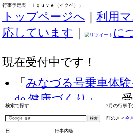
行事予定表「ｉｑｕｖｅ（イクベ）」
トップページへ
｜
利用マ
応しています
｜
に
現在受付中です！
「
みなづる号乗車体験
de 健康づくり」
」 受付
検索で探す
7月の行事予
「
子育て交流広場「ば
前の月
＜
今
間：2026/07/09～2026/0
日
行事内容