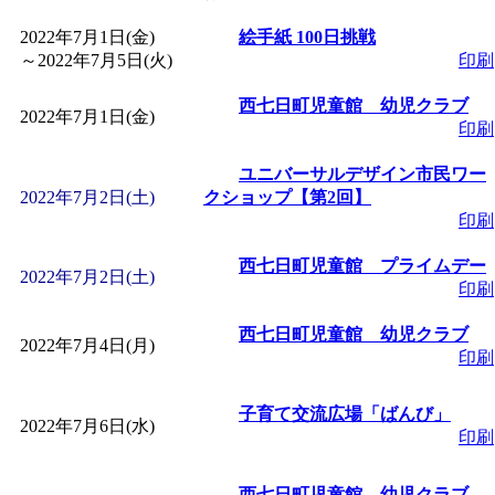
2022年7月1日(金)
「
皆鶴姫のこびる塾～
絵手紙 100日挑戦
～
2022年7月5日(火)
印刷
～
」 受付期間：～2026/
西七日町児童館 幼児クラブ
2022年7月1日(金)
印刷
「
子育て講座「ばんび
ユニバーサルデザイン市民ワー
2022年7月2日(土)
クショップ【第2回】
2026/07/10～2026/08/2
印刷
西七日町児童館 プライムデー
「
子育て交流広場「ば
2022年7月2日(土)
印刷
西七日町児童館 幼児クラブ
間：2026/07/13～2026/0
2022年7月4日(月)
印刷
「
子育て交流広場「ば
子育て交流広場「ばんび」
2022年7月6日(水)
印刷
間：2026/08/10～2026/0
西七日町児童館 幼児クラブ