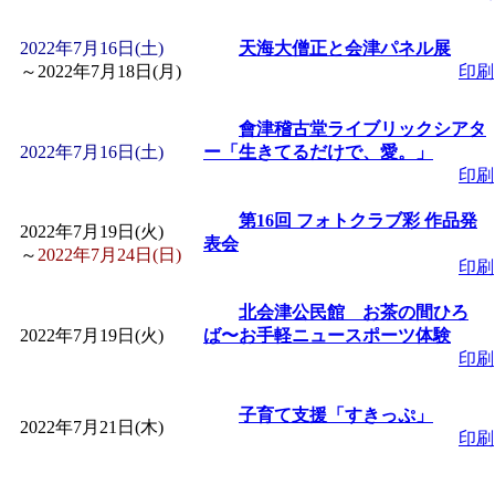
「
みなづる号乗車体験
2022年7月16日(土)
天海大僧正と会津パネル展
～
2022年7月18日(月)
印刷
de 健康づくり」
」 受付
會津稽古堂ライブリックシアタ
2022年7月16日(土)
ー「生きてるだけで、愛。」
「
皆鶴姫のこびる塾～
印刷
第16回 フォトクラブ彩 作品発
～
」 受付期間：～2026/
2022年7月19日(火)
表会
～
2022年7月24日(日)
印刷
「
みなづる号乗車体験
北会津公民館 お茶の間ひろ
2022年7月19日(火)
ば〜お手軽ニュースポーツ体験
de 健康づくり」
」 受付
印刷
子育て支援「すきっぷ」
2022年7月21日(木)
印刷