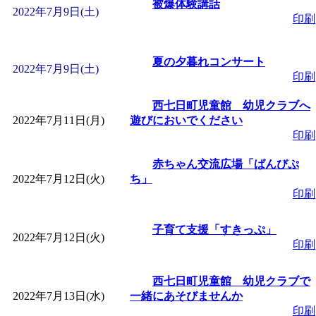
～
」 受付期間：～2026/
被爆体験講話
2022年7月9日(土)
印刷
「
子育て交流広場「ば
夏の夕暮れコンサート
2022年7月9日(土)
印刷
間：2026/08/10～2026/0
西七日町児童館 幼児クラブへ
「
赤ちゃん交流広場「
2022年7月11日(月)
遊びにおいでください
印刷
間：2026/08/10～2026/0
赤ちゃん交流広場「ばんびぷ
2022年7月12日(火)
ち」
「
みなづる号乗車体験
印刷
de 健康づくり」
子育て支援「すきっぷ」
」 受付
2022年7月12日(火)
印刷
「
堂島地区歴史ウオー
西七日町児童館 幼児クラブで
2022年7月13日(水)
一緒にあそびませんか
す
」 受付期間：～2026/
印刷