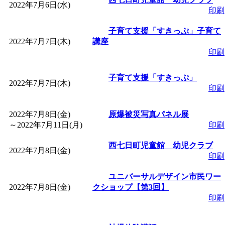
2022年7月6日(水)
「
赤ちゃん子育て講座
印刷
子育て支援「すきっぷ」子育て
付期間：2026/08/10～20
2022年7月7日(木)
講座
印刷
「
赤ちゃん子育て講座
子育て支援「すきっぷ」
2022年7月7日(木)
印刷
付期間：2026/08/10～20
2022年7月8日(金)
原爆被災写真パネル展
「
まだまだ暑い！コミ
～
2022年7月11日(月)
印刷
レクリエーション 障
西七日町児童館 幼児クラブ
2022年7月8日(金)
印刷
ットせよ！
」 受付期間：
ユニバーサルデザイン市民ワー
2022年7月8日(金)
クショップ【第3回】
印刷
「
皆鶴姫のこびる塾～