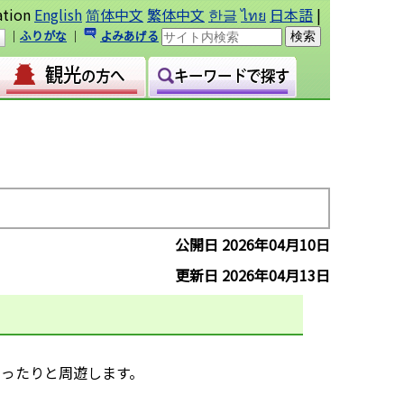
ation
English
简体中文
繁体中文
한글
ไทย
日本語
|
｜
ふりがな
｜
よみあげる
公開日 2026年04月10日
更新日 2026年04月13日
ゆったりと周遊します。