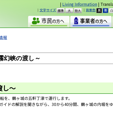
|
Living Information
| Transl
｜
文字サイズ
｜
背景色
準
大
情報
霧幻峡の渡し～
渡し～
船を、鶴ヶ城の五軒丁濠で運行します。
ガイドの解説を聞きながら、30から40分間、鶴ヶ城の内堀を