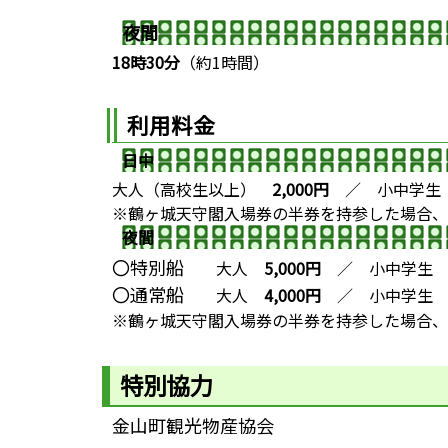
夜間
18時30分
（約1時間）
利用料金
日中
大人（高校生以上）
2,000円
／ 小中学
※鶴ヶ城天守閣入場券の半券を持参した場合、2
夜間
〇特別船
大人
5,000円
／ 小中学
〇通常船
大人
4,000円
／ 小中学
※鶴ヶ城天守閣入場券の半券を持参した場合、2
特別協力
金山町観光物産協会