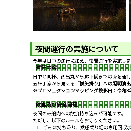
夜間運行の実施について
今年は日中の運行に加え、夜間運行を実施しま
運行内容
日中と同様、西出丸から廊下橋までの濠を運行
五軒丁濠から見える
「横矢掛り」への照明演出
※プロジェクションマッピング投影日：令和8年
飲食及び安全管理
夜間のみ船内への飲食持ち込みが可能です。
ただし、以下のルールをお守りください。
ごみは持ち帰り、乗船乗り場の専用回収