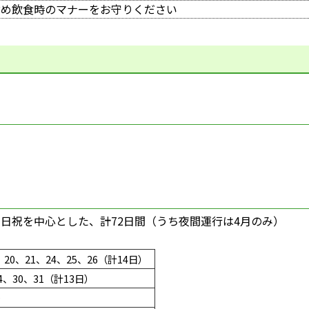
含め飲食時のマナーをお守りください
の土日祝を中心とした、計72日間（うち夜間運行は4月のみ）
9、20、21、24、25、26（計14日）
4、30、31（計13日）
）