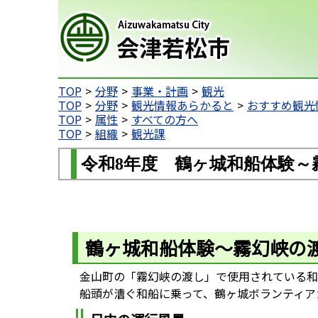
会津若松市
TOP
分野
事業・計画
観光
TOP
分野
観光情報あらかると
おすすめ観光
TOP
属性
すべての方へ
TOP
組織
観光課
令和8年度 鶴ヶ城和船体験～
鶴ヶ城和船体験～霧幻峡の
金山町の「霧幻峡の渡し」で使用されている和
船頭が漕ぐ和船に乗って、鶴ヶ城ボランティア