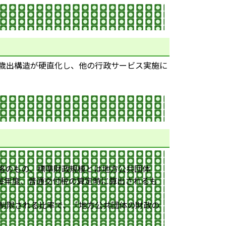
歳出構造が硬直化し、他の行政サービス実施に
。
格のもの、標準財政規模とは地方公共団体
毎年度、普通交付税の算定時に算出されるも
が制限される比率で、「地方公共団体の財政の