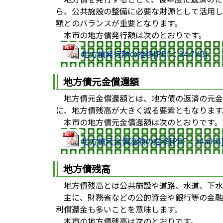
ら、公共施設の整備に必要な財源として活用し
額とのバランスが重要となります。
本市の地方債発行額は次のとおりです。
地方債発行額の推移[PDF：34.7KB]
地方債元金償還額
地方債元金償還額とは、地方債の返済の元金
に、地方債残高が大きく減る要素ともなります
本市の地方債元金償還額は次のとおりです。
地方債元金償還額の推移[PDF：34.6KB
地方債残高
地方債残高とは公共施設や道路、水道、下水
主に、財務省などの公的資金や銀行等の金融機
利償還金も多いことを意味します。
本市の地方債残高は次のとおりです。