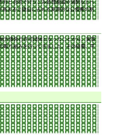
町村と合同で行うごみ処理施設や消防などへ
が高まると歳出に占める実質的な公債費の割
、地方債発行許可団体となったことから、実質
の取り組みを行ってきました。その結果、平