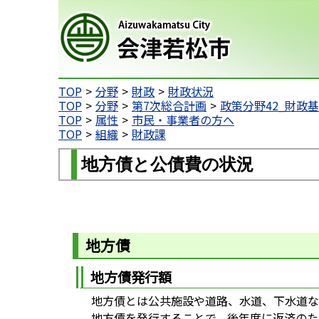
会津若松市
TOP
分野
財政
財政状況
TOP
分野
第7次総合計画
政策分野42_財政
TOP
属性
市民・事業者の方へ
TOP
組織
財政課
地方債と公債費の状況
地方債
地方債発行額
地方債とは公共施設や道路、水道、下水道な
地方債を発行することで、後年度に返済のた