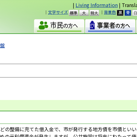
|
Living Information
| Transl
｜
文字サイズ
｜
背景色
準
大
基盤
どの整備に充てた借入金で、市が発行する地方債を市債といい
めの元利償還金が発生しますが、公共施設は将来にわたって使