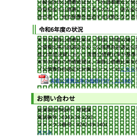
一般会計の公債費のほか、下水道事業など他
の負担金で公債費に充てるものなど、借入金
合が高く、他の経費を圧迫する状態となりま
令和6年度の状況
本市の実質公債費比率は、平成17年度以降
公債費比率の低減のため『公債費負担適正化
成22年度決算において実質公債費比率が基
本市の現在の市債管理は、実質公債費比率を
『公債費負担適正化計画』については
こちら
実質公債費比率の推移[PDF：21.5KB]
お問い合わせ
会津若松市役所 財政課
電話番号：0242-39-1203
ファックス番号：0242-39-1401
メール