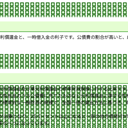
利償還金と、一時借入金の利子です。公債費の割合が高いと、
元利償還金及び準元利償還金の標準財政規模に対する比率です
の負担金のうち公債費に充てたものなど元利償還金に準ずる性
の標準的な一般財源の規模で、全国一律の算出方法に基づき、
可が必要となり、25パーセント以上になると一部の地方債発行
率の一つになっています。