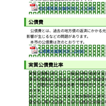
地方債残高の推移[PDF：57.5KB]
公債費
公債費とは、過去の地方債の返済にかかる元
影響が生じるなどの問題があります。
本市の公債費は次のとおりです。
公債費の推移[PDF：23KB]
実質公債費比率
実質公債費比率とは、一般会計等が負担する
準元利償還金とは他会計への繰出金や他団体
が、合理的かつ妥当な水準で行政を行うため
のです。
18パーセント以上になると地方債発行に許
健全化に関する法律」における健全化判断比