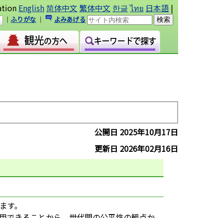
ation
English
简体中文
繁体中文
한글
ไทย
日本語
|
｜
ふりがな
｜
よみあげる
公開日 2025年10月17日
更新日 2026年02月16日
ます。
用できることから、世代間の公平性の観点か