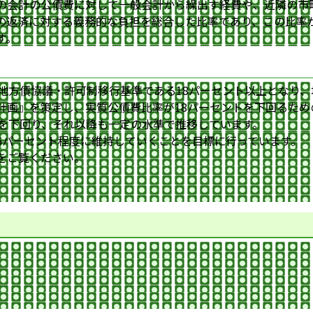
の会計の公債費に対して一般会計から繰出す経費や、近隣の市
の返済に対する義務的な負担を総合した比率であり、この比率
す。
、地方債協議・許可制移行基準である18パーセント以上となり
計画』を策定し、実質公債費比率が18パーセントを下回るため
準を下回り、それ以降も一定の水準で推移しています。
6パーセント程度に維持していくことを目標に行っています。
をご覧ください。