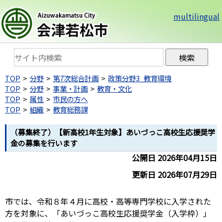
multilingual
TOP
分野
第7次総合計画
政策分野3_教育環境
TOP
分野
事業・計画
教育・文化
TOP
属性
市民の方へ
TOP
組織
教育総務課
（募集終了）【新高校1年生対象】あいづっこ高校生応援奨学
金の募集を行います
公開日 2026年04月15日
更新日 2026年07月29日
市では、令和８年４月に高校・高等専門学校に入学された
方を対象に、「あいづっこ高校生応援奨学金（入学枠）」