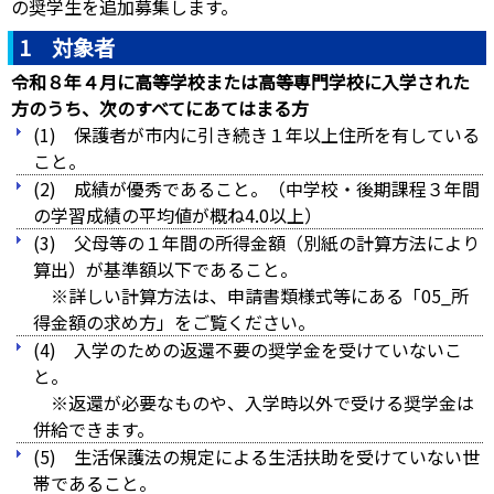
の奨学生を追加募集します。
1 対象者
令和８年４月に高等学校または高等専門学校に入学された
方のうち、次のすべてにあてはまる方
(1) 保護者が市内に引き続き１年以上住所を有している
こと。
(2) 成績が優秀であること。（中学校・後期課程３年間
の学習成績の平均値が概ね4.0以上）
(3) 父母等の１年間の所得金額（別紙の計算方法により
算出）が基準額以下であること。
※詳しい計算方法は、申請書類様式等にある「05_所
得金額の求め方」をご覧ください。
(4) 入学のための返還不要の奨学金を受けていないこ
と。
※返還が必要なものや、入学時以外で受ける奨学金は
併給できます。
(5) 生活保護法の規定による生活扶助を受けていない世
帯であること。