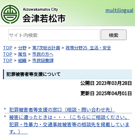
multilingual
TOP
分野
第7次総合計画
政策分野25_生活・安全
TOP
属性
市民の方へ
TOP
組織
市民協働課
犯罪被害者等支援について
公開日 2023年03月28日
更新日 2025年04月01日
犯罪被害者等支援の窓口（相談・問い合わせ先）
被害に遭ったときは・・・（こちらにご相談ください。
犯罪・性暴力・交通事故被害等の相談先を掲載していま
す。）