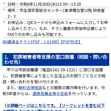
日時：令和6年11月20日(水)13:30～15:20
場所：市生涯学習総合センター(會津稽古堂)3階 研修室
2・3
お申込み：QRコードから申込みフォームに入力してお申
し込みください。なお、チラシ裏面の参加申込書により
FAXでのお申し込みも可能です。
R6講演会チラシ[PDF：1.01MB]
1. 犯罪被害者等支援の窓口設置（相談・問い合
わせ先）
市では市民協働課（電話0242-39-1221）に窓口を設置
し、犯罪被害等により生じた生活上のお困りごとなどの相
談・問い合わせを受け付けます。
また、
無料法律相談
などの施策の案内等を行います。令
和5年度からは、
遺族見舞金等の支給
を行っています。
（
※詳細ページはこちらです。【リーフレットを含む以下