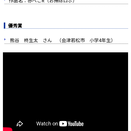
作品名：赤べこR（お掃除ロボ）
優秀賞
熊谷 柊生太 さん （会津若松市 小学4年生）