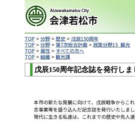
会津若松市
TOP
分野
歴史
戊辰150周年
TOP
分野
第7次総合計画
政策分野15_観光
TOP
属性
すべての方へ
TOP
組織
観光課
戊辰150周年記念誌を発行しま
本市の新たな発展に向けて、戊辰戦争からこれ
念事業等を盛り込んだ記念誌を発行いたしまし
現代に生きる私達は、これまでの歴史や先人達