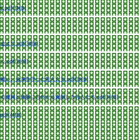
pdf(3MB)
り.pdf(3MB)
pdf(2MB)
戦い、会津を守った先人たち.pdf(3MB)
津の復興と発展に内外から貢献した先人たち.pdf(3MB)
df(4MB)