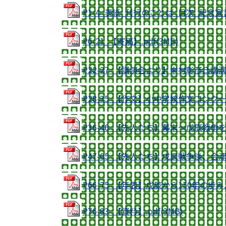
P1-4_表紙_刊行のことば_目次_記念宣言.
P6-21_【寄稿】.pdf(3MB)
P22-27_【講演会より】中村彰彦氏講演会よ
P28-35_【作文】小中学校作文コンクール.
P36-46_【先人たち】幕末～戊辰戦争を
P47-65_【先人たち】戊辰戦争後、会
P66-75_【年表】戊辰から150年の歩み.p
P76-83_【資料】.pdf(3MB)