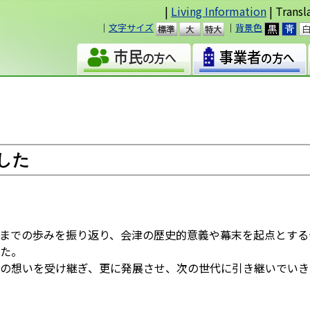
|
Living Information
| Transl
｜
文字サイズ
｜
背景色
準
大
した
までの歩みを振り返り、会津の歴史的意義や幕末を起点とする会
た。
の想いを受け継ぎ、更に発展させ、次の世代に引き継いでいき