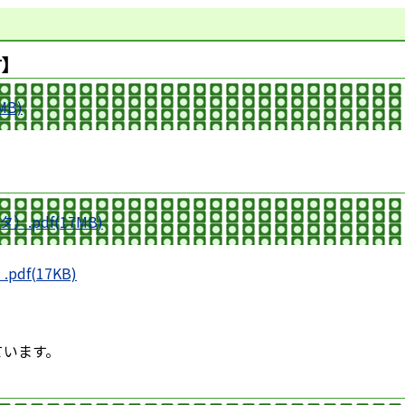
言】
MB)
pdf(17MB)
f(17KB)
ています。