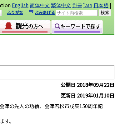
ation
English
简体中文
繁体中文
한글
ไทย
日本語
|
｜
ふりがな
｜
よみあげる
公開日 2018年09月22日
更新日 2019年01月10日
津の先人の功績、会津若松市戊辰150周年記
ます。