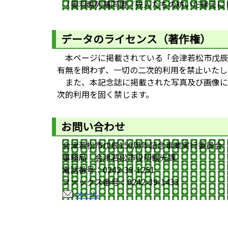
（奥羽越列藩同盟／先人たちの紡いだ縁えに
データのライセンス（著作権）
本ページに掲載されている「会津若松市戊辰1
有無を問わず、一切の二次的利用を禁止いたし
また、本記念誌に掲載された写真及び画像に
次的利用を固く禁じます。
お問い合わせ
会津若松市戊辰150周年記念事業実行委員会
事務局 会津若松市役所観光課
電話番号：0242-39-1251
ファックス番号：0242-39-1433
メール