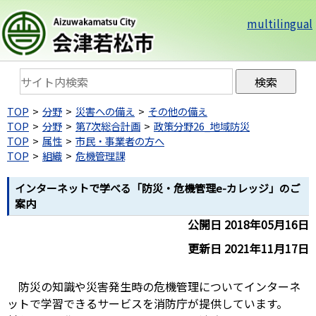
multilingual
TOP
分野
災害への備え
その他の備え
TOP
分野
第7次総合計画
政策分野26_地域防災
TOP
属性
市民・事業者の方へ
TOP
組織
危機管理課
インターネットで学べる「防災・危機管理e-カレッジ」のご
案内
公開日 2018年05月16日
更新日 2021年11月17日
防災の知識や災害発生時の危機管理についてインターネ
ットで学習できるサービスを消防庁が提供しています。