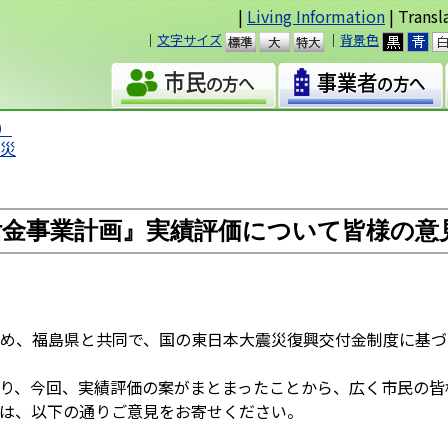
|
Living Information
| Transl
｜
文字サイズ
｜
背景色
準
大
）
防災
付金事業計画』実績評価について皆様の意
め、福島県と共同で、国の東日本大震災復興交付金制度に基づ
り、今回、実績評価の案がまとまったことから、広く市民の皆
は、以下の通りご意見をお寄せください。