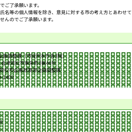
でご了承願います。
氏名等の個人情報を除き、意見に対する市の考え方とあわせて
せんのでご了承願います。
整課（市役所本庁舎3階）
会津若松市東栄町3番46号
部企画調整課
1400
号