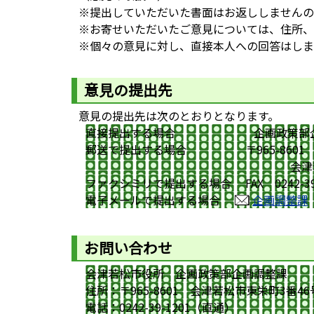
※提出していただいた書面はお返ししませんの
※お寄せいただいたご意見については、住所、
※個々の意見に対し、直接本人への回答はしま
意見の提出先
意見の提出先は次のとおりとなります。
直接提出する場合 企画政策部企画調
郵送で提出する場合 〒965-8601 
会津若松市企画政策
ファクシミリで提出する場合 FAX 0242-39-
電子メールで提出する場合
企画調整課
お問い合わせ
会津若松市役所 企画政策部企画調整課
住所：〒965-8601 会津若松市東栄町3番46
電話：0242-39-1201（直通）