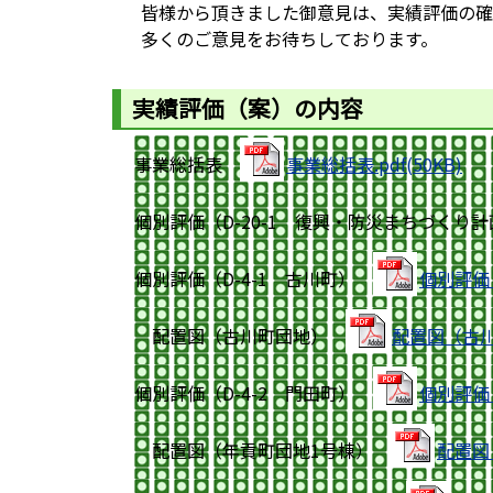
皆様から頂きました御意見は、実績評価の確
多くのご意見をお待ちしております。
実績評価（案）の内容
事業総括表
事業総括表.pdf(50KB)
個別評価（D-20-1 復興・防災まちづくり
個別評価（D-4-1 古川町）
個別評価（D
配置図（古川町団地）
配置図（古川町
個別評価（D-4-2 門田町）
個別評価（D
配置図（年貢町団地1号棟）
配置図（