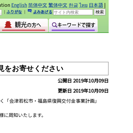
ation
English
简体中文
繁体中文
한글
ไทย
日本語
|
｜
ふりがな
｜
よみあげる
見をお寄せください
公開日 2019年10月09日
更新日 2019年10月09日
く「会津若松市・福島県復興交付金事業計画」
様に周知いたします。