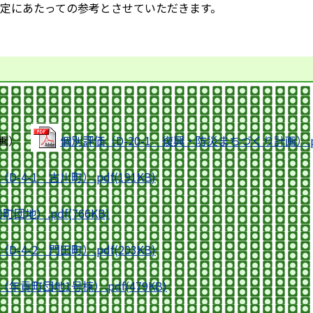
定にあたっての参考とさせていただきます。
計画）
個別評価（D-20-1 復興・防災まちづくり計画）.pdf
-4-1 古川町）.pdf(191KB)
団地）.pdf(766KB)
-4-2 門田町）.pdf(203KB)
年貢町団地1号棟）.pdf(479KB)