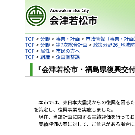
会津若松市
TOP
分野
事業・計画
市政情報（事業・計画
TOP
分野
第7次総合計画
政策分野26_地域
TOP
属性
市民の方へ
TOP
組織
企画調整課
『会津若松市・福島県復興交
本市では、東日本大震災からの復興を図るた
を策定し、復興事業を実施しました。
現在、当該計画に関する実績評価を行ってお
実績評価の案に対して、ご意見がある場合に