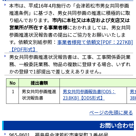
本市は、平成16年4月施行の「会津若松市男女共同参画
推進条例」に基づき、男女共同参画の推進に積極的に取
り組んでおります。
市内に本社又は本店および支店又は
営業所が所在する事業者様
におかれましては、男女共同
参画推進状況報告書の提出にご協力をお願いいたしま
す。依頼文別紙参照：
事業者様宛て依頼文[PDF：227KB]
男女共同参画推進状況報告書は、工事、工事関係委託業
務、一般委託業務、物品の複数に登録する場合、いずれ
かの登録で1部提出で差し支えありません。
No
提出書類
1
男女共同参画推進
男女共同参画報告書[ODS：
男
状況報告書
23.8KB]
38
ページの先頭に戻る
お問い合わせ
965-8601 福島県会津若松市東栄町３番46号