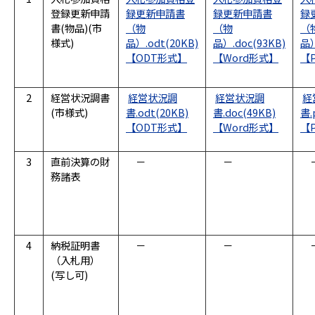
登録更新申請
録更新申請書
録更新申請書
録
書(物品)(市
（物
（物
（
様式)
品）.odt(20KB)
品）.doc(93KB)
品）
2
経営状況調書
経営状況調
経営状況調
経
(市様式)
書.odt(20KB)
書.doc(49KB)
書.
3
直前決算の財
－
－
務諸表
4
納税証明書
－
－
（入札用）
(写し可)