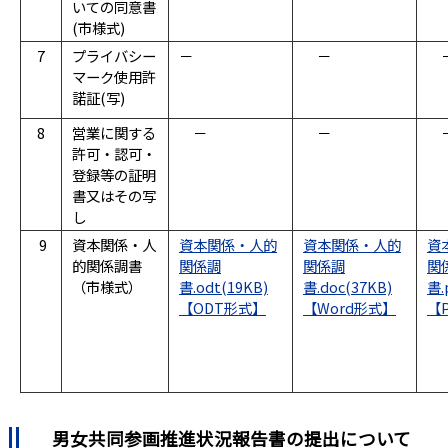
いての同意書
(市様式)
7
プライバシー
－
－
マーク使用許
諾証(写)
8
営業に関する
－
－
許可・認可・
登録等の証明
書又はその写
し
9
資本関係・人
資本関係・人的
資本関係・人的
資
的関係調書
関係調
関係調
関
（市様式）
書.odt(19KB)
書.doc(37KB)
書.
男女共同参画推進状況報告書の提出について