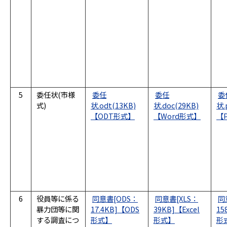
5
委任状(市様
委任
委任
委
式)
状.odt(13KB)
状.doc(29KB)
状.
6
役員等に係る
同意書[ODS：
同意書[XLS：
同
暴力団等に関
17.4KB]
39KB]
15
する調査につ