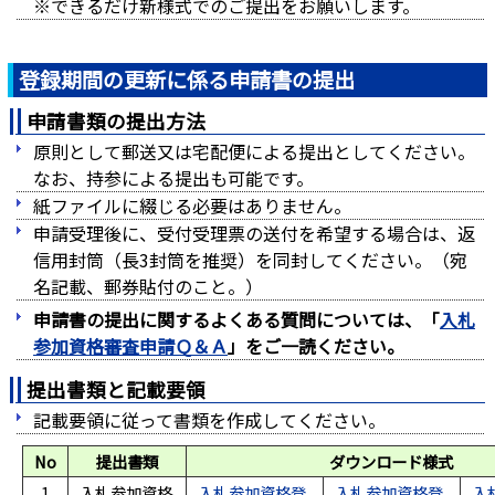
※できるだけ新様式でのご提出をお願いします。
登録期間の更新に係る申請書の提出
申請書類の提出方法
原則として郵送又は宅配便による提出としてください。
なお、持参による提出も可能です。
紙ファイルに綴じる必要はありません。
申請受理後に、受付受理票の送付を希望する場合は、返
信用封筒（長3封筒を推奨）を同封してください。（宛
名記載、郵券貼付のこと。）
申請書の提出に関するよくある質問については、「
入札
参加資格審査申請Ｑ＆Ａ
」をご一読ください。
提出書類と記載要領
記載要領に従って書類を作成してください。
No
提出書類
ダウンロード様式
1
入札参加資格
入札参加資格登
入札参加資格登
入