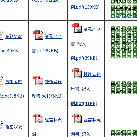
押印してくだ
例.pdf(139KB)
委任をする場
する際の注意
業務経歴
市の様式で提
業務経歴
業務経歴
希望する業務
直前2年分の
書_記入
ない場合にあ
oc(40KB)
書.pdf(82KB)
さい。
例.pdf(39KB)
技術者経
技術者経
技術者経
市の様式で提
歴書_記入
希望する業務
.doc(38KB)
歴書.pdf(75KB)
例.pdf(41KB)
経営状況
経営状況
経営状況
市の様式で提
調
調書_記入