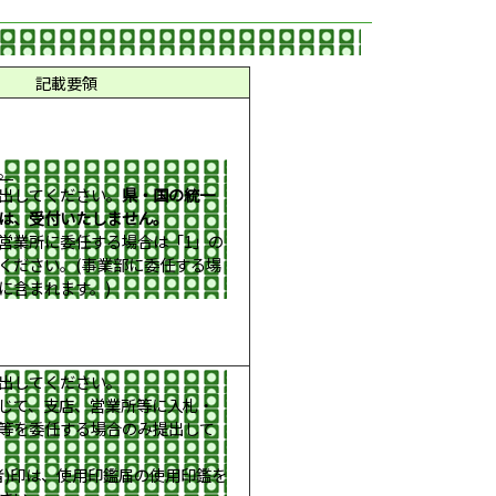
記載要領
。
出してください。
県・国の統一
は、受付いたしません。
営業所に委任する場合は「1」の
ください。(事業部に委任する場
に含まれます。)
出してください。
じて、支店、営業所等に入札・
等を委任する場合のみ提出して
者)印は、使用印鑑届の使用印鑑を