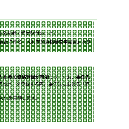
宛名記載・郵券貼付のこと)
背表紙に件名「入札参加資格審査申請書」及び
入札参加
資格登録が可能
です。なお、
委任先
築設計」を登録する際、委任先における「建
入札を実施します。